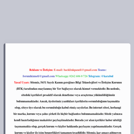
://tulipbett.net/
Reklam ve İletişim:
E-mail:
backlinkpaneli@gmail.com
Teams:
forumhizmeti@gmail.com
Whatsapp: 0262 606 0 726
Telegram: @karabul
Yasal Uyarı:
Sitemiz, 5651 Sayılı Kanun gereğince Bilgi Teknolojileri ve İletişim Kurumu
(BTK) tarafından onaylanmış bir Yer Sağlayıcı olarak hizmet vermektedir. Bu nedenle,
sitedeki içerikleri proaktif olarak denetleme veya araştırma yükümlülüğümüz
bulunmamaktadır. Ancak, üyelerimiz yazdıkları içeriklerin sorumluluğunu taşımakta
olup, siteye üye olarak bu sorumluluğu kabul etmiş sayılırlar. Bu internet sitesi, herhangi
bir marka, kurum veya şahıs şirketi ile hiçbir bağlantısı bulunmamaktadır. Sitede yalnızca
kendi hazırladığımız makaleler paylaşılmaktadır. Burada yer alan içerikler haber niteliği
taşımamakta olup, gerçek kurum ve kişiler hakkında paylaşım yapılmamaktadır. Gerçek
kurum ve kişiler ile isim benzerlikleri tamamen tesadüfidir. Sitemiz, kar amacı gütmeyen