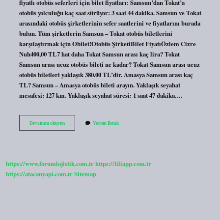
fiyatlı otobüs seferleri için bilet fiyatları: Samsun’dan Tokat’a
otobüs yolculuğu kaç saat sürüyor: 3 saat 44 dakika. Samsun ve Tokat
arasındaki otobüs şirketlerinin sefer saatlerini ve fiyatlarını burada
bulun. Tüm şirketlerin Samsun – Tokat otobüs biletlerini
karşılaştırmak için Obilet!Otobüs ŞirketiBilet FiyatıÖzlem Cizre
Nuh400,00 TL7 hat daha Tokat Samsun arası kaç lira? Tokat
Samsun arası ucuz otobüs bileti ne kadar? Tokat Samsun arası ucuz
otobüs biletleri yaklaşık 380.00 TL’dir. Amasya Samsun arası kaç
TL? Samsun – Amasya otobüs bileti arayın. Yaklaşık seyahat
mesafesi: 127 km. Yaklaşık seyahat süresi: 1 saat 47 dakika.…
Tokat
Devamını okuyun
Yorum Bırak
Samsun
Arası
Kaç
https://www.forumlojistik.com.tr
https://liliapp.com.tr
https://atacanyapi.com.tr
Sitemap