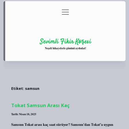
menüyü
Anasayfa
Gizlilik Politikası
Yasal Uyarı
aç
Hakkımızda
Sevimli Fikir Köşesi
Neşeli hikayelerle gününü aydınlat!
Etiket:
samsun
Tokat Samsun Arası Kaç
Tarih: Nisan 18, 2025
Samsun Tokat arası kaç saat sürüyor? Samsun’dan Tokat’a uygun