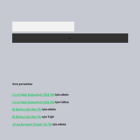
Arama
Son yorumlar
Cevat Şakir Kabaağaçlı Türk Mü
için
admin
Cevat Şakir Kabaağaçlı Türk Mü
için
Gülten
Ki Bağlacı Kü Olur Mu
için
admin
Ki Bağlacı Kü Olur Mu
için
Yiğit
Afyon Kaymağı Patenti Var Mı
için
admin