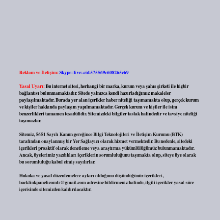
Reklam ve İletişim:
Skype: live:.cid.575569c608265c69
Yasal Uyarı:
Bu internet sitesi, herhangi bir marka, kurum veya şahıs şirketi ile hiçbir
bağlantısı bulunmamaktadır. Sitede yalnızca kendi hazırladığımız makaleler
paylaşılmaktadır. Burada yer alan içerikler haber niteliği taşımamakta olup, gerçek kurum
ve kişiler hakkında paylaşım yapılmamaktadır. Gerçek kurum ve kişiler ile isim
benzerlikleri tamamen tesadüfidir. Sitemizdeki bilgiler taslak halindedir ve tavsiye niteliği
taşımazlar.
Sitemiz, 5651 Sayılı Kanun gereğince Bilgi Teknolojileri ve İletişim Kurumu (BTK)
tarafından onaylanmış bir Yer Sağlayıcı olarak hizmet vermektedir. Bu nedenle, sitedeki
içerikleri proaktif olarak denetleme veya araştırma yükümlülüğümüz bulunmamaktadır.
Ancak, üyelerimiz yazdıkları içeriklerin sorumluluğunu taşımakta olup, siteye üye olarak
bu sorumluluğu kabul etmiş sayılırlar.
Hukuka ve yasal düzenlemelere aykırı olduğunu düşündüğünüz içerikleri,
backlinkpanelicomtr@gmail.com
adresine bildirmeniz halinde, ilgili içerikler yasal süre
içerisinde sitemizden kaldırılacaktır.