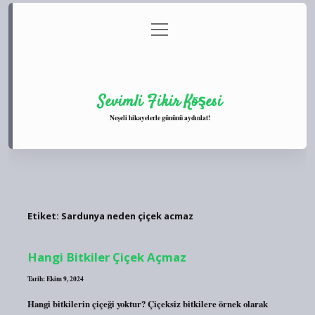
menüyü
Anasayfa
Gizlilik Politikası
Yasal Uyarı
aç
Hakkımızda
Sevimli Fikir Köşesi
Neşeli hikayelerle gününü aydınlat!
Etiket:
Sardunya neden çiçek acmaz
Hangi Bitkiler Çiçek Açmaz
Tarih: Ekim 9, 2024
Hangi bitkilerin çiçeği yoktur? Çiçeksiz bitkilere örnek olarak