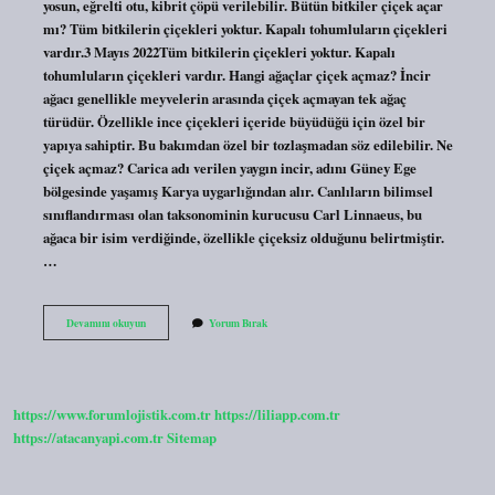
yosun, eğrelti otu, kibrit çöpü verilebilir. Bütün bitkiler çiçek açar
mı? Tüm bitkilerin çiçekleri yoktur. Kapalı tohumluların çiçekleri
vardır.3 Mayıs 2022Tüm bitkilerin çiçekleri yoktur. Kapalı
tohumluların çiçekleri vardır. Hangi ağaçlar çiçek açmaz? İncir
ağacı genellikle meyvelerin arasında çiçek açmayan tek ağaç
türüdür. Özellikle ince çiçekleri içeride büyüdüğü için özel bir
yapıya sahiptir. Bu bakımdan özel bir tozlaşmadan söz edilebilir. Ne
çiçek açmaz? Carica adı verilen yaygın incir, adını Güney Ege
bölgesinde yaşamış Karya uygarlığından alır. Canlıların bilimsel
sınıflandırması olan taksonominin kurucusu Carl Linnaeus, bu
ağaca bir isim verdiğinde, özellikle çiçeksiz olduğunu belirtmiştir.
…
Hangi
Devamını okuyun
Yorum Bırak
Bitkiler
Çiçek
Açmaz
https://www.forumlojistik.com.tr
https://liliapp.com.tr
https://atacanyapi.com.tr
Sitemap