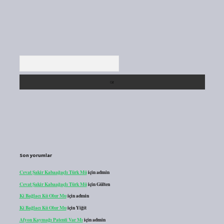
Arama
Son yorumlar
Cevat Şakir Kabaağaçlı Türk Mü
için
admin
Cevat Şakir Kabaağaçlı Türk Mü
için
Gülten
Ki Bağlacı Kü Olur Mu
için
admin
Ki Bağlacı Kü Olur Mu
için
Yiğit
Afyon Kaymağı Patenti Var Mı
için
admin