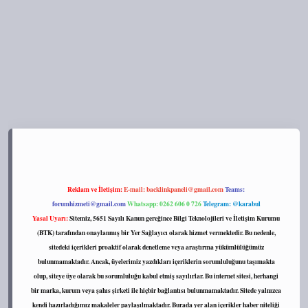
ps://tulipbett.net/
Reklam ve İletişim:
E-mail:
backlinkpaneli@gmail.com
Teams:
forumhizmeti@gmail.com
Whatsapp: 0262 606 0 726
Telegram: @karabul
Yasal Uyarı:
Sitemiz, 5651 Sayılı Kanun gereğince Bilgi Teknolojileri ve İletişim Kurumu
(BTK) tarafından onaylanmış bir Yer Sağlayıcı olarak hizmet vermektedir. Bu nedenle,
sitedeki içerikleri proaktif olarak denetleme veya araştırma yükümlülüğümüz
bulunmamaktadır. Ancak, üyelerimiz yazdıkları içeriklerin sorumluluğunu taşımakta
olup, siteye üye olarak bu sorumluluğu kabul etmiş sayılırlar. Bu internet sitesi, herhangi
bir marka, kurum veya şahıs şirketi ile hiçbir bağlantısı bulunmamaktadır. Sitede yalnızca
kendi hazırladığımız makaleler paylaşılmaktadır. Burada yer alan içerikler haber niteliği