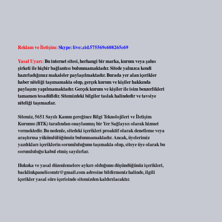
Reklam ve İletişim:
Skype: live:.cid.575569c608265c69
Yasal Uyarı:
Bu internet sitesi, herhangi bir marka, kurum veya şahıs
şirketi ile hiçbir bağlantısı bulunmamaktadır. Sitede yalnızca kendi
hazırladığımız makaleler paylaşılmaktadır. Burada yer alan içerikler
haber niteliği taşımamakta olup, gerçek kurum ve kişiler hakkında
paylaşım yapılmamaktadır. Gerçek kurum ve kişiler ile isim benzerlikleri
tamamen tesadüfidir. Sitemizdeki bilgiler taslak halindedir ve tavsiye
niteliği taşımazlar.
Sitemiz, 5651 Sayılı Kanun gereğince Bilgi Teknolojileri ve İletişim
Kurumu (BTK) tarafından onaylanmış bir Yer Sağlayıcı olarak hizmet
vermektedir. Bu nedenle, sitedeki içerikleri proaktif olarak denetleme veya
araştırma yükümlülüğümüz bulunmamaktadır. Ancak, üyelerimiz
yazdıkları içeriklerin sorumluluğunu taşımakta olup, siteye üye olarak bu
sorumluluğu kabul etmiş sayılırlar.
Hukuka ve yasal düzenlemelere aykırı olduğunu düşündüğünüz içerikleri,
backlinkpanelicomtr@gmail.com
adresine bildirmeniz halinde, ilgili
içerikler yasal süre içerisinde sitemizden kaldırılacaktır.