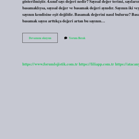
gösterilmiştir. 4.sınıf sayı değeri nedir? Sayısal değer terimi, sayılar
basamaklıysa, sayısal değer ve basamak değeri aynıdır. Sayının iki ve
sayının kendisine eşit değildir. Basamak değerini nasıl buluruz? Bas
basamak sayısı arttıkça değeri artan bu sayının…
4
Devamını okuyun
Yorum Bırak
Rakamının
Basamak
Değeri
Nedir
https://www.forumlojistik.com.tr
https://liliapp.com.tr
https://atacan