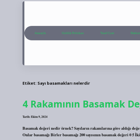
Anasayfa
Gizlilik Politikası
Yasal Uyarı
Hakkım
Etiket:
Sayı basamakları nelerdir
4 Rakamının Basamak Değ
Tarih: Ekim 9, 2024
Basamak değeri nedir örnek? Sayıların rakamlarına göre aldığı değe
Onlar basamağı Birler basamağı 200 sayısının basamak değeri 0 5 İki 