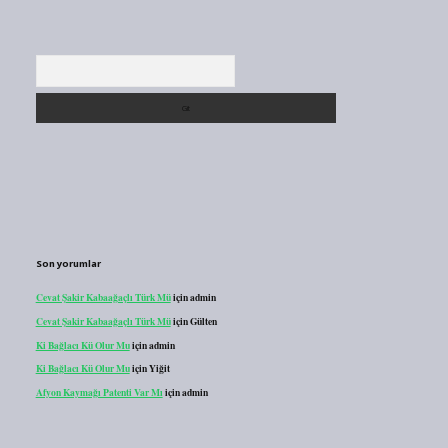
Arama
Son yorumlar
Cevat Şakir Kabaağaçlı Türk Mü
için
admin
Cevat Şakir Kabaağaçlı Türk Mü
için
Gülten
Ki Bağlacı Kü Olur Mu
için
admin
Ki Bağlacı Kü Olur Mu
için
Yiğit
Afyon Kaymağı Patenti Var Mı
için
admin