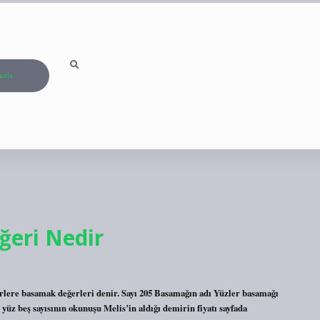
ızda
eri Nedir
rlere basamak değerleri denir. Sayı 205 Basamağın adı Yüzler basamağı
yüz beş sayısının okunuşu Melis’in aldığı demirin fiyatı sayfada