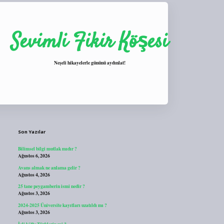
Sevimli Fikir Köşesi
Neşeli hikayelerle gününü aydınlat!
Sidebar
https://tulipbett.net/
Son Yazılar
Bilimsel bilgi mutlak mıdır ?
Ağustos 6, 2026
Avans almak ne anlama gelir ?
Ağustos 4, 2026
25 tane peygamberin ismi nedir ?
Ağustos 3, 2026
2024-2025 Üniversite kayıtları uzatıldı mı ?
Ağustos 3, 2026
İçli köfte Türklerin mi ?