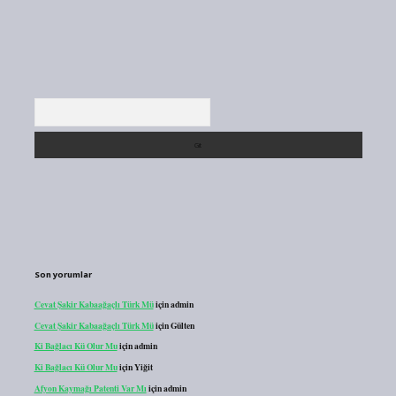
Arama
Son yorumlar
Cevat Şakir Kabaağaçlı Türk Mü
için
admin
Cevat Şakir Kabaağaçlı Türk Mü
için
Gülten
Ki Bağlacı Kü Olur Mu
için
admin
Ki Bağlacı Kü Olur Mu
için
Yiğit
Afyon Kaymağı Patenti Var Mı
için
admin