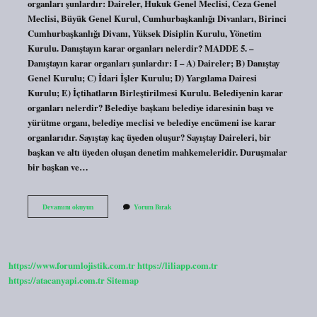
organları şunlardır: Daireler, Hukuk Genel Meclisi, Ceza Genel
Meclisi, Büyük Genel Kurul, Cumhurbaşkanlığı Divanları, Birinci
Cumhurbaşkanlığı Divanı, Yüksek Disiplin Kurulu, Yönetim
Kurulu. Danıştayın karar organları nelerdir? MADDE 5. –
Danıştayın karar organları şunlardır: I – A) Daireler; B) Danıştay
Genel Kurulu; C) İdari İşler Kurulu; D) Yargılama Dairesi
Kurulu; E) İçtihatların Birleştirilmesi Kurulu. Belediyenin karar
organları nelerdir? Belediye başkanı belediye idaresinin başı ve
yürütme organı, belediye meclisi ve belediye encümeni ise karar
organlarıdır. Sayıştay kaç üyeden oluşur? Sayıştay Daireleri, bir
başkan ve altı üyeden oluşan denetim mahkemeleridir. Duruşmalar
bir başkan ve…
Karar
Devamını okuyun
Yorum Bırak
Organları
Nelerdir
https://www.forumlojistik.com.tr
https://liliapp.com.tr
https://atacanyapi.com.tr
Sitemap