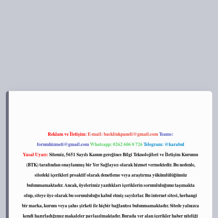
https://tulipbett.net/
Reklam ve İletişim:
E-mail:
backlinkpaneli@gmail.com
Teams:
forumhizmeti@gmail.com
Whatsapp: 0262 606 0 726
Telegram: @karabul
Yasal Uyarı:
Sitemiz, 5651 Sayılı Kanun gereğince Bilgi Teknolojileri ve İletişim Kurumu
(BTK) tarafından onaylanmış bir Yer Sağlayıcı olarak hizmet vermektedir. Bu nedenle,
sitedeki içerikleri proaktif olarak denetleme veya araştırma yükümlülüğümüz
bulunmamaktadır. Ancak, üyelerimiz yazdıkları içeriklerin sorumluluğunu taşımakta
olup, siteye üye olarak bu sorumluluğu kabul etmiş sayılırlar. Bu internet sitesi, herhangi
bir marka, kurum veya şahıs şirketi ile hiçbir bağlantısı bulunmamaktadır. Sitede yalnızca
kendi hazırladığımız makaleler paylaşılmaktadır. Burada yer alan içerikler haber niteliği