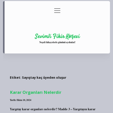
menüyü
Anasayfa
Gizlilik Politikası
Yasal Uyarı
aç
Hakkımızda
Sevimli Fikir Köşesi
Neşeli hikayelerle gününü aydınlat!
Etiket:
Sayıştay kaç üyeden oluşur
Karar Organları Nelerdir
Tarih: Ekim 10, 2024
Yargıtay karar organları nelerdir? Madde 3 – Yargıtayın karar