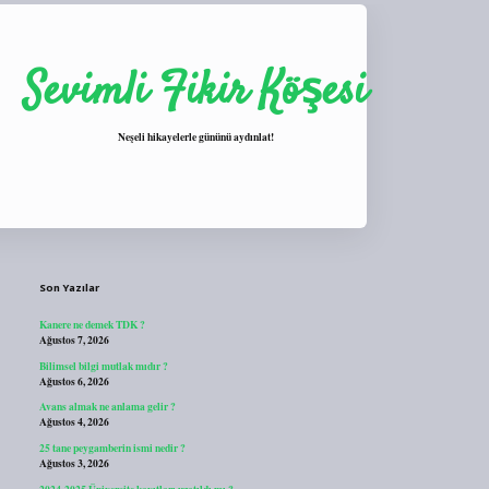
Sevimli Fikir Köşesi
Neşeli hikayelerle gününü aydınlat!
Sidebar
https://tulipbett.net/
Son Yazılar
Kanere ne demek TDK ?
Ağustos 7, 2026
Bilimsel bilgi mutlak mıdır ?
Ağustos 6, 2026
Avans almak ne anlama gelir ?
Ağustos 4, 2026
25 tane peygamberin ismi nedir ?
Ağustos 3, 2026
2024-2025 Üniversite kayıtları uzatıldı mı ?