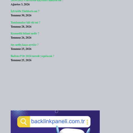
Ağustos 3, 2026
İçli köfte Türklerin mi ?
Temmuz 30, 2026
Tamlamalar hâl eki mi ?
Temmuz 28, 2026
Kozmetik bilimi nedir ?
Temmuz 26, 2026
Ses nedir, kaça ayrılır ?
Temmuz 25, 2026
Ballon d’Or 2024 nerede yapılacak ?
Temmuz 25, 2026