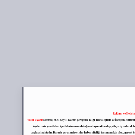
Reklam ve İletişi
Yasal Uyarı:
Sitemiz, 5651 Sayılı Kanun gereğince Bilgi Teknolojileri ve İletişim Kuru
üyelerimiz yazdıkları içeriklerin sorumluluğunu taşımakta olup, siteye üye olarak bu
paylaşılmaktadır. Burada yer alan içerikler haber niteliği taşımamakta olup, gerçek 