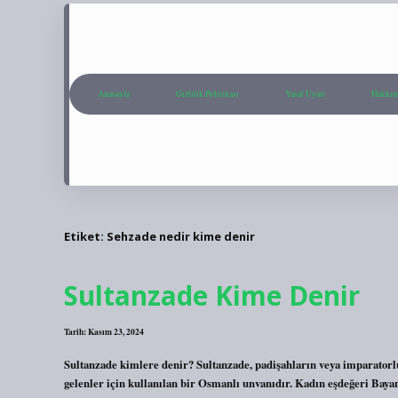
Anasayfa
Gizlilik Politikası
Yasal Uyarı
Hakkım
Etiket:
Sehzade nedir kime denir
Sultanzade Kime Denir
Tarih: Kasım 23, 2024
Sultanzade kimlere denir? Sultanzade, padişahların veya imparator
gelenler için kullanılan bir Osmanlı unvanıdır. Kadın eşdeğeri Baya