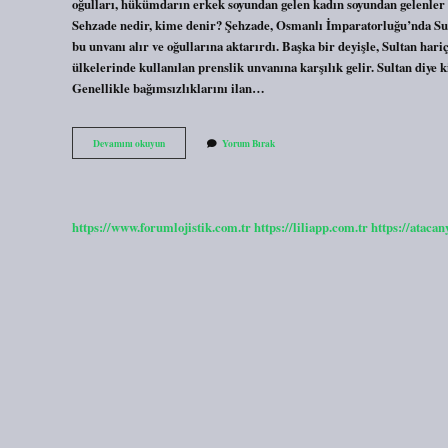
oğulları, hükümdarın erkek soyundan gelen kadın soyundan gelenler i
Sehzade nedir, kime denir? Şehzade, Osmanlı İmparatorluğu’nda Sulta
bu unvanı alır ve oğullarına aktarırdı. Başka bir deyişle, Sultan ha
ülkelerinde kullanılan prenslik unvanına karşılık gelir. Sultan diye
Genellikle bağımsızlıklarını ilan…
Sultanzade
Devamını okuyun
Yorum Bırak
Kime
Denir
https://www.forumlojistik.com.tr
https://liliapp.com.tr
https://atacan