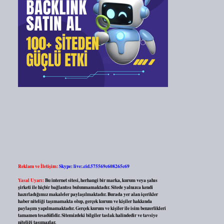
Reklam ve İletişim:
Skype: live:.cid.575569c608265c69
Yasal Uyarı:
Bu internet sitesi, herhangi bir marka, kurum veya şahıs
şirketi ile hiçbir bağlantısı bulunmamaktadır. Sitede yalnızca kendi
hazırladığımız makaleler paylaşılmaktadır. Burada yer alan içerikler
haber niteliği taşımamakta olup, gerçek kurum ve kişiler hakkında
paylaşım yapılmamaktadır. Gerçek kurum ve kişiler ile isim benzerlikleri
tamamen tesadüfidir. Sitemizdeki bilgiler taslak halindedir ve tavsiye
niteliği taşımazlar.