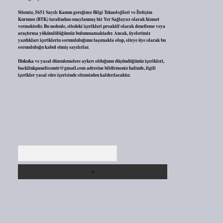
Sitemiz, 5651 Sayılı Kanun gereğince Bilgi Teknolojileri ve İletişim
Kurumu (BTK) tarafından onaylanmış bir Yer Sağlayıcı olarak hizmet
vermektedir. Bu nedenle, sitedeki içerikleri proaktif olarak denetleme veya
araştırma yükümlülüğümüz bulunmamaktadır. Ancak, üyelerimiz
yazdıkları içeriklerin sorumluluğunu taşımakta olup, siteye üye olarak bu
sorumluluğu kabul etmiş sayılırlar.
Hukuka ve yasal düzenlemelere aykırı olduğunu düşündüğünüz içerikleri,
backlinkpanelicomtr@gmail.com
adresine bildirmeniz halinde, ilgili
içerikler yasal süre içerisinde sitemizden kaldırılacaktır.
Arama