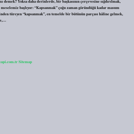
 demek? Yoksa daha derinlerde, bir başkasının çerçevesine sığdırılmak,
ada meselemiz başlıyor: “Kapsanmak” çoğu zaman göründüğü kadar masum
den türeyen “kapsanmak”, en temelde bir bütünün parçası hâline gelmek,
de,…
yapi.com.tr
Sitemap