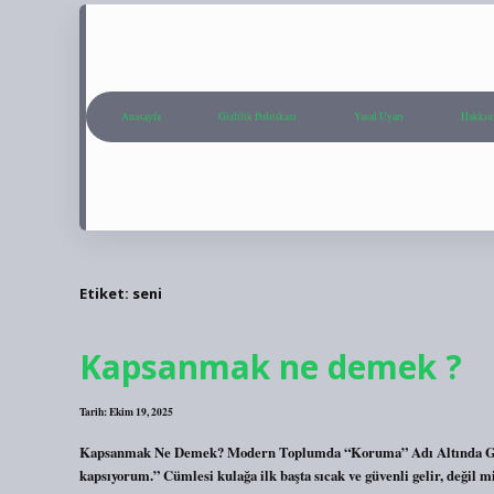
Anasayfa
Gizlilik Politikası
Yasal Uyarı
Hakkım
Etiket:
seni
Kapsanmak ne demek ?
Tarih: Ekim 19, 2025
Kapsanmak Ne Demek? Modern Toplumda “Koruma” Adı Altında Gö
kapsıyorum.” Cümlesi kulağa ilk başta sıcak ve güvenli gelir, değil m