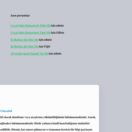
Son yorumlar
Cevat Şakir Kabaağaçlı Türk Mü
için
admin
Cevat Şakir Kabaağaçlı Türk Mü
için
Gülten
Ki Bağlacı Kü Olur Mu
için
admin
Ki Bağlacı Kü Olur Mu
için
Yiğit
Afyon Kaymağı Patenti Var Mı
için
admin
 @karabul
proaktif olarak denetleme veya araştırma yükümlülüğümüz bulunmamaktadır. Ancak,
r bağlantısı bulunmamaktadır. Sitede yalnızca kendi hazırladığımız makaleler
sadüfidir. Sitemiz, kar amacı gütmeyen ve tamamen ücretsiz bir bilgi paylaşım