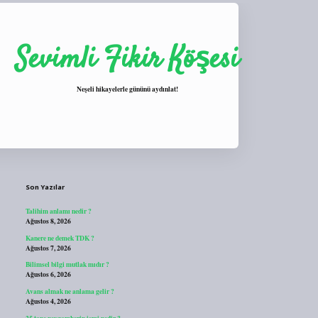
Sevimli Fikir Köşesi
Neşeli hikayelerle gününü aydınlat!
Sidebar
https://tulipbett.net/
Son Yazılar
Talihim anlamı nedir ?
Ağustos 8, 2026
Kanere ne demek TDK ?
Ağustos 7, 2026
Bilimsel bilgi mutlak mıdır ?
Ağustos 6, 2026
Avans almak ne anlama gelir ?
Ağustos 4, 2026
25 tane peygamberin ismi nedir ?