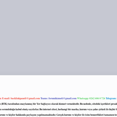
m:
E-mail:
backlinkpaneli@gmail.com
Teams:
forumhizmeti@gmail.com
Whatsapp: 0262 606 0 726
Telegram:
mu (BTK) tarafından onaylanmış bir Yer Sağlayıcı olarak hizmet vermektedir. Bu nedenle, sitedeki içerikleri 
 sorumluluğu kabul etmiş sayılırlar. Bu internet sitesi, herhangi bir marka, kurum veya şahıs şirketi ile hiçbi
kurum ve kişiler hakkında paylaşım yapılmamaktadır. Gerçek kurum ve kişiler ile isim benzerlikleri tamamen te