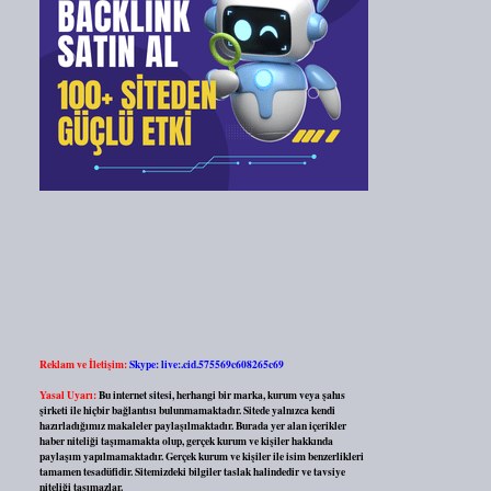
Reklam ve İletişim:
Skype: live:.cid.575569c608265c69
Yasal Uyarı:
Bu internet sitesi, herhangi bir marka, kurum veya şahıs
şirketi ile hiçbir bağlantısı bulunmamaktadır. Sitede yalnızca kendi
hazırladığımız makaleler paylaşılmaktadır. Burada yer alan içerikler
haber niteliği taşımamakta olup, gerçek kurum ve kişiler hakkında
paylaşım yapılmamaktadır. Gerçek kurum ve kişiler ile isim benzerlikleri
tamamen tesadüfidir. Sitemizdeki bilgiler taslak halindedir ve tavsiye
niteliği taşımazlar.