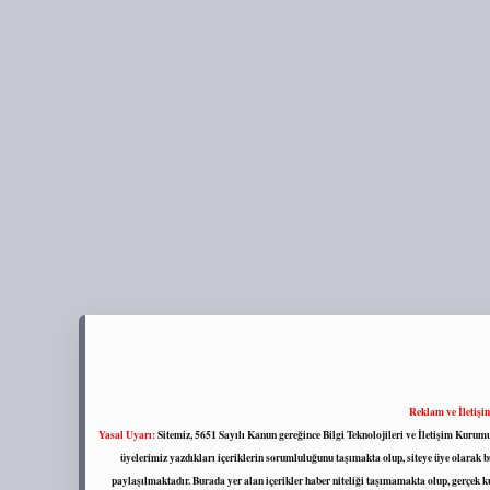
Reklam ve İletişi
Yasal Uyarı:
Sitemiz, 5651 Sayılı Kanun gereğince Bilgi Teknolojileri ve İletişim Kuru
üyelerimiz yazdıkları içeriklerin sorumluluğunu taşımakta olup, siteye üye olarak bu
paylaşılmaktadır. Burada yer alan içerikler haber niteliği taşımamakta olup, gerçek 