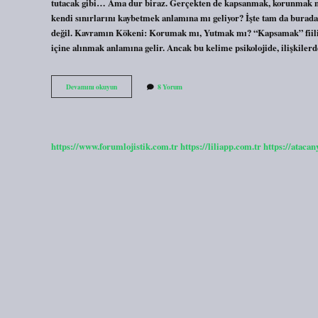
tutacak gibi… Ama dur biraz. Gerçekten de kapsanmak, korunmak mı
kendi sınırlarını kaybetmek anlamına mı geliyor? İşte tam da bur
değil. Kavramın Kökeni: Korumak mı, Yutmak mı? “Kapsamak” fiilin
içine alınmak anlamına gelir. Ancak bu kelime psikolojide, ilişkiler
Kapsanmak
Devamını okuyun
8 Yorum
ne
demek
?
https://www.forumlojistik.com.tr
https://liliapp.com.tr
https://atacan