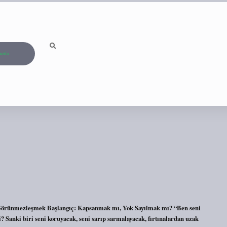
ızda
rünmezleşmek Başlangıç: Kapsanmak mı, Yok Sayılmak mı? “Ben seni
i? Sanki biri seni koruyacak, seni sarıp sarmalayacak, fırtınalardan uzak