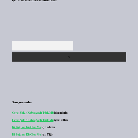
içerisinde sitemizden kaldırılacaktır.
Arama
Son yorumlar
Cevat Şakir Kabaağaçlı Türk Mü
için
admin
Cevat Şakir Kabaağaçlı Türk Mü
için
Gülten
Ki Bağlacı Kü Olur Mu
için
admin
Ki Bağlacı Kü Olur Mu
için
Yiğit