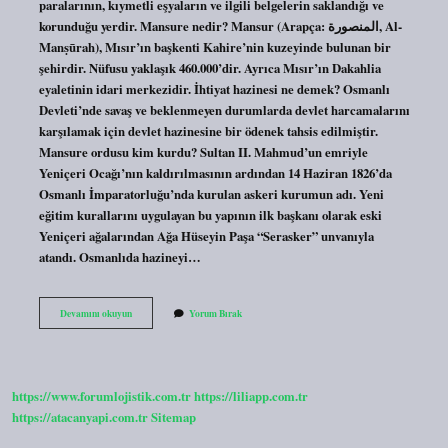
paralarının, kıymetli eşyaların ve ilgili belgelerin saklandığı ve
korunduğu yerdir. Mansure nedir? Mansur (Arapça: المنصورة, Al-
Manṣūrah), Mısır’ın başkenti Kahire’nin kuzeyinde bulunan bir
şehirdir. Nüfusu yaklaşık 460.000’dir. Ayrıca Mısır’ın Dakahlia
eyaletinin idari merkezidir. İhtiyat hazinesi ne demek? Osmanlı
Devleti’nde savaş ve beklenmeyen durumlarda devlet harcamalarını
karşılamak için devlet hazinesine bir ödenek tahsis edilmiştir.
Mansure ordusu kim kurdu? Sultan II. Mahmud’un emriyle
Yeniçeri Ocağı’nın kaldırılmasının ardından 14 Haziran 1826’da
Osmanlı İmparatorluğu’nda kurulan askeri kurumun adı. Yeni
eğitim kurallarını uygulayan bu yapının ilk başkanı olarak eski
Yeniçeri ağalarından Ağa Hüseyin Paşa “Serasker” unvanıyla
atandı. Osmanlıda hazineyi…
Mansure
Devamını okuyun
Yorum Bırak
Hazinesi
Ne
Demek
https://www.forumlojistik.com.tr
https://liliapp.com.tr
https://atacanyapi.com.tr
Sitemap