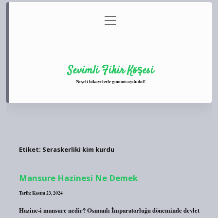
menüyü
Anasayfa
Gizlilik Politikası
Yasal Uyarı
aç
Hakkımızda
Sevimli Fikir Köşesi
Neşeli hikayelerle gününü aydınlat!
Etiket:
Seraskerliki kim kurdu
Mansure Hazinesi Ne Demek
Tarih: Kasım 23, 2024
Hazine-i mansure nedir? Osmanlı İmparatorluğu döneminde devlet