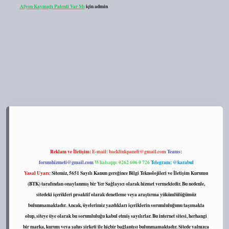
Afyon Kaymağı Patenti Var Mı
için
admin
s://tulipbett.net/
Reklam ve İletişim:
E-mail:
backlinkpaneli@gmail.com
Teams:
forumhizmeti@gmail.com
Whatsapp: 0262 606 0 726
Telegram: @karabul
Yasal Uyarı:
Sitemiz, 5651 Sayılı Kanun gereğince Bilgi Teknolojileri ve İletişim Kurumu
(BTK) tarafından onaylanmış bir Yer Sağlayıcı olarak hizmet vermektedir. Bu nedenle,
sitedeki içerikleri proaktif olarak denetleme veya araştırma yükümlülüğümüz
bulunmamaktadır. Ancak, üyelerimiz yazdıkları içeriklerin sorumluluğunu taşımakta
olup, siteye üye olarak bu sorumluluğu kabul etmiş sayılırlar. Bu internet sitesi, herhangi
bir marka, kurum veya şahıs şirketi ile hiçbir bağlantısı bulunmamaktadır. Sitede yalnızca