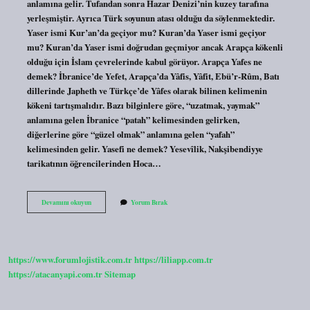
anlamına gelir. Tufandan sonra Hazar Denizi’nin kuzey tarafına
yerleşmiştir. Ayrıca Türk soyunun atası olduğu da söylenmektedir.
Yaser ismi Kur’an’da geçiyor mu? Kuran’da Yaser ismi geçiyor
mu? Kuran’da Yaser ismi doğrudan geçmiyor ancak Arapça kökenli
olduğu için İslam çevrelerinde kabul görüyor. Arapça Yafes ne
demek? İbranice’de Yefet, Arapça’da Yâfis, Yâfit, Ebü’r-Rûm, Batı
dillerinde Japheth ve Türkçe’de Yâfes olarak bilinen kelimenin
kökeni tartışmalıdır. Bazı bilginlere göre, “uzatmak, yaymak”
anlamına gelen İbranice “patah” kelimesinden gelirken,
diğerlerine göre “güzel olmak” anlamına gelen “yafah”
kelimesinden gelir. Yasefi ne demek? Yesevîlik, Nakşibendiyye
tarikatının öğrencilerinden Hoca…
Yasef
Devamını okuyun
Yorum Bırak
Ismi
Kuranda
Geçiyor
Mu
https://www.forumlojistik.com.tr
https://liliapp.com.tr
https://atacanyapi.com.tr
Sitemap