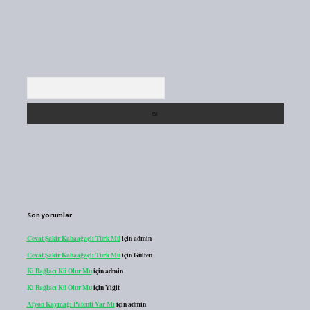
Arama
Son yorumlar
Cevat Şakir Kabaağaçlı Türk Mü
için
admin
Cevat Şakir Kabaağaçlı Türk Mü
için
Gülten
Ki Bağlacı Kü Olur Mu
için
admin
Ki Bağlacı Kü Olur Mu
için
Yiğit
Afyon Kaymağı Patenti Var Mı
için
admin