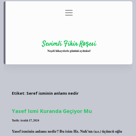
menüyü
Anasayfa
Gizlilik Politikası
Yasal Uyarı
aç
Hakkımızda
Sevimli Fikir Köşesi
Neşeli hikayelerle gününü aydınlat!
Etiket:
Seref isminin anlamı nedir
Yasef Ismi Kuranda Geçiyor Mu
Tarih: Aralık 17, 2024
Yasef isminin anlamı nedir? Bu isim Hz. Nuh’un (a.s.) üçüncü oğlu