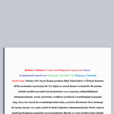
tt.net/
Reklam ve İletişim:
E-mail:
backlinkpaneli@gmail.com
Teams:
forumhizmeti@gmail.com
Whatsapp: 0262 606 0 726
Telegram: @karabul
Yasal Uyarı:
Sitemiz, 5651 Sayılı Kanun gereğince Bilgi Teknolojileri ve İletişim Kurumu
(BTK) tarafından onaylanmış bir Yer Sağlayıcı olarak hizmet vermektedir. Bu nedenle,
sitedeki içerikleri proaktif olarak denetleme veya araştırma yükümlülüğümüz
bulunmamaktadır. Ancak, üyelerimiz yazdıkları içeriklerin sorumluluğunu taşımakta
olup, siteye üye olarak bu sorumluluğu kabul etmiş sayılırlar. Bu internet sitesi, herhangi
bir marka, kurum veya şahıs şirketi ile hiçbir bağlantısı bulunmamaktadır. Sitede yalnızca
kendi hazırladığımız makaleler paylaşılmaktadır. Burada yer alan içerikler haber niteliği