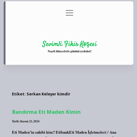
menüyü
Anasayfa
Gizlilik Politikası
Yasal Uyarı
aç
Hakkımızda
Sevimli Fikir Köşesi
Neşeli hikayelerle gününü aydınlat!
Etiket:
Serkan Keleşer kimdir
Bandırma Eti Maden Kimin
Tarih: Kasım 22, 2024
Eti Maden’in sahibi kim? EtibankEti Maden İşletmeleri / Ana