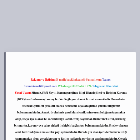
s://tulipbett.net/
Reklam ve İletişim:
E-mail:
backlinkpaneli@gmail.com
Teams:
forumhizmeti@gmail.com
Whatsapp: 0262 606 0 726
Telegram: @karabul
Yasal Uyarı:
Sitemiz, 5651 Sayılı Kanun gereğince Bilgi Teknolojileri ve İletişim Kurumu
(BTK) tarafından onaylanmış bir Yer Sağlayıcı olarak hizmet vermektedir. Bu nedenle,
sitedeki içerikleri proaktif olarak denetleme veya araştırma yükümlülüğümüz
bulunmamaktadır. Ancak, üyelerimiz yazdıkları içeriklerin sorumluluğunu taşımakta
olup, siteye üye olarak bu sorumluluğu kabul etmiş sayılırlar. Bu internet sitesi, herhangi
bir marka, kurum veya şahıs şirketi ile hiçbir bağlantısı bulunmamaktadır. Sitede yalnızca
kendi hazırladığımız makaleler paylaşılmaktadır. Burada yer alan içerikler haber niteliği
taşımamakta olup, gerçek kurum ve kişiler hakkında paylaşım yapılmamaktadır. Gerçek