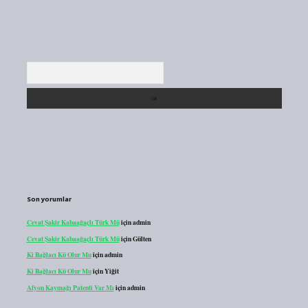
Arama
Son yorumlar
Cevat Şakir Kabaağaçlı Türk Mü
için
admin
Cevat Şakir Kabaağaçlı Türk Mü
için
Gülten
Ki Bağlacı Kü Olur Mu
için
admin
Ki Bağlacı Kü Olur Mu
için
Yiğit
Afyon Kaymağı Patenti Var Mı
için
admin