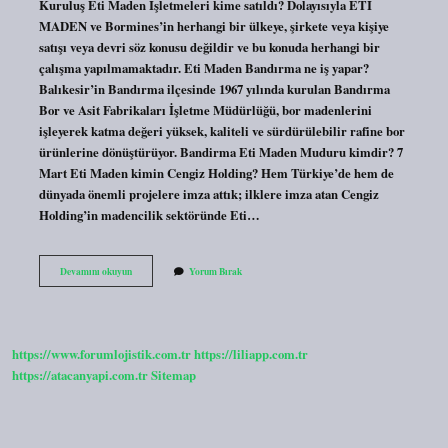
Kuruluş Eti Maden İşletmeleri kime satıldı? Dolayısıyla ETİ
MADEN ve Bormines’in herhangi bir ülkeye, şirkete veya kişiye
satışı veya devri söz konusu değildir ve bu konuda herhangi bir
çalışma yapılmamaktadır. Eti Maden Bandırma ne iş yapar?
Balıkesir’in Bandırma ilçesinde 1967 yılında kurulan Bandırma
Bor ve Asit Fabrikaları İşletme Müdürlüğü, bor madenlerini
işleyerek katma değeri yüksek, kaliteli ve sürdürülebilir rafine bor
ürünlerine dönüştürüyor. Bandirma Eti Maden Muduru kimdir? 7
Mart Eti Maden kimin Cengiz Holding? Hem Türkiye’de hem de
dünyada önemli projelere imza attık; ilklere imza atan Cengiz
Holding’in madencilik sektöründe Eti…
Bandırma
Devamını okuyun
Yorum Bırak
Eti
Maden
Kimin
https://www.forumlojistik.com.tr
https://liliapp.com.tr
https://atacanyapi.com.tr
Sitemap