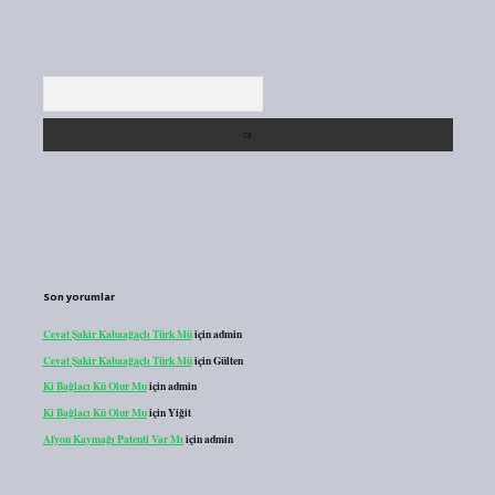
Arama
Son yorumlar
Cevat Şakir Kabaağaçlı Türk Mü
için
admin
Cevat Şakir Kabaağaçlı Türk Mü
için
Gülten
Ki Bağlacı Kü Olur Mu
için
admin
Ki Bağlacı Kü Olur Mu
için
Yiğit
Afyon Kaymağı Patenti Var Mı
için
admin