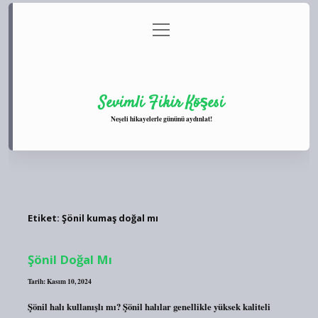
menüyü
Anasayfa
Gizlilik Politikası
Yasal Uyarı
aç
Hakkımızda
Sevimli Fikir Köşesi
Neşeli hikayelerle gününü aydınlat!
Etiket:
Şönil kumaş doğal mı
Şönil Doğal Mı
Tarih: Kasım 10, 2024
Şönil halı kullanışlı mı? Şönil halılar genellikle yüksek kaliteli