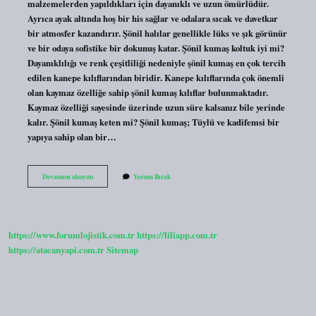
malzemelerden yapıldıkları için dayanıklı ve uzun ömürlüdür.
Ayrıca ayak altında hoş bir his sağlar ve odalara sıcak ve davetkar
bir atmosfer kazandırır. Şönil halılar genellikle lüks ve şık görünür
ve bir odaya sofistike bir dokunuş katar. Şönil kumaş koltuk iyi mi?
Dayanıklılığı ve renk çeşitliliği nedeniyle şönil kumaş en çok tercih
edilen kanepe kılıflarından biridir. Kanepe kılıflarında çok önemli
olan kaymaz özelliğe sahip şönil kumaş kılıflar bulunmaktadır.
Kaymaz özelliği sayesinde üzerinde uzun süre kalsanız bile yerinde
kalır. Şönil kumaş keten mi? Şönil kumaş; Tüylü ve kadifemsi bir
yapıya sahip olan bir…
Şönil
Devamını okuyun
Yorum Bırak
Doğal
Mı
https://www.forumlojistik.com.tr
https://liliapp.com.tr
https://atacanyapi.com.tr
Sitemap