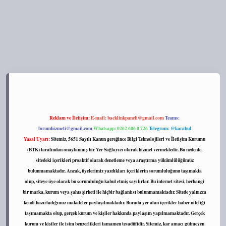
ps://tulipbett.net/
Reklam ve İletişim:
E-mail:
backlinkpaneli@gmail.com
Teams:
forumhizmeti@gmail.com
Whatsapp: 0262 606 0 726
Telegram: @karabul
Yasal Uyarı:
Sitemiz, 5651 Sayılı Kanun gereğince Bilgi Teknolojileri ve İletişim Kurumu
(BTK) tarafından onaylanmış bir Yer Sağlayıcı olarak hizmet vermektedir. Bu nedenle,
sitedeki içerikleri proaktif olarak denetleme veya araştırma yükümlülüğümüz
bulunmamaktadır. Ancak, üyelerimiz yazdıkları içeriklerin sorumluluğunu taşımakta
olup, siteye üye olarak bu sorumluluğu kabul etmiş sayılırlar. Bu internet sitesi, herhangi
bir marka, kurum veya şahıs şirketi ile hiçbir bağlantısı bulunmamaktadır. Sitede yalnızca
kendi hazırladığımız makaleler paylaşılmaktadır. Burada yer alan içerikler haber niteliği
taşımamakta olup, gerçek kurum ve kişiler hakkında paylaşım yapılmamaktadır. Gerçek
kurum ve kişiler ile isim benzerlikleri tamamen tesadüfidir. Sitemiz, kar amacı gütmeyen