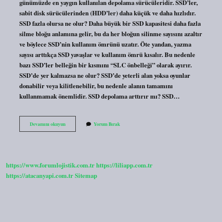
günümüzde en yaygın kullanılan depolama sürücüleridir. SSD’ler,
sabit disk sürücülerinden (HDD’ler) daha küçük ve daha hızlıdır.
SSD fazla olursa ne olur? Daha büyük bir SSD kapasitesi daha fazla
silme bloğu anlamına gelir, bu da her bloğun silinme sayısını azaltır
ve böylece SSD’nin kullanım ömrünü uzatır. Öte yandan, yazma
sayısı arttıkça SSD yavaşlar ve kullanım ömrü kısalır. Bu nedenle
bazı SSD’ler belleğin bir kısmını “SLC önbelleği” olarak ayırır.
SSD’de yer kalmazsa ne olur? SSD’de yeterli alan yoksa oyunlar
donabilir veya kilitlenebilir, bu nedenle alanın tamamını
kullanmamak önemlidir. SSD depolama arttırır mı? SSD…
Ssd
Devamını okuyun
Yorum Bırak
Depolama
Yapar
Mı
https://www.forumlojistik.com.tr
https://liliapp.com.tr
https://atacanyapi.com.tr
Sitemap