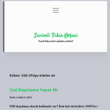
menüyü
Anasayfa
Gizlilik Politikası
Yasal Uyarı
aç
Hakkımızda
Sevimli Fikir Köşesi
Neşeli hikayelerle gününü aydınlat!
Etiket:
SSD CPUyu etkiler mi
Ssd Depolama Yapar Mı
Tarih: Aralık 13, 2024
SSD depolama olarak kullanılır mı? Katı hal sürücüleri (SSD’ler)