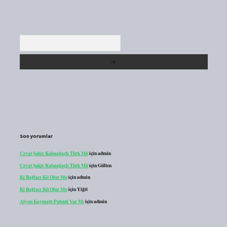
Arama
Son yorumlar
Cevat Şakir Kabaağaçlı Türk Mü
için
admin
Cevat Şakir Kabaağaçlı Türk Mü
için
Gülten
Ki Bağlacı Kü Olur Mu
için
admin
Ki Bağlacı Kü Olur Mu
için
Yiğit
Afyon Kaymağı Patenti Var Mı
için
admin