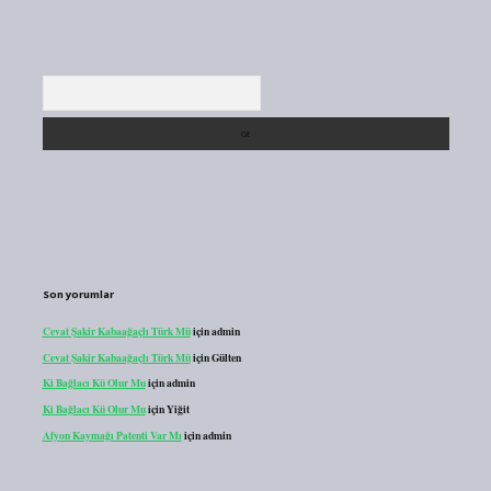
Arama
Son yorumlar
Cevat Şakir Kabaağaçlı Türk Mü
için
admin
Cevat Şakir Kabaağaçlı Türk Mü
için
Gülten
Ki Bağlacı Kü Olur Mu
için
admin
Ki Bağlacı Kü Olur Mu
için
Yiğit
Afyon Kaymağı Patenti Var Mı
için
admin