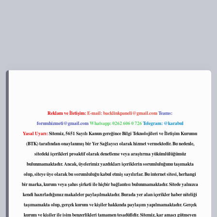
s://tulipbett.net/
Reklam ve İletişim:
E-mail:
backlinkpaneli@gmail.com
Teams:
forumhizmeti@gmail.com
Whatsapp: 0262 606 0 726
Telegram: @karabul
Yasal Uyarı:
Sitemiz, 5651 Sayılı Kanun gereğince Bilgi Teknolojileri ve İletişim Kurumu
(BTK) tarafından onaylanmış bir Yer Sağlayıcı olarak hizmet vermektedir. Bu nedenle,
sitedeki içerikleri proaktif olarak denetleme veya araştırma yükümlülüğümüz
bulunmamaktadır. Ancak, üyelerimiz yazdıkları içeriklerin sorumluluğunu taşımakta
olup, siteye üye olarak bu sorumluluğu kabul etmiş sayılırlar. Bu internet sitesi, herhangi
bir marka, kurum veya şahıs şirketi ile hiçbir bağlantısı bulunmamaktadır. Sitede yalnızca
kendi hazırladığımız makaleler paylaşılmaktadır. Burada yer alan içerikler haber niteliği
taşımamakta olup, gerçek kurum ve kişiler hakkında paylaşım yapılmamaktadır. Gerçek
kurum ve kişiler ile isim benzerlikleri tamamen tesadüfidir. Sitemiz, kar amacı gütmeyen