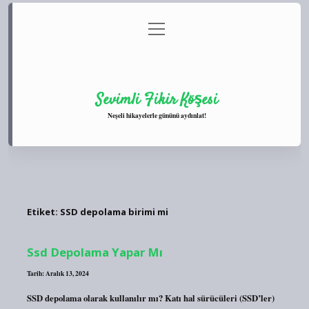
menüyü
Anasayfa
Gizlilik Politikası
Yasal Uyarı
aç
Hakkımızda
Sevimli Fikir Köşesi
Neşeli hikayelerle gününü aydınlat!
Etiket:
SSD depolama birimi mi
Ssd Depolama Yapar Mı
Tarih: Aralık 13, 2024
SSD depolama olarak kullanılır mı? Katı hal sürücüleri (SSD’ler)