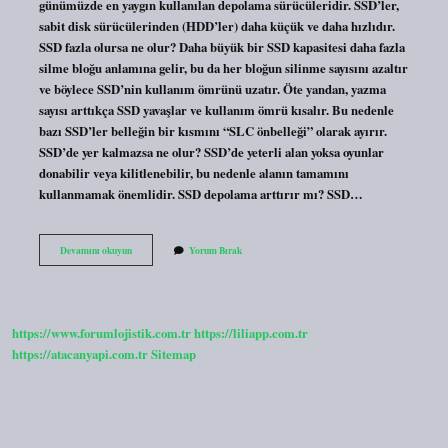
günümüzde en yaygın kullanılan depolama sürücüleridir. SSD’ler,
sabit disk sürücülerinden (HDD’ler) daha küçük ve daha hızlıdır.
SSD fazla olursa ne olur? Daha büyük bir SSD kapasitesi daha fazla
silme bloğu anlamına gelir, bu da her bloğun silinme sayısını azaltır
ve böylece SSD’nin kullanım ömrünü uzatır. Öte yandan, yazma
sayısı arttıkça SSD yavaşlar ve kullanım ömrü kısalır. Bu nedenle
bazı SSD’ler belleğin bir kısmını “SLC önbelleği” olarak ayırır.
SSD’de yer kalmazsa ne olur? SSD’de yeterli alan yoksa oyunlar
donabilir veya kilitlenebilir, bu nedenle alanın tamamını
kullanmamak önemlidir. SSD depolama arttırır mı? SSD…
Ssd
Devamını okuyun
Yorum Bırak
Depolama
Yapar
Mı
https://www.forumlojistik.com.tr
https://liliapp.com.tr
https://atacanyapi.com.tr
Sitemap