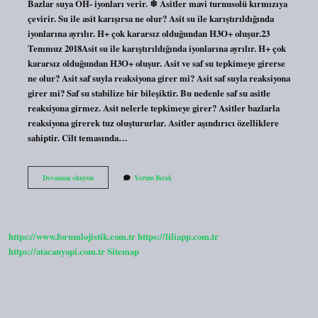
Bazlar suya OH- iyonları verir. ❄ Asitler mavi turnusolü kırmızıya
çevirir. Su ile asit karışırsa ne olur? Asit su ile karıştırıldığında
iyonlarına ayrılır. H+ çok kararsız olduğundan H3O+ oluşur.23
Temmuz 2018Asit su ile karıştırıldığında iyonlarına ayrılır. H+ çok
kararsız olduğundan H3O+ oluşur. Asit ve saf su tepkimeye girerse
ne olur? Asit saf suyla reaksiyona girer mi? Asit saf suyla reaksiyona
girer mi? Saf su stabilize bir bileşiktir. Bu nedenle saf su asitle
reaksiyona girmez. Asit nelerle tepkimeye girer? Asitler bazlarla
reaksiyona girerek tuz oluştururlar. Asitler aşındırıcı özelliklere
sahiptir. Cilt temasında…
Asit
Devamını okuyun
Yorum Bırak
Suyla
Tepkimeye
Girer
Mi
https://www.forumlojistik.com.tr
https://liliapp.com.tr
https://atacanyapi.com.tr
Sitemap