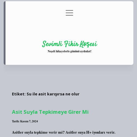
menüyü
Anasayfa
Gizlilik Politikası
Yasal Uyarı
aç
Hakkımızda
Sevimli Fikir Köşesi
Neşeli hikayelerle gününü aydınlat!
Etiket:
Su ile asit karışırsa ne olur
Asit Suyla Tepkimeye Girer Mi
Tarih: Kasım 7, 2024
Asitler suyla tepkime verir mi? Asitler suya H+ iyonları verir.