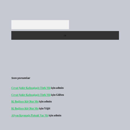
Arama
Son yorumlar
Cevat Şakir Kabaağaçlı Türk Mü
için
admin
Cevat Şakir Kabaağaçlı Türk Mü
için
Gülten
Ki Bağlacı Kü Olur Mu
için
admin
Ki Bağlacı Kü Olur Mu
için
Yiğit
Afyon Kaymağı Patenti Var Mı
için
admin