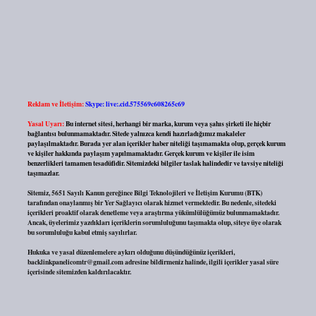
Reklam ve İletişim:
Skype: live:.cid.575569c608265c69
Yasal Uyarı:
Bu internet sitesi, herhangi bir marka, kurum veya şahıs şirketi ile hiçbir
bağlantısı bulunmamaktadır. Sitede yalnızca kendi hazırladığımız makaleler
paylaşılmaktadır. Burada yer alan içerikler haber niteliği taşımamakta olup, gerçek kurum
ve kişiler hakkında paylaşım yapılmamaktadır. Gerçek kurum ve kişiler ile isim
benzerlikleri tamamen tesadüfidir. Sitemizdeki bilgiler taslak halindedir ve tavsiye niteliği
taşımazlar.
Sitemiz, 5651 Sayılı Kanun gereğince Bilgi Teknolojileri ve İletişim Kurumu (BTK)
tarafından onaylanmış bir Yer Sağlayıcı olarak hizmet vermektedir. Bu nedenle, sitedeki
içerikleri proaktif olarak denetleme veya araştırma yükümlülüğümüz bulunmamaktadır.
Ancak, üyelerimiz yazdıkları içeriklerin sorumluluğunu taşımakta olup, siteye üye olarak
bu sorumluluğu kabul etmiş sayılırlar.
Hukuka ve yasal düzenlemelere aykırı olduğunu düşündüğünüz içerikleri,
backlinkpanelicomtr@gmail.com
adresine bildirmeniz halinde, ilgili içerikler yasal süre
içerisinde sitemizden kaldırılacaktır.