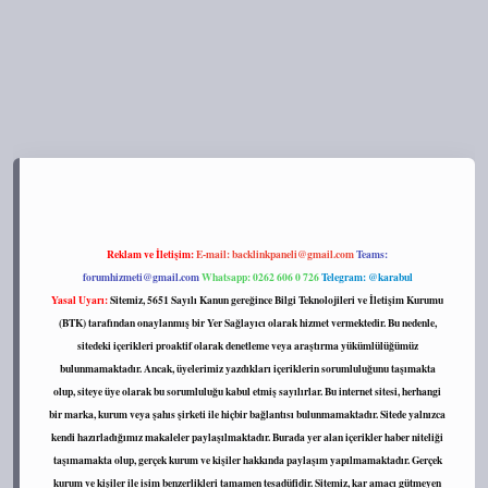
s://tulipbett.net/
Reklam ve İletişim:
E-mail:
backlinkpaneli@gmail.com
Teams:
forumhizmeti@gmail.com
Whatsapp: 0262 606 0 726
Telegram: @karabul
Yasal Uyarı:
Sitemiz, 5651 Sayılı Kanun gereğince Bilgi Teknolojileri ve İletişim Kurumu
(BTK) tarafından onaylanmış bir Yer Sağlayıcı olarak hizmet vermektedir. Bu nedenle,
sitedeki içerikleri proaktif olarak denetleme veya araştırma yükümlülüğümüz
bulunmamaktadır. Ancak, üyelerimiz yazdıkları içeriklerin sorumluluğunu taşımakta
olup, siteye üye olarak bu sorumluluğu kabul etmiş sayılırlar. Bu internet sitesi, herhangi
bir marka, kurum veya şahıs şirketi ile hiçbir bağlantısı bulunmamaktadır. Sitede yalnızca
kendi hazırladığımız makaleler paylaşılmaktadır. Burada yer alan içerikler haber niteliği
taşımamakta olup, gerçek kurum ve kişiler hakkında paylaşım yapılmamaktadır. Gerçek
kurum ve kişiler ile isim benzerlikleri tamamen tesadüfidir. Sitemiz, kar amacı gütmeyen