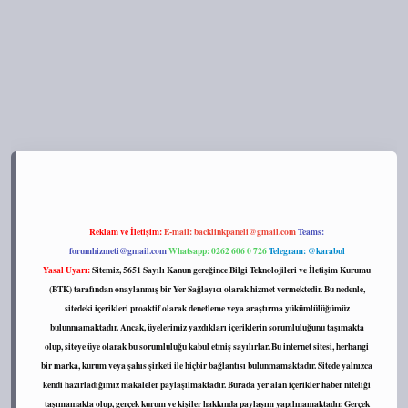
tps://tulipbett.net/
Reklam ve İletişim:
E-mail:
backlinkpaneli@gmail.com
Teams:
forumhizmeti@gmail.com
Whatsapp: 0262 606 0 726
Telegram: @karabul
Yasal Uyarı:
Sitemiz, 5651 Sayılı Kanun gereğince Bilgi Teknolojileri ve İletişim Kurumu
(BTK) tarafından onaylanmış bir Yer Sağlayıcı olarak hizmet vermektedir. Bu nedenle,
sitedeki içerikleri proaktif olarak denetleme veya araştırma yükümlülüğümüz
bulunmamaktadır. Ancak, üyelerimiz yazdıkları içeriklerin sorumluluğunu taşımakta
olup, siteye üye olarak bu sorumluluğu kabul etmiş sayılırlar. Bu internet sitesi, herhangi
bir marka, kurum veya şahıs şirketi ile hiçbir bağlantısı bulunmamaktadır. Sitede yalnızca
kendi hazırladığımız makaleler paylaşılmaktadır. Burada yer alan içerikler haber niteliği
taşımamakta olup, gerçek kurum ve kişiler hakkında paylaşım yapılmamaktadır. Gerçek