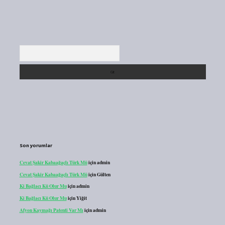
Arama
Son yorumlar
Cevat Şakir Kabaağaçlı Türk Mü
için
admin
Cevat Şakir Kabaağaçlı Türk Mü
için
Gülten
Ki Bağlacı Kü Olur Mu
için
admin
Ki Bağlacı Kü Olur Mu
için
Yiğit
Afyon Kaymağı Patenti Var Mı
için
admin