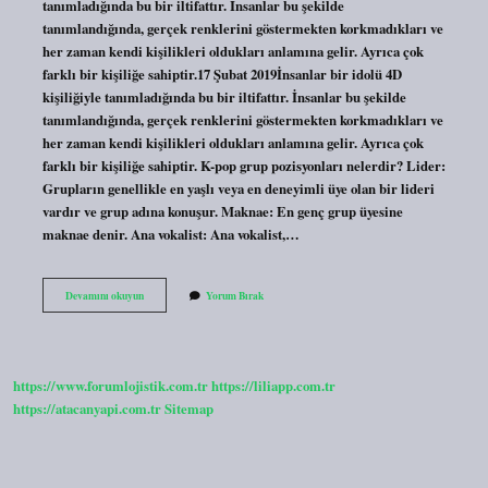
tanımladığında bu bir iltifattır. İnsanlar bu şekilde
tanımlandığında, gerçek renklerini göstermekten korkmadıkları ve
her zaman kendi kişilikleri oldukları anlamına gelir. Ayrıca çok
farklı bir kişiliğe sahiptir.17 Şubat 2019İnsanlar bir idolü 4D
kişiliğiyle tanımladığında bu bir iltifattır. İnsanlar bu şekilde
tanımlandığında, gerçek renklerini göstermekten korkmadıkları ve
her zaman kendi kişilikleri oldukları anlamına gelir. Ayrıca çok
farklı bir kişiliğe sahiptir. K-pop grup pozisyonları nelerdir? Lider:
Grupların genellikle en yaşlı veya en deneyimli üye olan bir lideri
vardır ve grup adına konuşur. Maknae: En genç grup üyesine
maknae denir. Ana vokalist: Ana vokalist,…
4D
Devamını okuyun
Yorum Bırak
Kişilik
Ne
Demek
K-
Pop
https://www.forumlojistik.com.tr
https://liliapp.com.tr
https://atacanyapi.com.tr
Sitemap