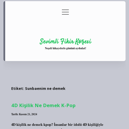
menüyü
Anasayfa
Gizlilik Politikası
Yasal Uyarı
aç
Hakkımızda
Sevimli Fikir Köşesi
Neşeli hikayelerle gününü aydınlat!
Etiket:
Sunbaenim ne demek
4D Kişilik Ne Demek K-Pop
Tarih: Kasım 21, 2024
4D kişilik ne demek kpop? İnsanlar bir idolü 4D kişiliğiyle