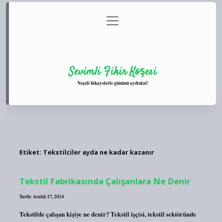
menüyü
Anasayfa
Gizlilik Politikası
Yasal Uyarı
aç
Hakkımızda
Sevimli Fikir Köşesi
Neşeli hikayelerle gününü aydınlat!
Etiket:
Tekstilciler ayda ne kadar kazanır
Tekstil Fabrikasında Çalışanlara Ne Denir
Tarih: Aralık 17, 2024
Tekstilde çalışan kişiye ne denir? Tekstil işçisi, tekstil sektöründe