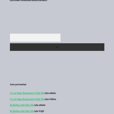
içerisinde sitemizden kaldırılacaktır.
Arama
Son yorumlar
Cevat Şakir Kabaağaçlı Türk Mü
için
admin
Cevat Şakir Kabaağaçlı Türk Mü
için
Gülten
Ki Bağlacı Kü Olur Mu
için
admin
Ki Bağlacı Kü Olur Mu
için
Yiğit