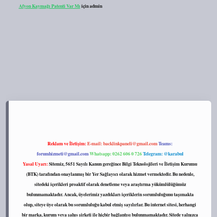
Afyon Kaymağı Patenti Var Mı
için
admin
://tulipbett.net/
Reklam ve İletişim:
E-mail:
backlinkpaneli@gmail.com
Teams:
forumhizmeti@gmail.com
Whatsapp: 0262 606 0 726
Telegram: @karabul
Yasal Uyarı:
Sitemiz, 5651 Sayılı Kanun gereğince Bilgi Teknolojileri ve İletişim Kurumu
(BTK) tarafından onaylanmış bir Yer Sağlayıcı olarak hizmet vermektedir. Bu nedenle,
sitedeki içerikleri proaktif olarak denetleme veya araştırma yükümlülüğümüz
bulunmamaktadır. Ancak, üyelerimiz yazdıkları içeriklerin sorumluluğunu taşımakta
olup, siteye üye olarak bu sorumluluğu kabul etmiş sayılırlar. Bu internet sitesi, herhangi
bir marka, kurum veya şahıs şirketi ile hiçbir bağlantısı bulunmamaktadır. Sitede yalnızca