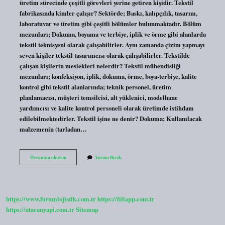
üretim sürecinde çeşitli görevleri yerine getiren kişidir. Tekstil
fabrikasında kimler çalışır? Sektörde; Baskı, kalıpçılık, tasarım,
laboratuvar ve üretim gibi çeşitli bölümler bulunmaktadır. Bölüm
mezunları; Dokuma, boyama ve terbiye, iplik ve örme gibi alanlarda
tekstil teknisyeni olarak çalışabilirler. Aynı zamanda çizim yapmayı
seven kişiler tekstil tasarımcısı olarak çalışabilirler. Tekstilde
çalışan kişilerin meslekleri nelerdir? Tekstil mühendisliği
mezunları; konfeksiyon, iplik, dokuma, örme, boya-terbiye, kalite
kontrol gibi tekstil alanlarında; teknik personel, üretim
planlamacısı, müşteri temsilcisi, alt yüklenici, modelhane
yardımcısı ve kalite kontrol personeli olarak üretimde istihdam
edilebilmektedirler. Tekstil işine ne denir? Dokuma; Kullanılacak
malzemenin (tarladan…
Tekstil
Devamını okuyun
Yorum Bırak
Fabrikasında
Çalışanlara
Ne
Denir
https://www.forumlojistik.com.tr
https://liliapp.com.tr
https://atacanyapi.com.tr
Sitemap