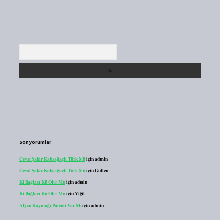
Arama
Son yorumlar
Cevat Şakir Kabaağaçlı Türk Mü
için
admin
Cevat Şakir Kabaağaçlı Türk Mü
için
Gülten
Ki Bağlacı Kü Olur Mu
için
admin
Ki Bağlacı Kü Olur Mu
için
Yiğit
Afyon Kaymağı Patenti Var Mı
için
admin