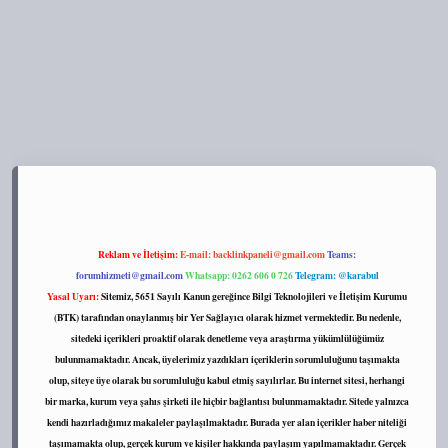
s://tulipbett.net/
Reklam ve İletişim:
E-mail:
backlinkpaneli@gmail.com
Teams:
forumhizmeti@gmail.com
Whatsapp: 0262 606 0 726
Telegram: @karabul
Yasal Uyarı:
Sitemiz, 5651 Sayılı Kanun gereğince Bilgi Teknolojileri ve İletişim Kurumu
(BTK) tarafından onaylanmış bir Yer Sağlayıcı olarak hizmet vermektedir. Bu nedenle,
sitedeki içerikleri proaktif olarak denetleme veya araştırma yükümlülüğümüz
bulunmamaktadır. Ancak, üyelerimiz yazdıkları içeriklerin sorumluluğunu taşımakta
olup, siteye üye olarak bu sorumluluğu kabul etmiş sayılırlar. Bu internet sitesi, herhangi
bir marka, kurum veya şahıs şirketi ile hiçbir bağlantısı bulunmamaktadır. Sitede yalnızca
kendi hazırladığımız makaleler paylaşılmaktadır. Burada yer alan içerikler haber niteliği
taşımamakta olup, gerçek kurum ve kişiler hakkında paylaşım yapılmamaktadır. Gerçek