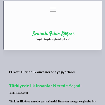
menüyü
Anasayfa
Gizlilik Politikası
Yasal Uyarı
aç
Hakkımızda
Sevimli Fikir Köşesi
Neşeli hikayelerle gününü aydınlat!
Etiket:
Türkler ilk önce nerede yaşıyorlardı
Türkiyede Ilk Insanlar Nerede Yaşadı
Tarih: Ekim 9, 2024
Türkler ilk önce nerede yaşıyorlardı? Bu ırkın savaşçı ve göçebe bir