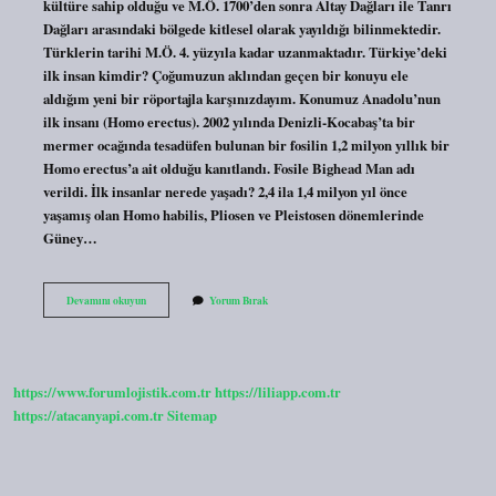
kültüre sahip olduğu ve M.Ö. 1700’den sonra Altay Dağları ile Tanrı
Dağları arasındaki bölgede kitlesel olarak yayıldığı bilinmektedir.
Türklerin tarihi M.Ö. 4. yüzyıla kadar uzanmaktadır. Türkiye’deki
ilk insan kimdir? Çoğumuzun aklından geçen bir konuyu ele
aldığım yeni bir röportajla karşınızdayım. Konumuz Anadolu’nun
ilk insanı (Homo erectus). 2002 yılında Denizli-Kocabaş’ta bir
mermer ocağında tesadüfen bulunan bir fosilin 1,2 milyon yıllık bir
Homo erectus’a ait olduğu kanıtlandı. Fosile Bighead Man adı
verildi. İlk insanlar nerede yaşadı? 2,4 ila 1,4 milyon yıl önce
yaşamış olan Homo habilis, Pliosen ve Pleistosen dönemlerinde
Güney…
Türkiyede
Devamını okuyun
Yorum Bırak
Ilk
Insanlar
Nerede
Yaşadı
https://www.forumlojistik.com.tr
https://liliapp.com.tr
https://atacanyapi.com.tr
Sitemap