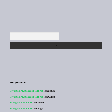
Arama
Son yorumlar
Cevat Şakir Kabaağaçlı Türk Mü
için
admin
Cevat Şakir Kabaağaçlı Türk Mü
için
Gülten
Ki Bağlacı Kü Olur Mu
için
admin
Ki Bağlacı Kü Olur Mu
için
Yiğit