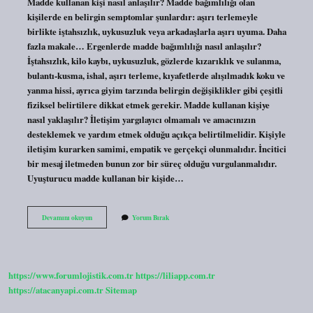
Madde kullanan kişi nasıl anlaşılır? Madde bağımlılığı olan
kişilerde en belirgin semptomlar şunlardır: aşırı terlemeyle
birlikte iştahsızlık, uykusuzluk veya arkadaşlarla aşırı uyuma. Daha
fazla makale… Ergenlerde madde bağımlılığı nasıl anlaşılır?
İştahsızlık, kilo kaybı, uykusuzluk, gözlerde kızarıklık ve sulanma,
bulantı-kusma, ishal, aşırı terleme, kıyafetlerde alışılmadık koku ve
yanma hissi, ayrıca giyim tarzında belirgin değişiklikler gibi çeşitli
fiziksel belirtilere dikkat etmek gerekir. Madde kullanan kişiye
nasıl yaklaşılır? İletişim yargılayıcı olmamalı ve amacınızın
desteklemek ve yardım etmek olduğu açıkça belirtilmelidir. Kişiyle
iletişim kurarken samimi, empatik ve gerçekçi olunmalıdır. İncitici
bir mesaj iletmeden bunun zor bir süreç olduğu vurgulanmalıdır.
Uyuşturucu madde kullanan bir kişide…
Bir
Devamını okuyun
Yorum Bırak
Gencin
Uyuşturucu
Kullandığı
Nasıl
Anlaşılır
https://www.forumlojistik.com.tr
https://liliapp.com.tr
https://atacanyapi.com.tr
Sitemap