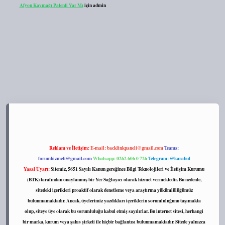
Afyon Kaymağı Patenti Var Mı
için
admin
ps://tulipbett.net/
Reklam ve İletişim:
E-mail:
backlinkpaneli@gmail.com
Teams:
forumhizmeti@gmail.com
Whatsapp: 0262 606 0 726
Telegram: @karabul
Yasal Uyarı:
Sitemiz, 5651 Sayılı Kanun gereğince Bilgi Teknolojileri ve İletişim Kurumu
(BTK) tarafından onaylanmış bir Yer Sağlayıcı olarak hizmet vermektedir. Bu nedenle,
sitedeki içerikleri proaktif olarak denetleme veya araştırma yükümlülüğümüz
bulunmamaktadır. Ancak, üyelerimiz yazdıkları içeriklerin sorumluluğunu taşımakta
olup, siteye üye olarak bu sorumluluğu kabul etmiş sayılırlar. Bu internet sitesi, herhangi
bir marka, kurum veya şahıs şirketi ile hiçbir bağlantısı bulunmamaktadır. Sitede yalnızca