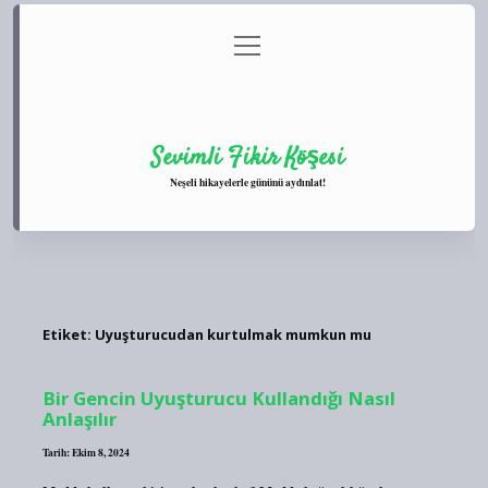
menüyü
Anasayfa
Gizlilik Politikası
Yasal Uyarı
aç
Hakkımızda
Sevimli Fikir Köşesi
Neşeli hikayelerle gününü aydınlat!
Etiket:
Uyuşturucudan kurtulmak mumkun mu
Bir Gencin Uyuşturucu Kullandığı Nasıl
Anlaşılır
Tarih: Ekim 8, 2024