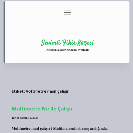
menüyü
Anasayfa
Gizlilik Politikası
Yasal Uyarı
aç
Hakkımızda
Sevimli Fikir Köşesi
Neşeli hikayelerle gününü aydınlat!
Etiket:
Voltmetre nasıl çalışır
Multimetre Ne Ile Çalışır
Tarih: Kasım 14, 2024
Multimetre nasıl çalışır? Multimetrenin direnç aralığında,