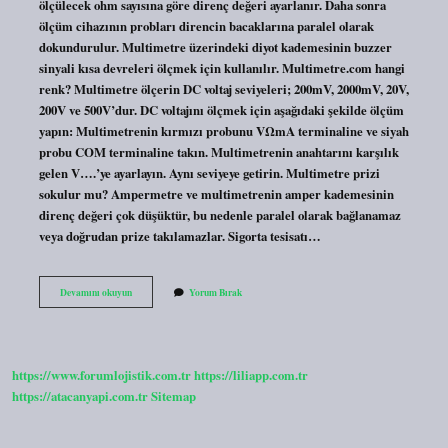
ölçülecek ohm sayısına göre direnç değeri ayarlanır. Daha sonra
ölçüm cihazının probları direncin bacaklarına paralel olarak
dokundurulur. Multimetre üzerindeki diyot kademesinin buzzer
sinyali kısa devreleri ölçmek için kullanılır. Multimetre.com hangi
renk? Multimetre ölçerin DC voltaj seviyeleri; 200mV, 2000mV, 20V,
200V ve 500V’dur. DC voltajını ölçmek için aşağıdaki şekilde ölçüm
yapın: Multimetrenin kırmızı probunu VΩmA terminaline ve siyah
probu COM terminaline takın. Multimetrenin anahtarını karşılık
gelen V….’ye ayarlayın. Aynı seviyeye getirin. Multimetre prizi
sokulur mu? Ampermetre ve multimetrenin amper kademesinin
direnç değeri çok düşüktür, bu nedenle paralel olarak bağlanamaz
veya doğrudan prize takılamazlar. Sigorta tesisatı…
Multimetre
Devamını okuyun
Yorum Bırak
Ne
Ile
Çalışır
https://www.forumlojistik.com.tr
https://liliapp.com.tr
https://atacanyapi.com.tr
Sitemap