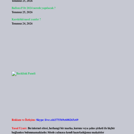
Temmuz 25, 2026
Ballon d’Or 2024 nerede yapılacak ?
Temmuz 25, 2026
Karekökü nasıl yazılır ?
Temmuz 24, 2026
Reklam ve İletişim:
Skype: live:.cid.575569c608265c69
Yasal Uyarı:
Bu internet sitesi, herhangi bir marka, kurum veya şahıs şirketi ile hiçbir
bağlantısı bulunmamaktadır. Sitede yalnızca kendi hazırladığımız makaleler