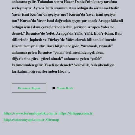
anlamına gelir. Tufandan sonra Hazar Denizi’nin kuzey tarafına
yerleşmiştir. Ayrıca Türk soyunun atası olduğu da söylenmektedir.
Yaser ismi Kur’an’da geçiyor mu? Kuran’da Yaser ismi geçiyor
mu? Kuran’da Yaser ismi doğrudan geçmiyor ancak Arapça kökenli
olduğu için İslam çevrelerinde kabul görüyor. Arapça Yafes ne
demek? İbranice’de Yefet, Arapça’da Yâfis, Yâfit, Ebü’r-Rûm, Batı
dillerinde Japheth ve Türkçe’de Yâfes olarak bilinen kelimenin
kökeni tartışmalıdır. Bazı bilginlere göre, “uzatmak, yaymak”
anlamına gelen İbranice “patah” kelimesinden gelirken,
diğerlerine göre “güzel olmak” anlamına gelen “yafah”
kelimesinden gelir. Yasefi ne demek? Yesevîlik, Nakşibendiyye
tarikatının öğrencilerinden Hoca…
Yasef
Devamını okuyun
Yorum Bırak
Ismi
Kuranda
Geçiyor
Mu
https://www.forumlojistik.com.tr
https://liliapp.com.tr
https://atacanyapi.com.tr
Sitemap