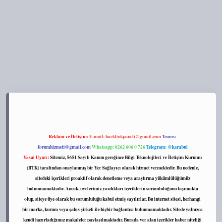
ps://tulipbett.net/
Reklam ve İletişim:
E-mail:
backlinkpaneli@gmail.com
Teams:
forumhizmeti@gmail.com
Whatsapp: 0262 606 0 726
Telegram: @karabul
Yasal Uyarı:
Sitemiz, 5651 Sayılı Kanun gereğince Bilgi Teknolojileri ve İletişim Kurumu
(BTK) tarafından onaylanmış bir Yer Sağlayıcı olarak hizmet vermektedir. Bu nedenle,
sitedeki içerikleri proaktif olarak denetleme veya araştırma yükümlülüğümüz
bulunmamaktadır. Ancak, üyelerimiz yazdıkları içeriklerin sorumluluğunu taşımakta
olup, siteye üye olarak bu sorumluluğu kabul etmiş sayılırlar. Bu internet sitesi, herhangi
bir marka, kurum veya şahıs şirketi ile hiçbir bağlantısı bulunmamaktadır. Sitede yalnızca
kendi hazırladığımız makaleler paylaşılmaktadır. Burada yer alan içerikler haber niteliği