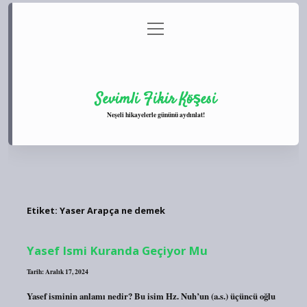
menüyü
Anasayfa
Gizlilik Politikası
Yasal Uyarı
aç
Hakkımızda
Sevimli Fikir Köşesi
Neşeli hikayelerle gününü aydınlat!
Etiket:
Yaser Arapça ne demek
Yasef Ismi Kuranda Geçiyor Mu
Tarih: Aralık 17, 2024
Yasef isminin anlamı nedir? Bu isim Hz. Nuh’un (a.s.) üçüncü oğlu