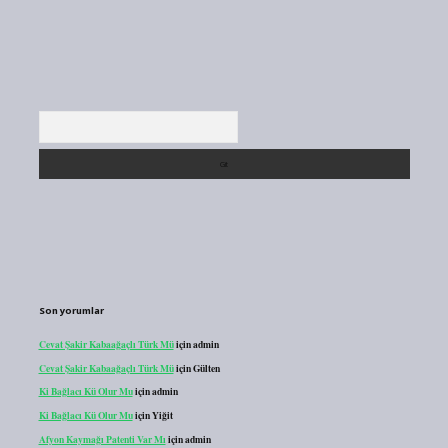
Arama
Son yorumlar
Cevat Şakir Kabaağaçlı Türk Mü
için
admin
Cevat Şakir Kabaağaçlı Türk Mü
için
Gülten
Ki Bağlacı Kü Olur Mu
için
admin
Ki Bağlacı Kü Olur Mu
için
Yiğit
Afyon Kaymağı Patenti Var Mı
için
admin