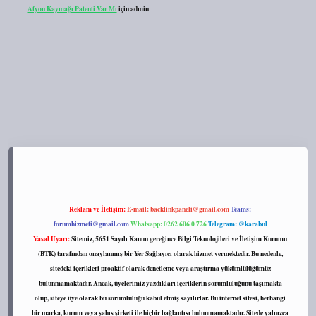
Afyon Kaymağı Patenti Var Mı
için
admin
s://tulipbett.net/
Reklam ve İletişim:
E-mail:
backlinkpaneli@gmail.com
Teams:
forumhizmeti@gmail.com
Whatsapp: 0262 606 0 726
Telegram: @karabul
Yasal Uyarı:
Sitemiz, 5651 Sayılı Kanun gereğince Bilgi Teknolojileri ve İletişim Kurumu
(BTK) tarafından onaylanmış bir Yer Sağlayıcı olarak hizmet vermektedir. Bu nedenle,
sitedeki içerikleri proaktif olarak denetleme veya araştırma yükümlülüğümüz
bulunmamaktadır. Ancak, üyelerimiz yazdıkları içeriklerin sorumluluğunu taşımakta
olup, siteye üye olarak bu sorumluluğu kabul etmiş sayılırlar. Bu internet sitesi, herhangi
bir marka, kurum veya şahıs şirketi ile hiçbir bağlantısı bulunmamaktadır. Sitede yalnızca