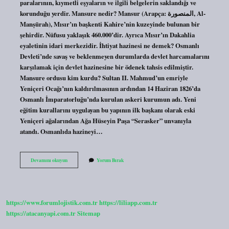
paralarının, kıymetli eşyaların ve ilgili belgelerin saklandığı ve
korunduğu yerdir. Mansure nedir? Mansur (Arapça: المنصورة, Al-
Manṣūrah), Mısır’ın başkenti Kahire’nin kuzeyinde bulunan bir
şehirdir. Nüfusu yaklaşık 460.000’dir. Ayrıca Mısır’ın Dakahlia
eyaletinin idari merkezidir. İhtiyat hazinesi ne demek? Osmanlı
Devleti’nde savaş ve beklenmeyen durumlarda devlet harcamalarını
karşılamak için devlet hazinesine bir ödenek tahsis edilmiştir.
Mansure ordusu kim kurdu? Sultan II. Mahmud’un emriyle
Yeniçeri Ocağı’nın kaldırılmasının ardından 14 Haziran 1826’da
Osmanlı İmparatorluğu’nda kurulan askeri kurumun adı. Yeni
eğitim kurallarını uygulayan bu yapının ilk başkanı olarak eski
Yeniçeri ağalarından Ağa Hüseyin Paşa “Serasker” unvanıyla
atandı. Osmanlıda hazineyi…
Mansure
Devamını okuyun
Yorum Bırak
Hazinesi
Ne
Demek
https://www.forumlojistik.com.tr
https://liliapp.com.tr
https://atacanyapi.com.tr
Sitemap