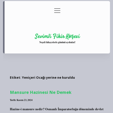
menüyü
Anasayfa
Gizlilik Politikası
Yasal Uyarı
aç
Hakkımızda
Sevimli Fikir Köşesi
Neşeli hikayelerle gününü aydınlat!
Etiket:
Yeniçeri Ocağı yerine ne kuruldu
Mansure Hazinesi Ne Demek
Tarih: Kasım 23, 2024
Hazine-i mansure nedir? Osmanlı İmparatorluğu döneminde devlet