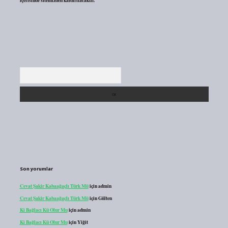
içerisinde sitemizden kaldırılacaktır.
Arama
Son yorumlar
Cevat Şakir Kabaağaçlı Türk Mü
için
admin
Cevat Şakir Kabaağaçlı Türk Mü
için
Gülten
Ki Bağlacı Kü Olur Mu
için
admin
Ki Bağlacı Kü Olur Mu
için
Yiğit