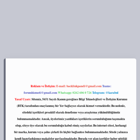
https://tulipbett.net/
Reklam ve İletişim:
E-mail:
backlinkpaneli@gmail.com
Teams:
forumhizmeti@gmail.com
Whatsapp: 0262 606 0 726
Telegram: @karabul
Yasal Uyarı:
Sitemiz, 5651 Sayılı Kanun gereğince Bilgi Teknolojileri ve İletişim Kurumu
(BTK) tarafından onaylanmış bir Yer Sağlayıcı olarak hizmet vermektedir. Bu nedenle,
sitedeki içerikleri proaktif olarak denetleme veya araştırma yükümlülüğümüz
bulunmamaktadır. Ancak, üyelerimiz yazdıkları içeriklerin sorumluluğunu taşımakta
olup, siteye üye olarak bu sorumluluğu kabul etmiş sayılırlar. Bu internet sitesi, herhangi
bir marka, kurum veya şahıs şirketi ile hiçbir bağlantısı bulunmamaktadır. Sitede yalnızca
kendi hazırladığımız makaleler paylaşılmaktadır. Burada yer alan içerikler haber niteliği