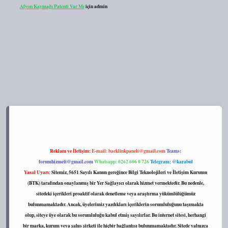
Afyon Kaymağı Patenti Var Mı
için
admin
s://tulipbett.net/
Reklam ve İletişim:
E-mail:
backlinkpaneli@gmail.com
Teams:
forumhizmeti@gmail.com
Whatsapp: 0262 606 0 726
Telegram: @karabul
Yasal Uyarı:
Sitemiz, 5651 Sayılı Kanun gereğince Bilgi Teknolojileri ve İletişim Kurumu
(BTK) tarafından onaylanmış bir Yer Sağlayıcı olarak hizmet vermektedir. Bu nedenle,
sitedeki içerikleri proaktif olarak denetleme veya araştırma yükümlülüğümüz
bulunmamaktadır. Ancak, üyelerimiz yazdıkları içeriklerin sorumluluğunu taşımakta
olup, siteye üye olarak bu sorumluluğu kabul etmiş sayılırlar. Bu internet sitesi, herhangi
bir marka, kurum veya şahıs şirketi ile hiçbir bağlantısı bulunmamaktadır. Sitede yalnızca