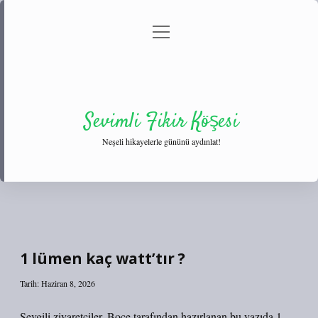
menüyü
Anasayfa
Gizlilik Politikası
Yasal Uyarı
aç
Hakkımızda
Sevimli Fikir Köşesi
Neşeli hikayelerle gününü aydınlat!
1 lümen kaç watt’tır ?
Tarih: Haziran 8, 2026
Sevgili ziyaretçiler, Boce tarafından hazırlanan bu yazıda 1