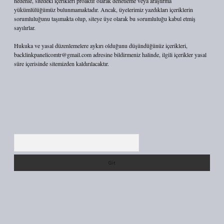
nedenle, sitedeki içerikleri proaktif olarak denetleme veya araştırma
yükümlülüğümüz bulunmamaktadır. Ancak, üyelerimiz yazdıkları içeriklerin
sorumluluğunu taşımakta olup, siteye üye olarak bu sorumluluğu kabul etmiş
sayılırlar.
Hukuka ve yasal düzenlemelere aykırı olduğunu düşündüğünüz içerikleri,
backlinkpanelicomtr@gmail.com
adresine bildirmeniz halinde, ilgili içerikler yasal
süre içerisinde sitemizden kaldırılacaktır.
Arama