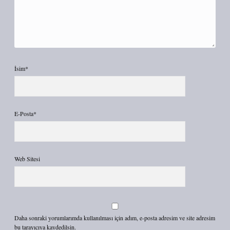
İsim*
E-Posta*
Web Sitesi
Daha sonraki yorumlarımda kullanılması için adım, e-posta adresim ve site adresim
bu tarayıcıya kaydedilsin.