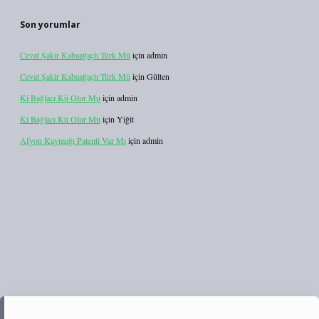
Son yorumlar
Cevat Şakir Kabaağaçlı Türk Mü
için
admin
Cevat Şakir Kabaağaçlı Türk Mü
için
Gülten
Ki Bağlacı Kü Olur Mu
için
admin
Ki Bağlacı Kü Olur Mu
için
Yiğit
Afyon Kaymağı Patenti Var Mı
için
admin
t.net/