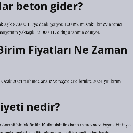
dar beton gider?
aklaşık 87.600 TL’ye denk geliyor. 100 m2 müstakil bir evin temel
 maliyetinin yaklaşık 72.000 TL olduğu tahmin ediliyor.
 Birim Fiyatları Ne Zaman
 Ocak 2024 tarihinde analiz ve reçetelerle birlikte 2024 yılı birim
iyeti nedir?
 önemli bir faktördür. Kullanılabilir alanın metrekaresi başına bir inşaat
a malzemeleri, işçiliği, ekipmanı ve diğer maliyetleri içerir.