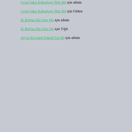
Cevat Şakir Kabaağaçlı Türk Mü
için
admin
Cevat Şakir Kabaağaçlı Türk Mü
için
Gülten
Ki Bağlacı Kü Olur Mu
için
admin
Ki Bağlacı Kü Olur Mu
için
Yiğit
Afyon Kaymağı Patenti Var Mı
için
admin