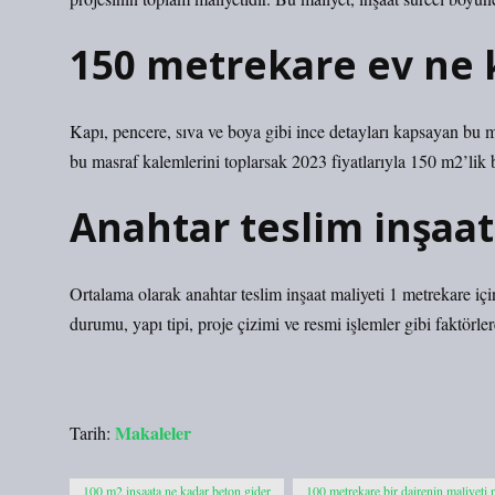
150 metrekare ev ne 
Kapı, pencere, sıva ve boya gibi ince detayları kapsayan bu
bu masraf kalemlerini toplarsak 2023 fiyatlarıyla 150 m2’lik b
Anahtar teslim inşaa
Ortalama olarak anahtar teslim inşaat maliyeti 1 metrekare için
durumu, yapı tipi, proje çizimi ve resmi işlemler gibi faktörlere
Makaleler
Tarih:
100 m2 inşaata ne kadar beton gider
100 metrekare bir dairenin maliyeti 