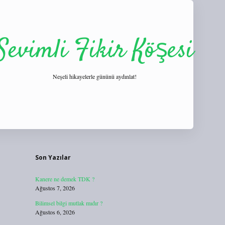
Sevimli Fikir Köşesi
Neşeli hikayelerle gününü aydınlat!
Sidebar
https://tulipbett.net/
Son Yazılar
Kanere ne demek TDK ?
Ağustos 7, 2026
Bilimsel bilgi mutlak mıdır ?
Ağustos 6, 2026