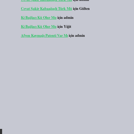
Cevat Şakir Kabaağaçlı Türk Mü
için
Gülten
Ki Bağlacı Kü Olur Mu
için
admin
Ki Bağlacı Kü Olur Mu
için
Yiğit
Afyon Kaymağı Patenti Var Mı
için
admin