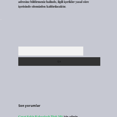
adresine bildirmeniz halinde, ilgili içerikler yasal süre
içerisinde sitemizden kaldırılacaktır.
Arama
Son yorumlar
Cevat Şakir Kabaağaçlı Türk Mü
için
admin