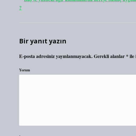
?
Bir yanıt yazın
E-posta adresiniz yayınlanmayacak.
Gerekli alanlar
*
ile
Yorum