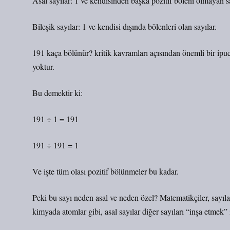
Asal sayılar: 1 ve kendisinden başka pozitif böleni olmayan sa
Bileşik sayılar: 1 ve kendisi dışında bölenleri olan sayılar.
191 kaça bölünür? kritik kavramları
açısından önemli bir ipucu
yoktur.
Bu demektir ki:
191 ÷ 1 = 191
191 ÷ 191 = 1
Ve işte tüm olası pozitif bölünmeler bu kadar.
Peki bu sayı neden asal ve neden özel? Matematikçiler, sayılar
kimyada atomlar gibi, asal sayılar diğer sayıları “inşa etmek” 