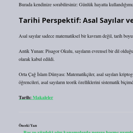
Burada kendinize sorabilirsiniz: Günlük hayatta kullandığımız 
Tarihi Perspektif: Asal Sayılar v
Asal sayılar sadece matematiksel bir kavram değil, tarih boyunc
Antik Yunan: Pisagor Okulu, sayıların evrensel bir dil olduğun
olarak kabul edildi.
Orta Çağ İslam Dünyası: Matematikçiler, asal sayıları kriptog
öğrencileri, asal sayıların teorik özelliklerini sistematik biçim
Tarih:
Makaleler
Önceki Yazı
Baş ve yüzdeki ağır kanamalarda nereye basınç uygul