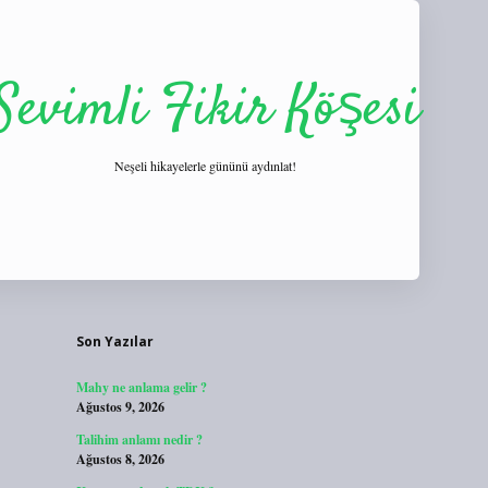
Sevimli Fikir Köşesi
Neşeli hikayelerle gününü aydınlat!
Sidebar
https://tulipbett.net/
Son Yazılar
Mahy ne anlama gelir ?
Ağustos 9, 2026
Talihim anlamı nedir ?
Ağustos 8, 2026