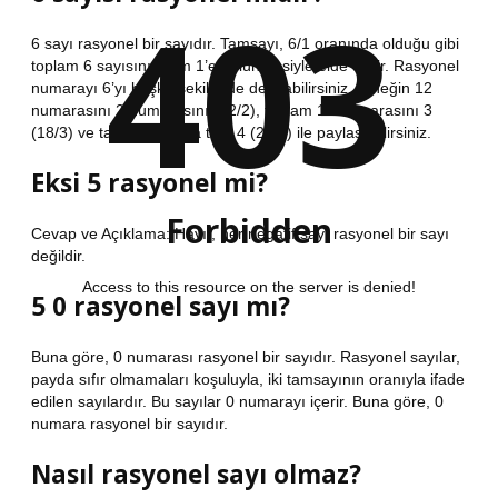
403
6 sayı rasyonel bir sayıdır. Tamsayı, 6/1 oranında olduğu gibi
toplam 6 sayısının tam 1’e bölünmesiyle elde edilir. Rasyonel
numarayı 6’yı başka şekillerde de alabilirsiniz, örneğin 12
numarasını 2 numarasını (12/2), toplam 18 numarasını 3
(18/3) ve tam sayı 24 ila tam 4 (24/4) ile paylaşabilirsiniz.
Eksi 5 rasyonel mi?
Forbidden
Cevap ve Açıklama: Hayır, her negatif sayı rasyonel bir sayı
değildir.
Access to this resource on the server is denied!
5 0 rasyonel sayı mı?
Buna göre, 0 numarası rasyonel bir sayıdır. Rasyonel sayılar,
payda sıfır olmamaları koşuluyla, iki tamsayının oranıyla ifade
edilen sayılardır. Bu sayılar 0 numarayı içerir. Buna göre, 0
numara rasyonel bir sayıdır.
Nasıl rasyonel sayı olmaz?