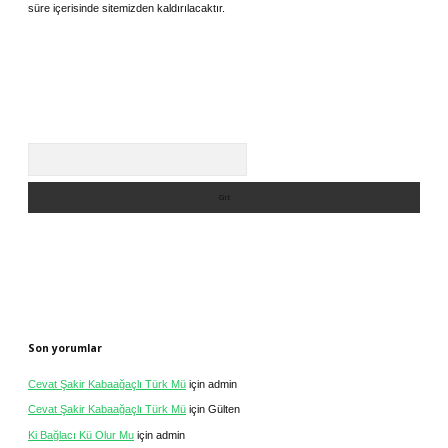
süre içerisinde sitemizden kaldırılacaktır.
Arama
Son yorumlar
Cevat Şakir Kabaağaçlı Türk Mü
için
admin
Cevat Şakir Kabaağaçlı Türk Mü
için
Gülten
Ki Bağlacı Kü Olur Mu
için
admin