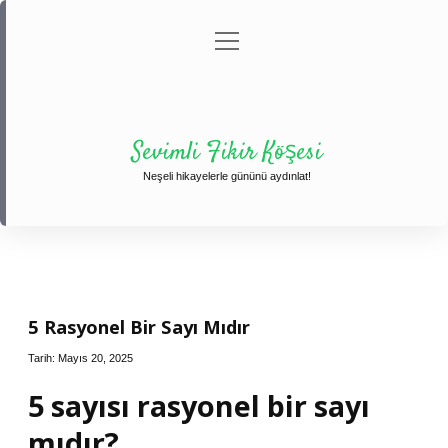
menüyü
Anasayfa
Gizlilik Politikası
Yasal Uyarı
aç
Hakkımızda
Sevimli Fikir Köşesi
Neşeli hikayelerle gününü aydınlat!
5 Rasyonel Bir Sayı Mıdır
Tarih: Mayıs 20, 2025
5 sayısı rasyonel bir sayı
mıdır?