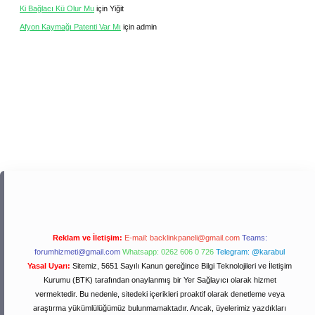
Ki Bağlacı Kü Olur Mu
için
Yiğit
Afyon Kaymağı Patenti Var Mı
için
admin
Reklam ve İletişim:
E-mail:
backlinkpaneli@gmail.com
Teams:
forumhizmeti@gmail.com
Whatsapp: 0262 606 0 726
Telegram: @karabul
Yasal Uyarı:
Sitemiz, 5651 Sayılı Kanun gereğince Bilgi Teknolojileri ve İletişim
Kurumu (BTK) tarafından onaylanmış bir Yer Sağlayıcı olarak hizmet
vermektedir. Bu nedenle, sitedeki içerikleri proaktif olarak denetleme veya
araştırma yükümlülüğümüz bulunmamaktadır. Ancak, üyelerimiz yazdıkları