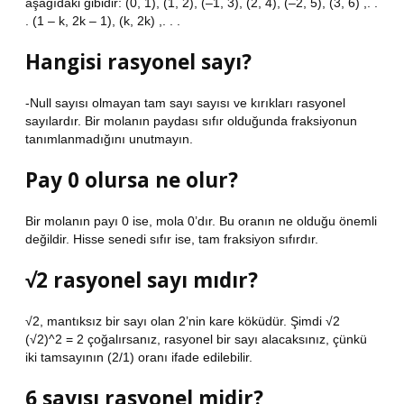
aşağıdaki gibidir: (0, 1), (1, 2), (–1, 3), (2, 4), (–2, 5), (3, 6) ,. .
. (1 – k, 2k – 1), (k, 2k) ,. . .
Hangisi rasyonel sayı?
-Null sayısı olmayan tam sayı sayısı ve kırıkları rasyonel
sayılardır. Bir molanın paydası sıfır olduğunda fraksiyonun
tanımlanmadığını unutmayın.
Pay 0 olursa ne olur?
Bir molanın payı 0 ise, mola 0’dır. Bu oranın ne olduğu önemli
değildir. Hisse senedi sıfır ise, tam fraksiyon sıfırdır.
√2 rasyonel sayı mıdır?
√2, mantıksız bir sayı olan 2’nin kare köküdür. Şimdi √2
(√2)^2 = 2 çoğalırsanız, rasyonel bir sayı alacaksınız, çünkü
iki tamsayının (2/1) oranı ifade edilebilir.
6 sayısı rasyonel midir?