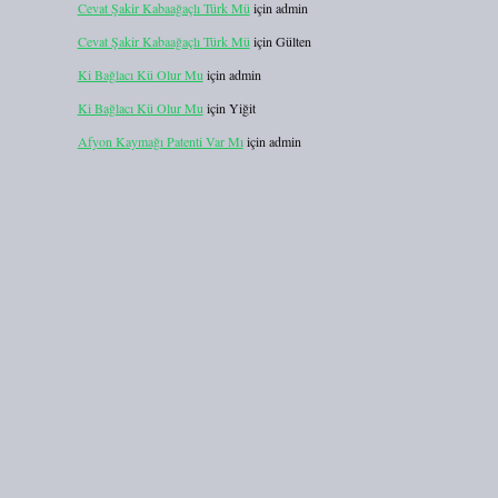
Cevat Şakir Kabaağaçlı Türk Mü
için
admin
Cevat Şakir Kabaağaçlı Türk Mü
için
Gülten
Ki Bağlacı Kü Olur Mu
için
admin
Ki Bağlacı Kü Olur Mu
için
Yiğit
Afyon Kaymağı Patenti Var Mı
için
admin