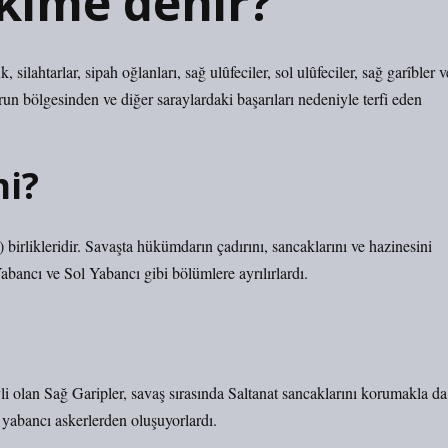
 kime denir?
 silahtarlar, sipah oğlanları, sağ ulûfeciler, sol ulûfeciler, sağ garîbler v
un bölgesinden ve diğer saraylardaki başarıları nedeniyle terfi eden
mi?
 birlikleridir. Savaşta hükümdarın çadırını, sancaklarını ve hazinesini
 Yabancı ve Sol Yabancı gibi bölümlere ayrılırlardı.
li olan Sağ Garipler, savaş sırasında Saltanat sancaklarını korumakla da
 yabancı askerlerden oluşuyorlardı.