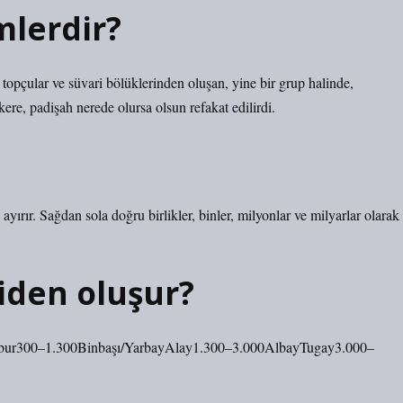
mlerdir?
 topçular ve süvari bölüklerinden oluşan, yine bir grup halinde,
kere, padişah nerede olursa olsun refakat edilirdi.
 ayırır. Sağdan sola doğru birlikler, binler, milyonlar ve milyarlar olarak
şiden oluşur?
Tabur300–1.300Binbaşı/YarbayAlay1.300–3.000AlbayTugay3.000–