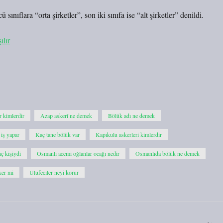
 sınıflara “orta şirketler”, son iki sınıfa ise “alt şirketler” denildi.
lır
r kimlerdir
Azap askerî ne demek
Bölük adı ne demek
 iş yapar
Kaç tane bölük var
Kapıkulu askerleri kimlerdir
ç kişiydi
Osmanlı acemi oğlanlar ocağı nedir
Osmanlıda bölük ne demek
sker mi
Ulufeciler neyi korur