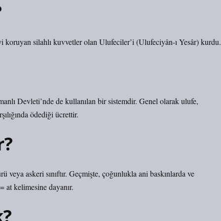
?
 koruyan silahlı kuvvetler olan Ulufeciler’i (Ulufeciyân-ı Yesâr) kurdu.
lı Devleti’nde de kullanılan bir sistemdir. Genel olarak ulufe,
şılığında ödediği ücrettir.
r?
 türü veya askeri sınıftır. Geçmişte, çoğunlukla ani baskınlarda ve
nılırdı. Kelimenin kökeni Farsça سوار suvâr = at kelimesine dayanır.
k?