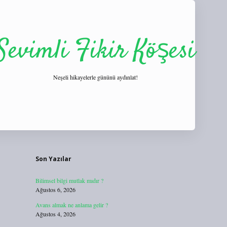
Sevimli Fikir Köşesi
Neşeli hikayelerle gününü aydınlat!
Sidebar
https://tulipbett.net/
Son Yazılar
Bilimsel bilgi mutlak mıdır ?
Ağustos 6, 2026
Avans almak ne anlama gelir ?
Ağustos 4, 2026