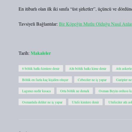
En itibarlı olan ilk iki sınıfa “üst şirketler”, üçüncü ve dördüncü
Tavsiyeli Bağlantılar:
Bir Köpeğin Mutlu Olduğu Nasıl Anlaşı
Makaleler
Tarih:
6 bölük halkı kimlere denir
Altı bölük halkı kime denir
Atlı askerle
Bölük en fazla kaç kişiden oluşur
Cebeciler ne iş yapar
Garipler ne
Lagımcı nedir kısaca
Orta bölük ne demek
Osman Beyin ordusu ka
Osmanlıda deliler ne iş yapar
Ulufe kimlere denir
Ulufeciler atlı a