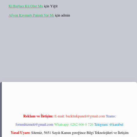
Ki Bağlacı Kü Olur Mu
için
Yiğit
Afyon Kaymağı Patenti Var Mı
için
admin
://tulipbett.net/
Reklam ve İletişim:
E-mail:
backlinkpaneli@gmail.com
Teams:
forumhizmeti@gmail.com
Whatsapp: 0262 606 0 726
Telegram: @karabul
Yasal Uyarı:
Sitemiz, 5651 Sayılı Kanun gereğince Bilgi Teknolojileri ve İletişim