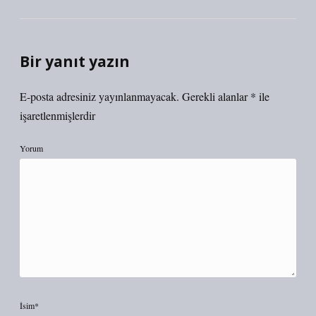
Bir yanıt yazın
E-posta adresiniz yayınlanmayacak.
Gerekli alanlar
*
ile
işaretlenmişlerdir
Yorum
İsim*