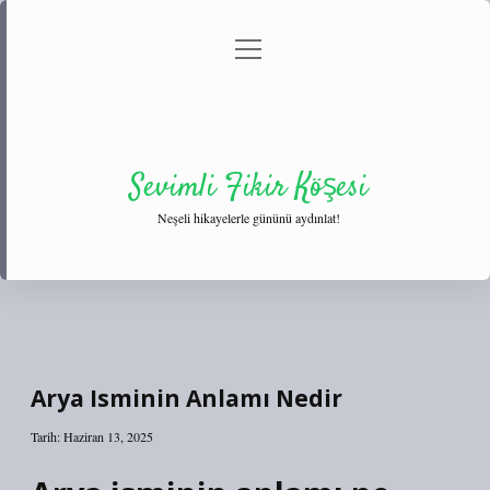
menüyü
Anasayfa
Gizlilik Politikası
Yasal Uyarı
aç
Hakkımızda
Sevimli Fikir Köşesi
Neşeli hikayelerle gününü aydınlat!
Arya Isminin Anlamı Nedir
Tarih: Haziran 13, 2025