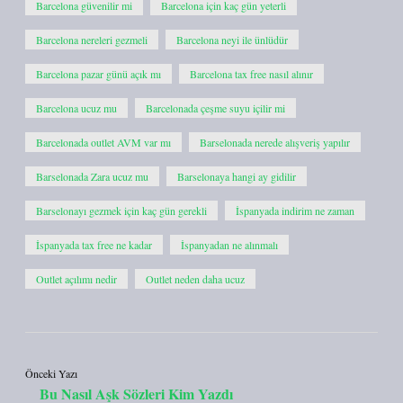
Barcelona güvenilir mi
Barcelona için kaç gün yeterli
Barcelona nereleri gezmeli
Barcelona neyi ile ünlüdür
Barcelona pazar günü açık mı
Barcelona tax free nasıl alınır
Barcelona ucuz mu
Barcelonada çeşme suyu içilir mi
Barcelonada outlet AVM var mı
Barselonada nerede alışveriş yapılır
Barselonada Zara ucuz mu
Barselonaya hangi ay gidilir
Barselonayı gezmek için kaç gün gerekli
İspanyada indirim ne zaman
İspanyada tax free ne kadar
İspanyadan ne alınmalı
Outlet açılımı nedir
Outlet neden daha ucuz
Önceki Yazı
Bu Nasıl Aşk Sözleri Kim Yazdı