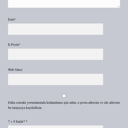
İsim*
E-Posta*
Web Sitesi
Daha sonraki yorumlarımda kullanılması için adım, e-posta adresim ve site adresim
bu tarayıcıya kaydedilsin.
7 + 8 kaçtır?
*