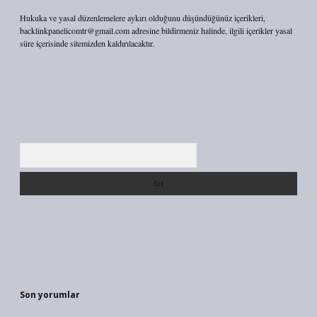
Hukuka ve yasal düzenlemelere aykırı olduğunu düşündüğünüz içerikleri,
backlinkpanelicomtr@gmail.com
adresine bildirmeniz halinde, ilgili içerikler yasal
süre içerisinde sitemizden kaldırılacaktır.
Arama
Son yorumlar