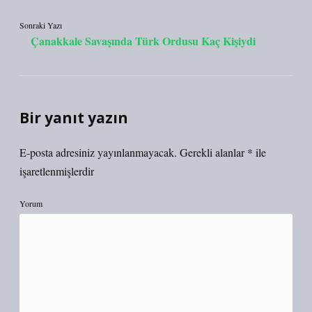
Sonraki Yazı
Çanakkale Savaşında Türk Ordusu Kaç Kişiydi
Bir yanıt yazın
E-posta adresiniz yayınlanmayacak.
Gerekli alanlar
*
ile
işaretlenmişlerdir
Yorum