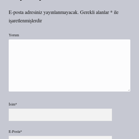
E-posta adresiniz yayınlanmayacak.
Gerekli alanlar
*
ile
işaretlenmişlerdir
Yorum
İsim*
E-Posta*