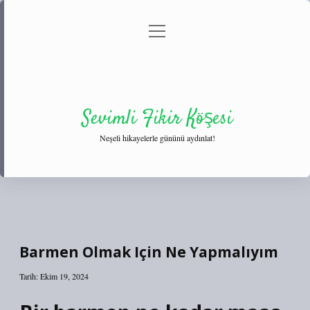
menüyü
Anasayfa
Gizlilik Politikası
Yasal Uyarı
aç
Hakkımızda
Sevimli Fikir Köşesi
Neşeli hikayelerle gününü aydınlat!
Barmen Olmak Için Ne Yapmalıyım
Tarih: Ekim 19, 2024