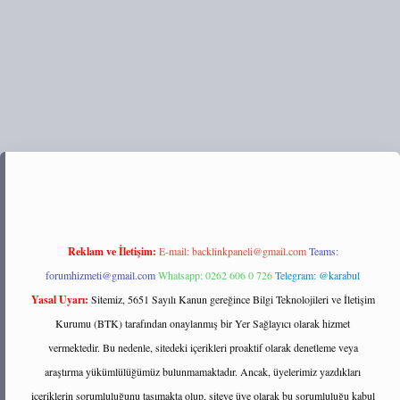
ps://tulipbett.net/
Reklam ve İletişim:
E-mail:
backlinkpaneli@gmail.com
Teams:
forumhizmeti@gmail.com
Whatsapp: 0262 606 0 726
Telegram: @karabul
Yasal Uyarı:
Sitemiz, 5651 Sayılı Kanun gereğince Bilgi Teknolojileri ve İletişim
Kurumu (BTK) tarafından onaylanmış bir Yer Sağlayıcı olarak hizmet
vermektedir. Bu nedenle, sitedeki içerikleri proaktif olarak denetleme veya
araştırma yükümlülüğümüz bulunmamaktadır. Ancak, üyelerimiz yazdıkları
içeriklerin sorumluluğunu taşımakta olup, siteye üye olarak bu sorumluluğu kabul