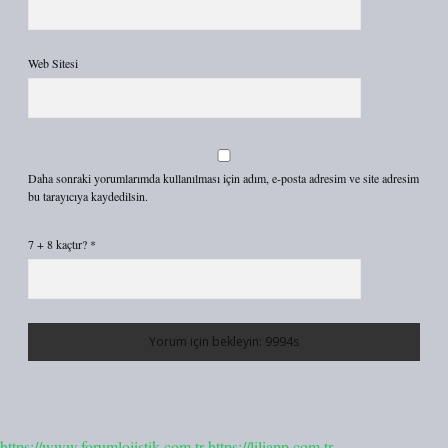
Web Sitesi
Daha sonraki yorumlarımda kullanılması için adım, e-posta adresim ve site adresim
bu tarayıcıya kaydedilsin.
7 + 8 kaçtır?
*
https://www.forumlojistik.com.tr
https://liliapp.com.tr