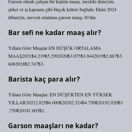
Garson olarak çalışan bir kişinin maaşı, mesleki deneyim,
şirket ve iş kapsamı gibi birçok kritere bağlıdır. Ekim 2024
itibarıyla, mevcut ortalama garson maaşı 30’dur.
Bar sefi ne kadar maaş alır?
Yıllara Göre Maaşlar EN DÜŞÜK ORTALAMA
MAAŞ2021₺4.239₺5.2992020₺3.075₺3.8442019₺2.887₺3.
6082018₺2.747₺3.
Barista kaç para alır?
Yıllara Göre Maaşlar: EN DÜŞÜKTEN EN YÜKSEK
YILLAR20212.825₺6.000₺20202.324₺4.750₺20192.020₺3
.750₺20181.603₺1.
Garson maaşları ne kadar?