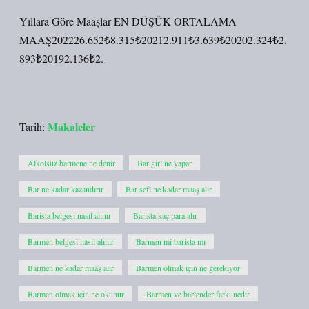
Yıllara Göre Maaşlar EN DÜŞÜK ORTALAMA
MAAŞ202226.652₺8.315₺20212.911₺3.639₺20202.324₺2.
893₺20192.136₺2.
Makaleler
Tarih:
Alkolsüz barmene ne denir
Bar girl ne yapar
Bar ne kadar kazandırır
Bar sefi ne kadar maaş alır
Barista belgesi nasıl alınır
Barista kaç para alır
Barmen belgesi nasıl alınır
Barmen mi barista mı
Barmen ne kadar maaş alır
Barmen olmak için ne gerekiyor
Barmen olmak için ne okunur
Barmen ve bartender farkı nedir