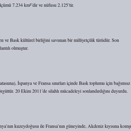
lçümü 7.234 km²’dir ve nüfusu 2.125’tir.
en ve Bask kültürel birliğini savunan bir milliyetçilik türüdür. Son
lantılı olmuştur.
suna), İspanya ve Fransa sınırları içinde Bask toplumu için bağımsız
 örgüttür. 20 Ekim 2011’de silahlı mücadeleyi sonlandırdığını duyurdu.
panya’nın kuzeydoğusu ile Fransa’nın güneyinde, Akdeniz kıyısına komş