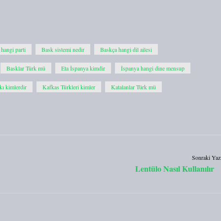
hangi parti
Bask sistemi nedir
Baskça hangi dil ailesi
Basklar Türk mü
Eta İspanya kimdir
İspanya hangi dine mensup
kı kimlerdir
Kafkas Türkleri kimler
Katalanlar Türk mü
Sonraki Yaz
Lentülo Nasıl Kullanılır