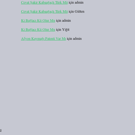
Cevat Şakir Kabaağaçlı Türk Mü
için
admin
Cevat Şakir Kabaağaçlı Türk Mü
için
Gülten
Ki Bağlacı Kü Olur Mu
için
admin
Ki Bağlacı Kü Olur Mu
için
Yiğit
Afyon Kaymağı Patenti Var Mı
için
admin
u