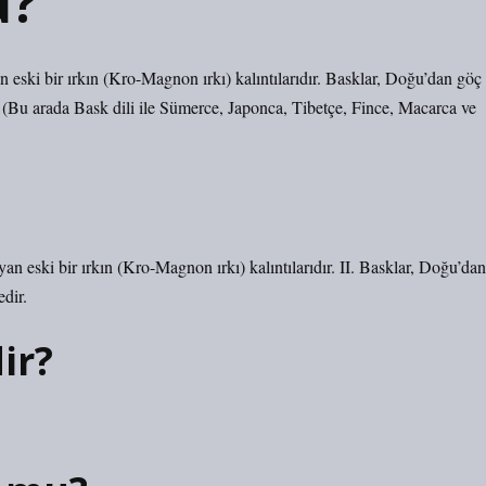
ü?
n eski bir ırkın (Kro-Magnon ırkı) kalıntılarıdır. Basklar, Doğu’dan göç
r. (Bu arada Bask dili ile Sümerce, Japonca, Tibetçe, Fince, Macarca ve
yan eski bir ırkın (Kro-Magnon ırkı) kalıntılarıdır. II. Basklar, Doğu’dan
edir.
ir?
.