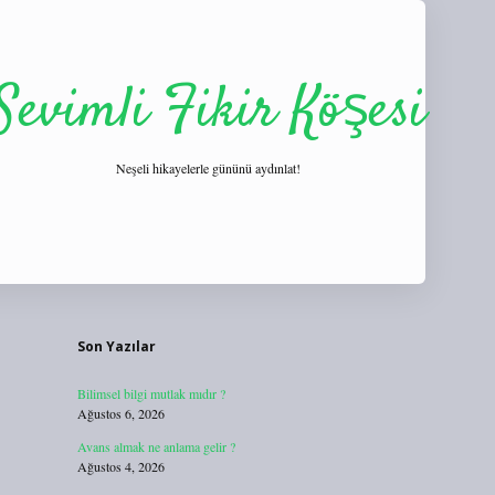
Sevimli Fikir Köşesi
Neşeli hikayelerle gününü aydınlat!
Sidebar
https://tulipbett.net/
Son Yazılar
Bilimsel bilgi mutlak mıdır ?
Ağustos 6, 2026
Avans almak ne anlama gelir ?
Ağustos 4, 2026