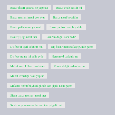
Basur dışarı çıkarsa ne yapmalı
Basur evde kesilir mi
Basur memesi nasıl yok olur
Basur nasıl boşaltılır
Basur patlarsa ne yapmalı
Basur pıhtısı nasıl boşaltılır
Basur şişliği nasıl iner
Basurun doğal ilacı nedir
Dış basur içeri sokulur mu
Dış basur memesi kaç günde geçer
Dış basura ne iyi gelir evde
Hemoroid patlatılır mı
Makat arası kılları nasıl alınır
Makat deliği neden kaşınır
Makat temizliği nasıl yapılır
Makatta nohut büyüklüğünde sert şişlik nasıl geçer
Şişen basur memesi nasıl iner
Sıcak suya oturmak hemoroide iyi gelir mi