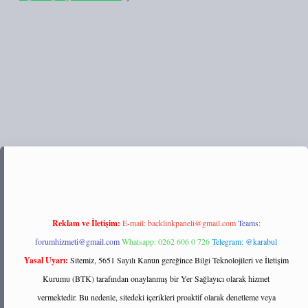
/tulipbett.net/
Reklam ve İletişim:
E-mail:
backlinkpaneli@gmail.com
Teams:
forumhizmeti@gmail.com
Whatsapp: 0262 606 0 726
Telegram: @karabul
Yasal Uyarı:
Sitemiz, 5651 Sayılı Kanun gereğince Bilgi Teknolojileri ve İletişim
Kurumu (BTK) tarafından onaylanmış bir Yer Sağlayıcı olarak hizmet
vermektedir. Bu nedenle, sitedeki içerikleri proaktif olarak denetleme veya