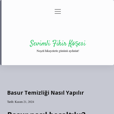
menüyü
Anasayfa
Gizlilik Politikası
Yasal Uyarı
aç
Hakkımızda
Sevimli Fikir Köşesi
Neşeli hikayelerle gününü aydınlat!
Basur Temizliği Nasıl Yapılır
Tarih: Kasım 21, 2024