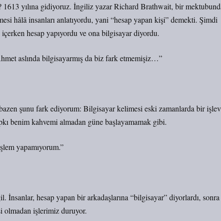
dı? 1613 yılına gidiyoruz. İngiliz yazar Richard Brathwait, bir mektubund
si hâlâ insanları anlatıyordu, yani “hesap yapan kişi” demekti. Şimdi
e içerken hesap yapıyordu ve ona bilgisayar diyordu.
hmet aslında bilgisayarmış da biz fark etmemişiz…”
bazen şunu fark ediyorum: Bilgisayar kelimesi eski zamanlarda bir işlev
Tıpkı benim kahvemi almadan güne başlayamamak gibi.
 işlem yapamıyorum.”
İnsanlar, hesap yapan bir arkadaşlarına “bilgisayar” diyorlardı, sonra
si olmadan işlerimiz duruyor.