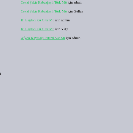
Cevat Şakir Kabaağaçlı Türk Mü
için
admin
Cevat Şakir Kabaağaçlı Türk Mü
için
Gülten
Ki Bağlacı Kü Olur Mu
için
admin
Ki Bağlacı Kü Olur Mu
için
Yiğit
Afyon Kaymağı Patenti Var Mı
için
admin
n