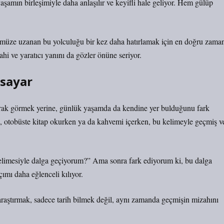
aşamın birleşimiyle daha anlaşılır ve keyifli hale geliyor. Hem gülüp
ümüze uzanan bu yolculuğu bir kez daha hatırlamak için en doğru zama
i ve yaratıcı yanını da gözler önüne seriyor.
isayar
olarak görmek yerine, günlük yaşamda da kendine yer bulduğunu fark
en, otobüste kitap okurken ya da kahvemi içerken, bu kelimeyle geçmiş v
elimesiyle dalga geçiyorum?” Ama sonra fark ediyorum ki, bu dalga
ımı daha eğlenceli kılıyor.
 araştırmak, sadece tarih bilmek değil, aynı zamanda geçmişin mizahını