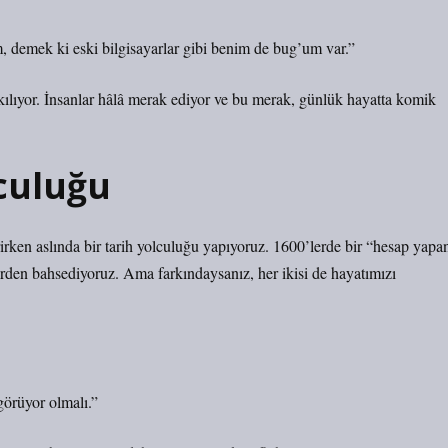
 demek ki eski bilgisayarlar gibi benim de bug’um var.”
i kılıyor. İnsanlar hâlâ merak ediyor ve bu merak, günlük hayatta komik
culuğu
rirken aslında bir tarih yolculuğu yapıyoruz. 1600’lerde bir “hesap yapa
den bahsediyoruz. Ama farkındaysanız, her ikisi de hayatımızı
görüyor olmalı.”