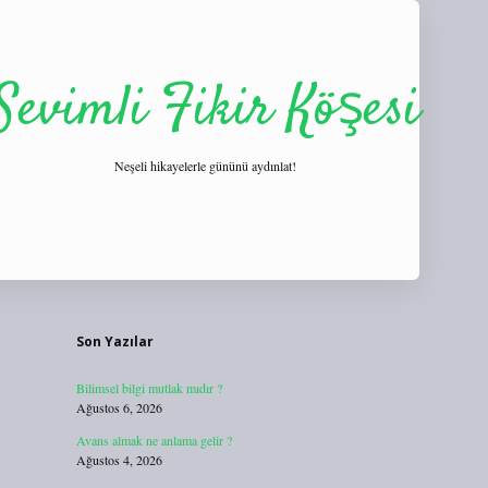
Sevimli Fikir Köşesi
Neşeli hikayelerle gününü aydınlat!
Sidebar
https://tulipbett.net/
Son Yazılar
Bilimsel bilgi mutlak mıdır ?
Ağustos 6, 2026
Avans almak ne anlama gelir ?
Ağustos 4, 2026