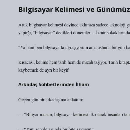
Bilgisayar Kelimesi ve Günümüz
Artık bilgisayar kelimesi deyince aklımıza sadece teknoloji ge
yaptığı, “bilgisayar” dedikleri dönemler… İzmir sokakların
“Ya hani ben bilgisayarla uğraşıyorum ama aslında bir gün ba
Kısacası, kelime hem tarih hem de mizah taşıyor. Tarih kitapl
kaybetmek de ayrı bir keyif.
Arkadaş Sohbetlerinden İlham
Geçen gün bir arkadaşıma anlattım:
— “Biliyor musun, bilgisayar kelimesi ilk olarak insanları ta
— “Yani sen de aslında bir bilgisayarsın.”