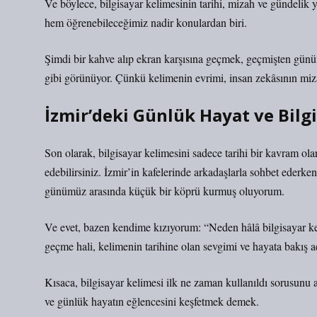
Ve böylece, bilgisayar kelimesinin tarihi, mizah ve gündelik y
hem öğrenebileceğimiz nadir konulardan biri.
Şimdi bir kahve alıp ekran karşısına geçmek, geçmişten gün
gibi görünüyor. Çünkü kelimenin evrimi, insan zekâsının mizah
İzmir’deki Günlük Hayat ve Bilg
Son olarak, bilgisayar kelimesini sadece tarihi bir kavram 
edebilirsiniz. İzmir’in kafelerinde arkadaşlarla sohbet ederk
günümüz arasında küçük bir köprü kurmuş oluyorum.
Ve evet, bazen kendime kızıyorum: “Neden hâlâ bilgisayar k
geçme hali, kelimenin tarihine olan sevgimi ve hayata bakış aç
Kısaca, bilgisayar kelimesi ilk ne zaman kullanıldı sorusunu
ve günlük hayatın eğlencesini keşfetmek demek.