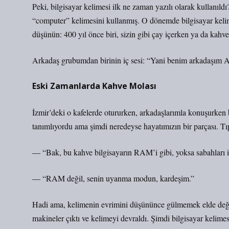
Peki, bilgisayar kelimesi ilk ne zaman yazılı olarak kullanıl
“computer” kelimesini kullanmış. O dönemde bilgisayar kelime
düşünün: 400 yıl önce biri, sizin gibi çay içerken ya da kahv
Arkadaş grubumdan birinin iç sesi: “Yani benim arkadaşım A
Eski Zamanlarda Kahve Molası
İzmir’deki o kafelerde otururken, arkadaşlarımla konuşurken 
tanımlıyordu ama şimdi neredeyse hayatımızın bir parçası. 
— “Bak, bu kahve bilgisayarın RAM’i gibi, yoksa sabahları
— “RAM değil, senin uyanma modun, kardeşim.”
Hadi ama, kelimenin evrimini düşününce gülmemek elde değil. 
makineler çıktı ve kelimeyi devraldı. Şimdi bilgisayar kelime