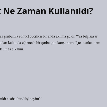
lk Ne Zaman Kullanıldı?
daş grubumla sohbet ederken bir anda aklıma geldi: “Ya bilgisayar
arı kafamda eğlenceli bir çorba gibi karıştırırım. İşte o anlar, hem
lculuğa çıkalım.
ıldı acaba, bir düşüneyim?”