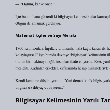
— “Oğlum, kahve önce!”
İşte bu an, bana gösterdi ki bilgisayar kelimesi kadar karmaşık
ettiğini de anlamak gerekiyor.
Matematikçiler ve Sayı Merakı
1700’lerin sonları, İngiltere… İnsanlar hâlâ kağıt-kalem ile h
kolaylaştırsa?” İşte burada devreye ‘bilgisayar’ kelimesinin ilk
oturan bir makinayı değil, insanları ifade ediyordu. Evet, yanl
meslekti. Kadınlar, erkekler, kafalarında hesap makineleriyle
Kendi kendime düşünüyorum: “Yani demek ki ilk bilgisayarlar
bilgisayara ihtiyaç duyuyorum.”
Bilgisayar Kelimesinin Yazılı Tar