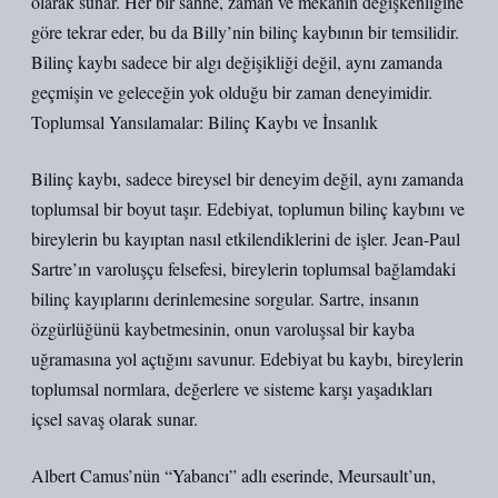
olarak sunar. Her bir sahne, zaman ve mekânın değişkenliğine
göre tekrar eder, bu da Billy’nin bilinç kaybının bir temsilidir.
Bilinç kaybı sadece bir algı değişikliği değil, aynı zamanda
geçmişin ve geleceğin yok olduğu bir zaman deneyimidir.
Toplumsal Yansılamalar: Bilinç Kaybı ve İnsanlık
Bilinç kaybı, sadece bireysel bir deneyim değil, aynı zamanda
toplumsal bir boyut taşır. Edebiyat, toplumun bilinç kaybını ve
bireylerin bu kayıptan nasıl etkilendiklerini de işler. Jean-Paul
Sartre’ın varoluşçu felsefesi, bireylerin toplumsal bağlamdaki
bilinç kayıplarını derinlemesine sorgular. Sartre, insanın
özgürlüğünü kaybetmesinin, onun varoluşsal bir kayba
uğramasına yol açtığını savunur. Edebiyat bu kaybı, bireylerin
toplumsal normlara, değerlere ve sisteme karşı yaşadıkları
içsel savaş olarak sunar.
Albert Camus’nün “Yabancı” adlı eserinde, Meursault’un,