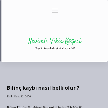
menüyü
Anasayfa
Gizlilik Politikası
Yasal Uyarı
aç
Hakkımızda
Sevimli Fikir Köşesi
Neşeli hikayelerle gününü aydınlat!
Bilinç kaybı nasıl belli olur ?
Tarih: Ocak 12, 2026
Bilinç Kaybı: Edebiyat Perspektifinden Bir Keşif