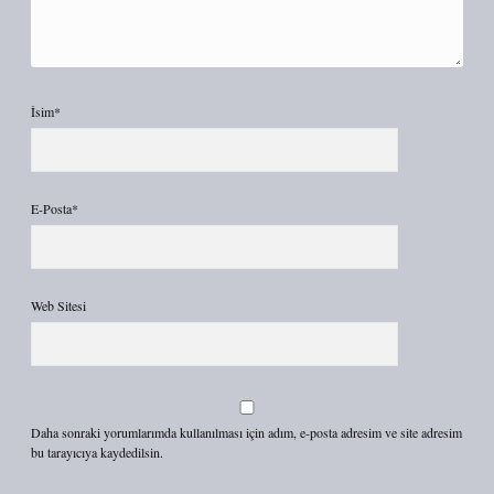
İsim*
E-Posta*
Web Sitesi
Daha sonraki yorumlarımda kullanılması için adım, e-posta adresim ve site adresim
bu tarayıcıya kaydedilsin.