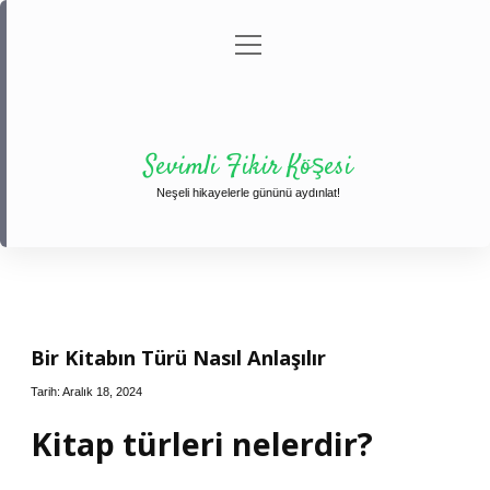
menüyü
Anasayfa
Gizlilik Politikası
Yasal Uyarı
aç
Hakkımızda
Sevimli Fikir Köşesi
Neşeli hikayelerle gününü aydınlat!
Bir Kitabın Türü Nasıl Anlaşılır
Tarih: Aralık 18, 2024
Kitap türleri nelerdir?