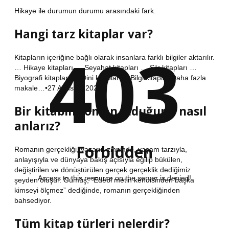
Hikaye ile durumun durumu arasındaki fark.
Hangi tarz kitaplar var?
403
Kitapların içeriğine bağlı olarak insanlara farklı bilgiler aktarılır.
… Hikaye kitapları … Seyahat kitapları … Şiir kitapları …
Biyografi kitapları … Dini kitaplar … Bilgi kitaplarıDaha fazla
makale…•27 Ağustos 2020
Bir kitabın roman olduğunu nasıl
anlarız?
Forbidden
Romanın gerçekliği, yazarın zihninde, yaşam tarzıyla,
anlayışıyla ve dünyaya bakış açısıyla eğilip bükülen,
değiştirilen ve dönüştürülen gerçek gerçeklik dediğimiz
Access to this resource on the server is denied!
şeyden oluşur. Gümüş, “Edebi metin kendisinden başka
kimseyi ölçmez” dediğinde, romanın gerçekliğinden
bahsediyor.
Tüm kitap türleri nelerdir?