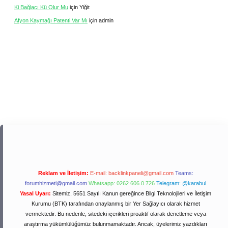
Ki Bağlacı Kü Olur Mu
için
Yiğit
Afyon Kaymağı Patenti Var Mı
için
admin
Reklam ve İletişim:
E-mail:
backlinkpaneli@gmail.com
Teams:
forumhizmeti@gmail.com
Whatsapp: 0262 606 0 726
Telegram: @karabul
Yasal Uyarı:
Sitemiz, 5651 Sayılı Kanun gereğince Bilgi Teknolojileri ve İletişim
Kurumu (BTK) tarafından onaylanmış bir Yer Sağlayıcı olarak hizmet
vermektedir. Bu nedenle, sitedeki içerikleri proaktif olarak denetleme veya
araştırma yükümlülüğümüz bulunmamaktadır. Ancak, üyelerimiz yazdıkları