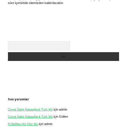
süre içerisinde sitemizden kaldırılacaktır.
Arama
Son yorumlar
Cevat Şakir Kabaağaçlı Türk Mü
için
admin
Cevat Şakir Kabaağaçlı Türk Mü
için
Gülten
Ki Bağlacı Kü Olur Mu
için
admin