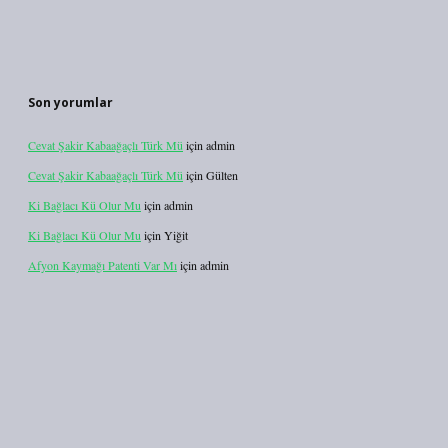
Son yorumlar
Cevat Şakir Kabaağaçlı Türk Mü
için
admin
Cevat Şakir Kabaağaçlı Türk Mü
için
Gülten
Ki Bağlacı Kü Olur Mu
için
admin
Ki Bağlacı Kü Olur Mu
için
Yiğit
Afyon Kaymağı Patenti Var Mı
için
admin