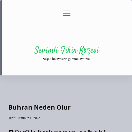
menüyü
Anasayfa
Gizlilik Politikası
Yasal Uyarı
aç
Hakkımızda
Sevimli Fikir Köşesi
Neşeli hikayelerle gününü aydınlat!
Buhran Neden Olur
Tarih: Temmuz 1, 2025