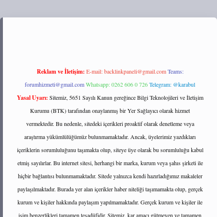
://tulipbett.net/
Reklam ve İletişim:
E-mail:
backlinkpaneli@gmail.com
Teams:
forumhizmeti@gmail.com
Whatsapp: 0262 606 0 726
Telegram: @karabul
Yasal Uyarı:
Sitemiz, 5651 Sayılı Kanun gereğince Bilgi Teknolojileri ve İletişim
Kurumu (BTK) tarafından onaylanmış bir Yer Sağlayıcı olarak hizmet
vermektedir. Bu nedenle, sitedeki içerikleri proaktif olarak denetleme veya
araştırma yükümlülüğümüz bulunmamaktadır. Ancak, üyelerimiz yazdıkları
içeriklerin sorumluluğunu taşımakta olup, siteye üye olarak bu sorumluluğu kabul
etmiş sayılırlar. Bu internet sitesi, herhangi bir marka, kurum veya şahıs şirketi ile
hiçbir bağlantısı bulunmamaktadır. Sitede yalnızca kendi hazırladığımız makaleler
paylaşılmaktadır. Burada yer alan içerikler haber niteliği taşımamakta olup, gerçek
kurum ve kişiler hakkında paylaşım yapılmamaktadır. Gerçek kurum ve kişiler ile
isim benzerlikleri tamamen tesadüfidir. Sitemiz, kar amacı gütmeyen ve tamamen