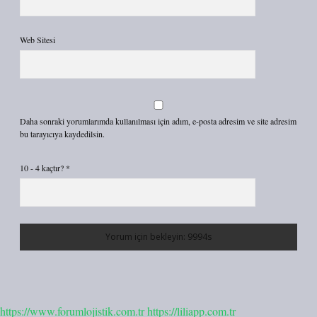
Web Sitesi
Daha sonraki yorumlarımda kullanılması için adım, e-posta adresim ve site adresim
bu tarayıcıya kaydedilsin.
10 - 4 kaçtır?
*
https://www.forumlojistik.com.tr
https://liliapp.com.tr