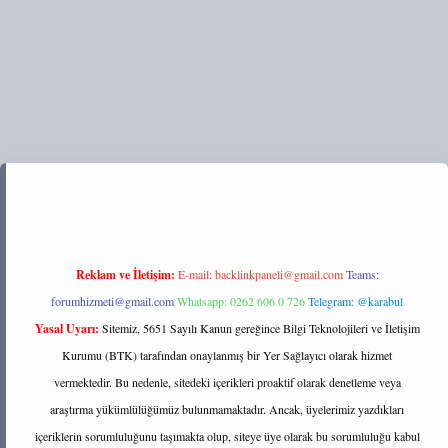
ps://tulipbett.net/
Reklam ve İletişim:
E-mail:
backlinkpaneli@gmail.com
Teams:
forumhizmeti@gmail.com
Whatsapp: 0262 606 0 726
Telegram: @karabul
Yasal Uyarı:
Sitemiz, 5651 Sayılı Kanun gereğince Bilgi Teknolojileri ve İletişim
Kurumu (BTK) tarafından onaylanmış bir Yer Sağlayıcı olarak hizmet
vermektedir. Bu nedenle, sitedeki içerikleri proaktif olarak denetleme veya
araştırma yükümlülüğümüz bulunmamaktadır. Ancak, üyelerimiz yazdıkları
içeriklerin sorumluluğunu taşımakta olup, siteye üye olarak bu sorumluluğu kabul