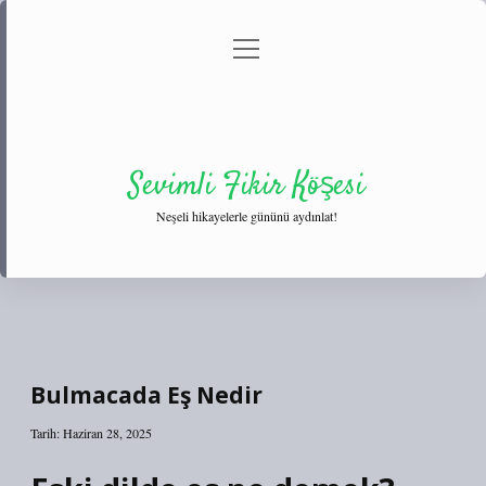
menüyü
Anasayfa
Gizlilik Politikası
Yasal Uyarı
aç
Hakkımızda
Sevimli Fikir Köşesi
Neşeli hikayelerle gününü aydınlat!
Bulmacada Eş Nedir
Tarih: Haziran 28, 2025