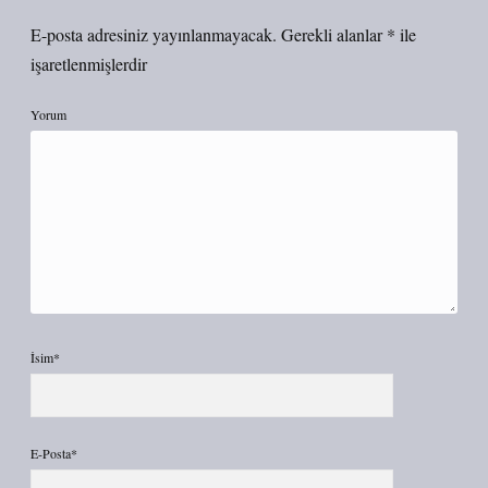
E-posta adresiniz yayınlanmayacak.
Gerekli alanlar
*
ile
işaretlenmişlerdir
Yorum
İsim*
E-Posta*