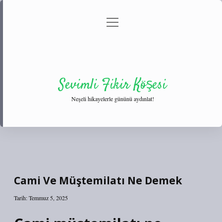
menüyü
Anasayfa
Gizlilik Politikası
Yasal Uyarı
aç
Hakkımızda
Sevimli Fikir Köşesi
Neşeli hikayelerle gününü aydınlat!
Cami Ve Müştemilatı Ne Demek
Tarih: Temmuz 5, 2025