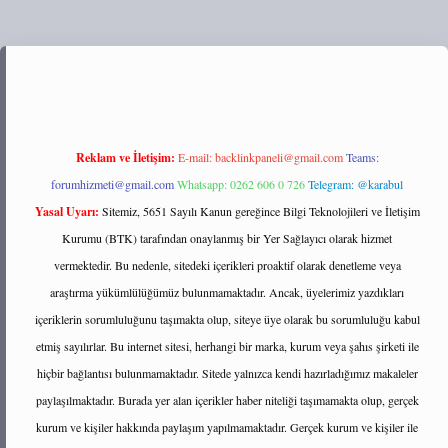
://tulipbett.net/
Reklam ve İletişim:
E-mail:
backlinkpaneli@gmail.com
Teams:
forumhizmeti@gmail.com
Whatsapp: 0262 606 0 726
Telegram: @karabul
Yasal Uyarı:
Sitemiz, 5651 Sayılı Kanun gereğince Bilgi Teknolojileri ve İletişim
Kurumu (BTK) tarafından onaylanmış bir Yer Sağlayıcı olarak hizmet
vermektedir. Bu nedenle, sitedeki içerikleri proaktif olarak denetleme veya
araştırma yükümlülüğümüz bulunmamaktadır. Ancak, üyelerimiz yazdıkları
içeriklerin sorumluluğunu taşımakta olup, siteye üye olarak bu sorumluluğu kabul
etmiş sayılırlar. Bu internet sitesi, herhangi bir marka, kurum veya şahıs şirketi ile
hiçbir bağlantısı bulunmamaktadır. Sitede yalnızca kendi hazırladığımız makaleler
paylaşılmaktadır. Burada yer alan içerikler haber niteliği taşımamakta olup, gerçek
kurum ve kişiler hakkında paylaşım yapılmamaktadır. Gerçek kurum ve kişiler ile