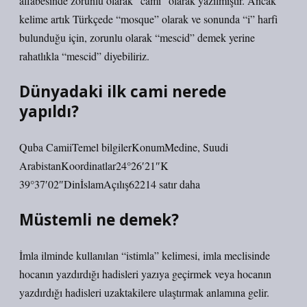
alfabesinde zorunlu olarak “cami” olarak yazılmıştır. Ancak
kelime artık Türkçede “mosque” olarak ve sonunda “i” harfi
bulunduğu için, zorunlu olarak “mescid” demek yerine
rahatlıkla “mescid” diyebiliriz.
Dünyadaki ilk cami nerede
yapıldı?
Quba CamiiTemel bilgilerKonumMedine, Suudi
ArabistanKoordinatlar24°26′21″K
39°37′02″DinİslamAçılış62214 satır daha
Müstemli ne demek?
İmla ilminde kullanılan “istimla” kelimesi, imla meclisinde
hocanın yazdırdığı hadisleri yazıya geçirmek veya hocanın
yazdırdığı hadisleri uzaktakilere ulaştırmak anlamına gelir.