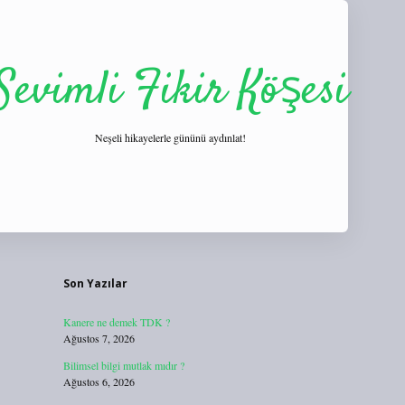
Sevimli Fikir Köşesi
Neşeli hikayelerle gününü aydınlat!
Sidebar
https://tulipbett.net/
Son Yazılar
Kanere ne demek TDK ?
Ağustos 7, 2026
Bilimsel bilgi mutlak mıdır ?
Ağustos 6, 2026