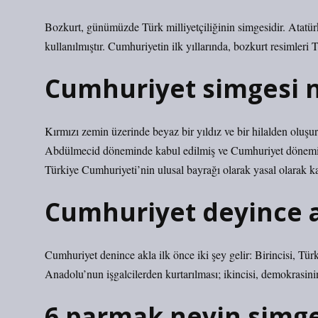
Bozkurt, günümüzde Türk milliyetçiliğinin simgesidir. Atatürk
kullanılmıştır. Cumhuriyetin ilk yıllarında, bozkurt resimleri T
Cumhuriyet simgesi n
Kırmızı zemin üzerinde beyaz bir yıldız ve bir hilalden oluşu
Abdülmecid döneminde kabul edilmiş ve Cumhuriyet dönemin
Türkiye Cumhuriyeti’nin ulusal bayrağı olarak yasal olarak ka
Cumhuriyet deyince a
Cumhuriyet denince akla ilk önce iki şey gelir: Birincisi, Tür
Anadolu’nun işgalcilerden kurtarılması; ikincisi, demokrasini
6 parmak neyin simge