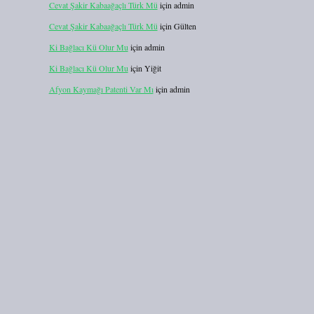
Cevat Şakir Kabaağaçlı Türk Mü
için
admin
Cevat Şakir Kabaağaçlı Türk Mü
için
Gülten
Ki Bağlacı Kü Olur Mu
için
admin
Ki Bağlacı Kü Olur Mu
için
Yiğit
Afyon Kaymağı Patenti Var Mı
için
admin