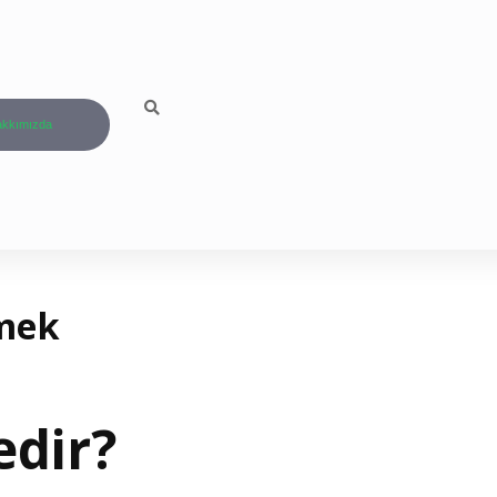
kkımızda
emek
edir?