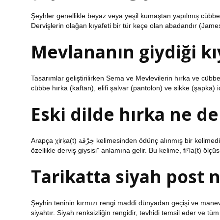
Şeyhler genellikle beyaz veya yeşil kumaştan yapılmış cübbele
Dervişlerin olağan kıyafeti bir tür keçe olan abadandır (Jame
Mevlananın giydiği kı
Tasarımlar geliştirilirken Sema ve Mevlevilerin hırka ve cübbel
cübbe hırka (kaftan), elifi şalvar (pantolon) ve sikke (şapka) iç
Eski dilde hırka ne 
Arapça χirḳa(t) خِرْقة kelimesinden ödünç alınmış bir kelimedir, bu kelime χrḳ kökünden gelir ve “baş ve kol delikleri olan bir giysi,
Tarikatta siyah post
Şeyhin teninin kırmızı rengi maddi dünyadan geçişi ve manevi
siyahtır. Siyah renksizliğin rengidir, tevhidi temsil eder ve tüm