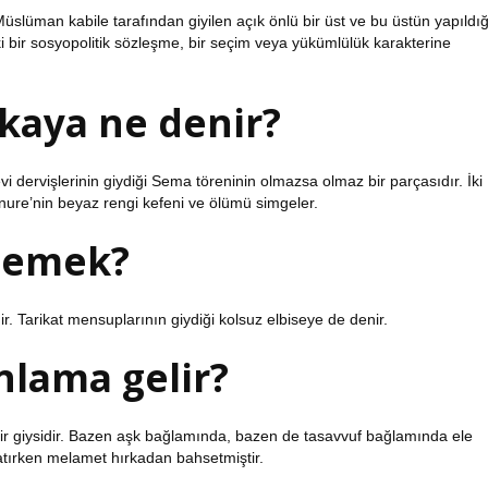
 Müslüman kabile tarafından giyilen açık önlü bir üst ve bu üstün yapıldığ
i bir sosyopolitik sözleşme, bir seçim veya yükümlülük karakterine
rkaya ne denir?
evi dervişlerinin giydiği Sema töreninin olmazsa olmaz bir parçasıdır. İki
re’nin beyaz rengi kefeni ve ölümü simgeler.
 demek?
ir. Tarikat mensuplarının giydiği kolsuz elbiseye de denir.
nlama gelir?
i bir giysidir. Bazen aşk bağlamında, bazen de tasavvuf bağlamında ele
latırken melamet hırkadan bahsetmiştir.