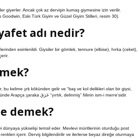
r giyerler. Ancak çok az dervişin kumaş giymesine izin verilir.
s Goodwin, Eski Türk Giyim ve Güzel Giyim Stilleri, resim 30).
yafet adı nedir?
erinden esinlenildi. Giysiler bir gömlek, tennure (elbise), hırka (ceket),
erir.
demek?
özellikle derviş giysisi” anlamına gelir. Bu kelime, fiˁla(t) ölçüsünde Arapça χaraḳa خَرَقَ “yırtık, delinmiş” fiilinin ism-i merre’sidir.
 ne demek?
 dünyaya yükselişi temsil eder. Mevlevi müritlerinin oturduğu post
 renkleri içerir. Derviş bilgilendirilir ve ilerlerse beyaz direğe oturmaya