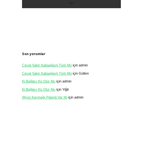
Son yorumlar
Cevat Şakir Kabaağaçlı Türk Mü
için
admin
Cevat Şakir Kabaağaçlı Türk Mü
için
Gülten
Ki Bağlacı Kü Olur Mu
için
admin
Ki Bağlacı Kü Olur Mu
için
Yiğit
Afyon Kaymağı Patenti Var Mı
için
admin