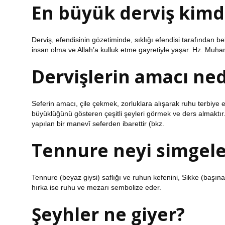
En büyük derviş kimd
Derviş, efendisinin gözetiminde, sıklığı efendisi tarafından b
insan olma ve Allah’a kulluk etme gayretiyle yaşar. Hz. Muha
Dervişlerin amacı ned
Seferin amacı, çile çekmek, zorluklara alışarak ruhu terbiye e
büyüklüğünü gösteren çeşitli şeyleri görmek ve ders almaktır
yapılan bir manevî seferden ibarettir (bkz.
Tennure neyi simgele
Tennure (beyaz giysi) saflığı ve ruhun kefenini, Sikke (başına
hırka ise ruhu ve mezarı sembolize eder.
Şeyhler ne giyer?