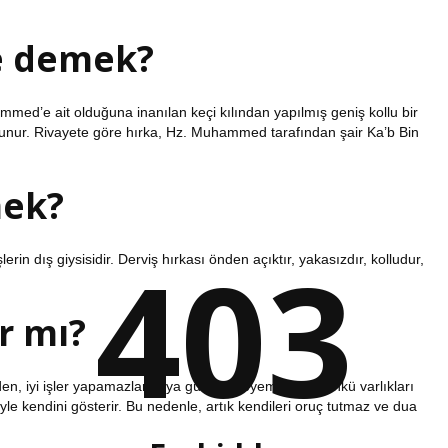
e demek?
ed’e ait olduğuna inanılan keçi kılından yapılmış geniş kollu bir
lunur. Rivayete göre hırka, Hz. Muhammed tarafından şair Ka’b Bin
mek?
403
n dış giysisidir. Derviş hırkası önden açıktır, yakasızdır, kolludur,
r mı?
nden, iyi işler yapamazlar veya günah işleyemezler. Çünkü varlıkları
yle kendini gösterir. Bu nedenle, artık kendileri oruç tutmaz ve dua