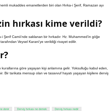
önemli mukaddes emanetlerden biri olan Hırka-i Şerif, Ramazan ayı
n hırkası kime verildi?
a-i Şerif Camii’nde saklanan bir hırkadır. Hz. Muhammed’in göğe
arafından Veysel Karani’ye verildiği rivayet edilir.
r?
tın kurallarına göre yaşayan kişi anlamına gelir. Yoksulluğu kabul eden,
r. Bir tarikata mensup olan ve tasavvuf hayatı yaşayan kişilere derviş
me denir
Derviş hırkası ne demek
Derviş hırkası nedir