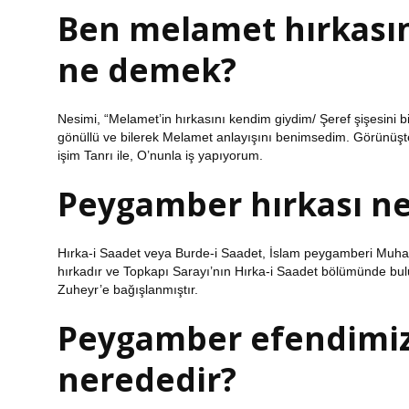
Ben melamet hırkası
ne demek?
Nesimi, “Melamet’in hırkasını kendim giydim/ Şeref şişesini 
gönüllü ve bilerek Melamet anlayışını benimsedim. Görünüşte i
işim Tanrı ile, O’nunla iş yapıyorum.
Peygamber hırkası n
Hırka-i Saadet veya Burde-i Saadet, İslam peygamberi Muhamm
hırkadır ve Topkapı Sarayı’nın Hırka-i Saadet bölümünde bu
Zuheyr’e ​​bağışlanmıştır.
Peygamber efendimiz
nerededir?