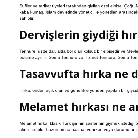
Sufiler ve tarikat üyeleri tarafından giyilen özel elbise. Çoğu
kaba kumaş. İslam devletinde yönetici ile yönetilen arasındak
sahiptir.
Dervişlerin giydiği hı
Tennure, üstte dar, altta bol olan kolsuz bir elbisedir ve Mevl
bölüme ayrılır: Sema Tennure ve Hizmet Tennure. Sema Tennu
Tasavvufta hırka ne
Hırka, önden açık olan ve genellikle yünden yapılan bir giysid
Melamet hırkası ne a
Melamet hırka, klasik Türk şiirinin şairlerinin giymek istediğ
alınır. Edipler bazen birine nasihat verirken veya durumu an