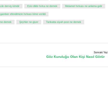
yük derviş kimdir
Eski dilde hırka ne demek
Melamet hırkası ne anlama gelir
gamber efendimizin hırkası kime verildi
 ne demek
Şeyhler ne giyer
Tarikatta siyah post ne demek
Sonraki Yaz
Göz Kuruluğu Olan Kişi Nasıl Görür