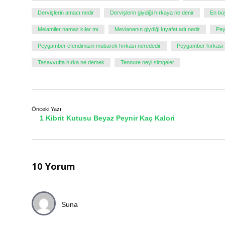
Dervişlerin amacı nedir
Dervişlerin giydiği hırkaya ne denir
En bü
Melamiler namaz kılar mı
Mevlananın giydiği kıyafet adı nedir
Pey
Peygamber efendimizin mübarek hırkası nerededir
Peygamber hırkası
Tasavvufta hırka ne demek
Tennure neyi simgeler
Önceki Yazı
1 Kibrit Kutusu Beyaz Peynir Kaç Kalori
10 Yorum
Suna