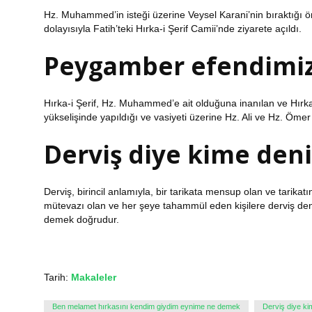
Hz. Muhammed’in isteği üzerine Veysel Karani’nin bıraktığı 
dolayısıyla Fatih’teki Hırka-i Şerif Camii’nde ziyarete açıldı.
Peygamber efendimizi
Hırka-i Şerif, Hz. Muhammed’e ait olduğuna inanılan ve Hırk
yükselişinde yapıldığı ve vasiyeti üzerine Hz. Ali ve Hz. Ömer t
Derviş diye kime deni
Derviş, birincil anlamıyla, bir tarikata mensup olan ve tarika
mütevazı olan ve her şeye tahammül eden kişilere derviş deni
demek doğrudur.
Tarih:
Makaleler
Ben melamet hırkasını kendim giydim eynime ne demek
Derviş diye ki