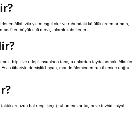
ir?
elirlenen Allah zikriyle meşgul olur ve ruhundaki kötülüklerden arınma,
mmed’i en büyük sufi dervişi olarak kabul eder.
ir?
tmek, bilgili ve edepli insanlarla tanışıp onlardan faydalanmak, Allah’ın
. Esas itibariyle dervişlik hayatı, madde âleminden ruh âlemine doğru
r?
 taktıkları uzun bal rengi keçe) ruhun mezar taşını ve tevhidi, siyah