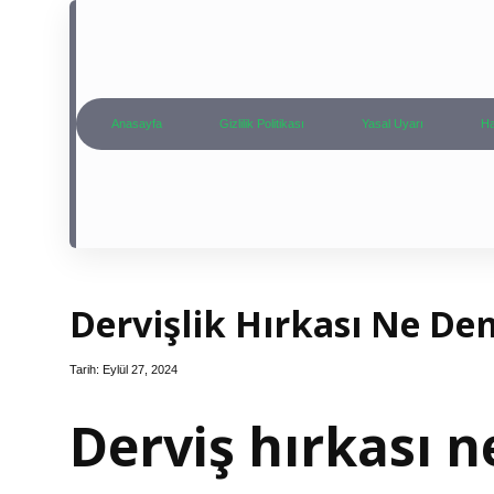
Anasayfa
Gizlilik Politikası
Yasal Uyarı
Ha
Dervişlik Hırkası Ne D
Tarih: Eylül 27, 2024
Derviş hırkası n