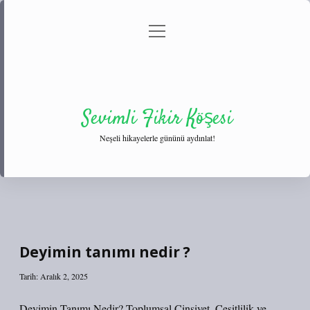
menüyü
Anasayfa
Gizlilik Politikası
Yasal Uyarı
aç
Hakkımızda
Sevimli Fikir Köşesi
Neşeli hikayelerle gününü aydınlat!
Deyimin tanımı nedir ?
Tarih: Aralık 2, 2025
Deyimin Tanımı Nedir? Toplumsal Cinsiyet, Çeşitlilik ve