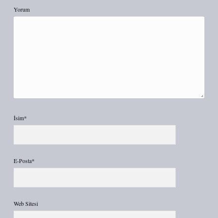
Yorum
İsim*
E-Posta*
Web Sitesi