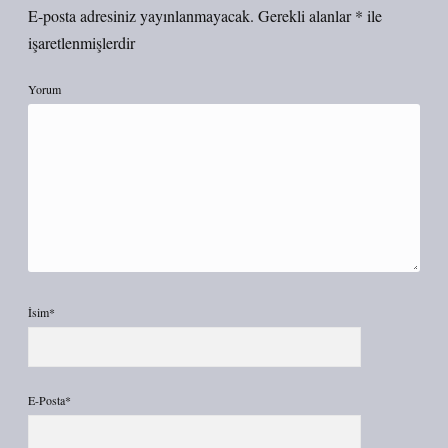
E-posta adresiniz yayınlanmayacak.
Gerekli alanlar
*
ile
işaretlenmişlerdir
Yorum
İsim*
E-Posta*