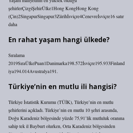
Yaşam maliyetinin en yüksek olduğu
şehirlerÇizgiŞehirÜlke1Hong KongHong Kong
(Çin)2SingapurSingapur3Zürihİsviçre4Cenevreİsviçre16 satır
daha
En rahat yaşam hangi ülkede?
Sıralama
2019SıraÜlkePuan1Danimarka198.572İsviçre195.933Finland
iya194.014Avustralya191.
Türkiye’nin en mutlu ili hangisi?
Türkiye İstatistik Kurumu (TÜİK), Türkiye’nin en mutlu
şehirlerini açıkladı. Türkiye’nin en mutlu 10 şehri arasında,
Doğu Karadeniz bölgesinde yüzde 75,91’lik mutluluk oranına
sahip tek il Bayburt olurken, Orta Karadeniz bölgesinden