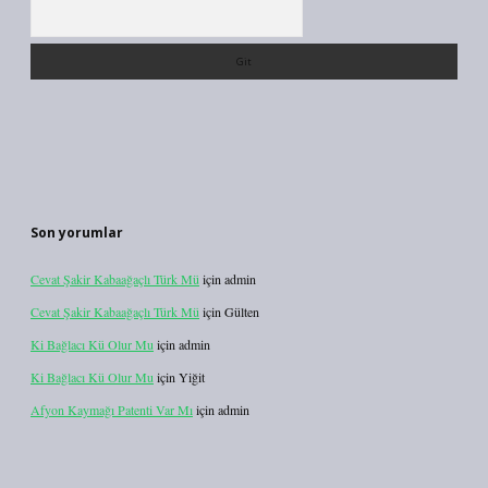
Arama
Son yorumlar
Cevat Şakir Kabaağaçlı Türk Mü
için
admin
Cevat Şakir Kabaağaçlı Türk Mü
için
Gülten
Ki Bağlacı Kü Olur Mu
için
admin
Ki Bağlacı Kü Olur Mu
için
Yiğit
Afyon Kaymağı Patenti Var Mı
için
admin