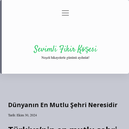
menüyü
Anasayfa
Gizlilik Politikası
Yasal Uyarı
aç
Hakkımızda
Sevimli Fikir Köşesi
Neşeli hikayelerle gününü aydınlat!
Dünyanın En Mutlu Şehri Neresidir
Tarih: Ekim 30, 2024