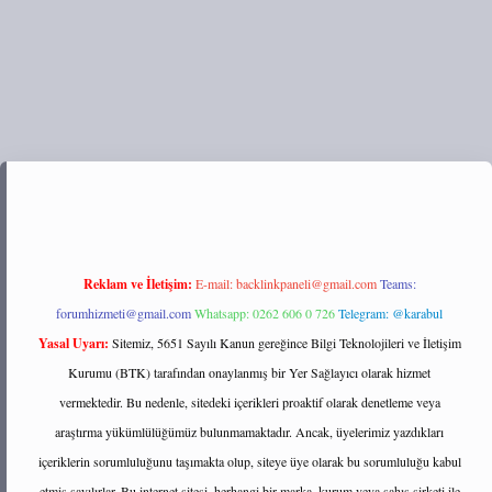
/
Reklam ve İletişim:
E-mail:
backlinkpaneli@gmail.com
Teams:
forumhizmeti@gmail.com
Whatsapp: 0262 606 0 726
Telegram: @karabul
Yasal Uyarı:
Sitemiz, 5651 Sayılı Kanun gereğince Bilgi Teknolojileri ve İletişim
Kurumu (BTK) tarafından onaylanmış bir Yer Sağlayıcı olarak hizmet
vermektedir. Bu nedenle, sitedeki içerikleri proaktif olarak denetleme veya
araştırma yükümlülüğümüz bulunmamaktadır. Ancak, üyelerimiz yazdıkları
içeriklerin sorumluluğunu taşımakta olup, siteye üye olarak bu sorumluluğu kabul
etmiş sayılırlar. Bu internet sitesi, herhangi bir marka, kurum veya şahıs şirketi ile