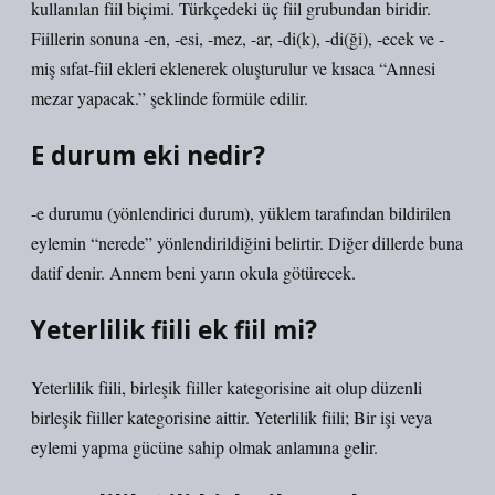
kullanılan fiil biçimi. Türkçedeki üç fiil grubundan biridir.
Fiillerin sonuna -en, -esi, -mez, -ar, -di(k), -di(ği), -ecek ve -
miş sıfat-fiil ekleri eklenerek oluşturulur ve kısaca “Annesi
mezar yapacak.” şeklinde formüle edilir.
E durum eki nedir?
-e durumu (yönlendirici durum), yüklem tarafından bildirilen
eylemin “nerede” yönlendirildiğini belirtir. Diğer dillerde buna
datif denir. Annem beni yarın okula götürecek.
Yeterlilik fiili ek fiil mi?
Yeterlilik fiili, birleşik fiiller kategorisine ait olup düzenli
birleşik fiiller kategorisine aittir. Yeterlilik fiili; Bir işi veya
eylemi yapma gücüne sahip olmak anlamına gelir.