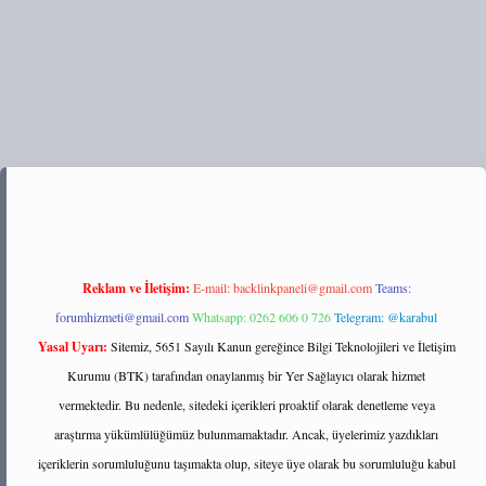
://tulipbett.net/
Reklam ve İletişim:
E-mail:
backlinkpaneli@gmail.com
Teams:
forumhizmeti@gmail.com
Whatsapp: 0262 606 0 726
Telegram: @karabul
Yasal Uyarı:
Sitemiz, 5651 Sayılı Kanun gereğince Bilgi Teknolojileri ve İletişim
Kurumu (BTK) tarafından onaylanmış bir Yer Sağlayıcı olarak hizmet
vermektedir. Bu nedenle, sitedeki içerikleri proaktif olarak denetleme veya
araştırma yükümlülüğümüz bulunmamaktadır. Ancak, üyelerimiz yazdıkları
içeriklerin sorumluluğunu taşımakta olup, siteye üye olarak bu sorumluluğu kabul