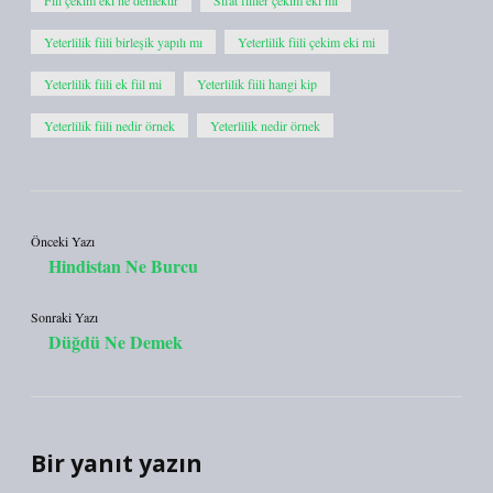
Fiil çekim eki ne demektir
Sıfat fiiller çekim eki mi
Yeterlilik fiili birleşik yapılı mı
Yeterlilik fiili çekim eki mi
Yeterlilik fiili ek fiil mi
Yeterlilik fiili hangi kip
Yeterlilik fiili nedir örnek
Yeterlilik nedir örnek
Önceki Yazı
Hindistan Ne Burcu
Sonraki Yazı
Düğdü Ne Demek
Bir yanıt yazın