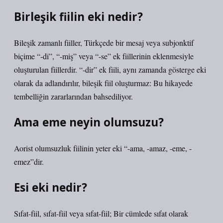
Birleşik fiilin eki nedir?
Bileşik zamanlı fiiller, Türkçede bir mesaj veya subjonktif
biçime “-di”, “-miş” veya “-se” ek fiillerinin eklenmesiyle
oluşturulan fiillerdir. “-dir” ek fiili, aynı zamanda gösterge eki
olarak da adlandırılır, bileşik fiil oluşturmaz: Bu hikayede
tembelliğin zararlarından bahsediliyor.
Ama eme neyin olumsuzu?
Aorist olumsuzluk fiilinin yeter eki “-ama, -amaz, -eme, -
emez”dir.
Esi eki nedir?
Sıfat-fiil, sıfat-fiil veya sıfat-fiil; Bir cümlede sıfat olarak