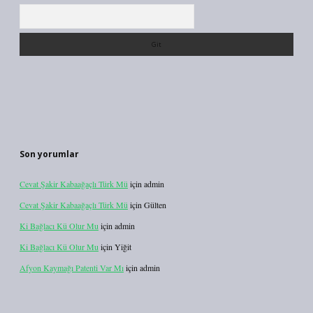
Arama
Son yorumlar
Cevat Şakir Kabaağaçlı Türk Mü
için
admin
Cevat Şakir Kabaağaçlı Türk Mü
için
Gülten
Ki Bağlacı Kü Olur Mu
için
admin
Ki Bağlacı Kü Olur Mu
için
Yiğit
Afyon Kaymağı Patenti Var Mı
için
admin