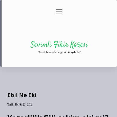
menüyü
Anasayfa
Gizlilik Politikası
Yasal Uyarı
aç
Hakkımızda
Sevimli Fikir Köşesi
Neşeli hikayelerle gününü aydınlat!
Ebil Ne Eki
Tarih: Eylül 25, 2024