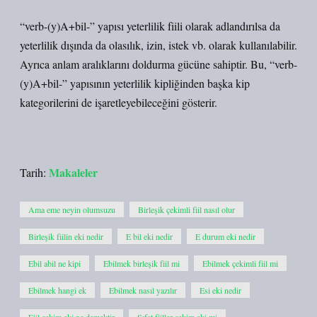
“verb-(y)A+bil-” yapısı yeterlilik fiili olarak adlandırılsa da
yeterlilik dışında da olasılık, izin, istek vb. olarak kullanılabilir.
Ayrıca anlam aralıklarını doldurma gücüne sahiptir. Bu, “verb-
(y)A+bil-” yapısının yeterlilik kipliğinden başka kip
kategorilerini de işaretleyebileceğini gösterir.
Makaleler
Tarih:
Ama eme neyin olumsuzu
Birleşik çekimli fiil nasıl olur
Birleşik fiilin eki nedir
E bil eki nedir
E durum eki nedir
Ebil abil ne kipi
Ebilmek birleşik fiil mi
Ebilmek çekimli fiil mi
Ebilmek hangi ek
Ebilmek nasıl yazılır
Esi eki nedir