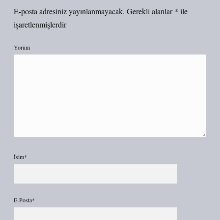
E-posta adresiniz yayınlanmayacak.
Gerekli alanlar
*
ile
işaretlenmişlerdir
Yorum
İsim*
E-Posta*