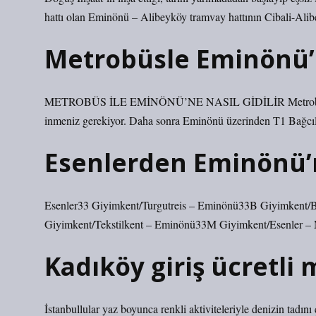
hattı olan Eminönü – Alibeyköy tramvay hattının Cibali-Ali
Metrobüsle Eminönü’n
METROBÜS İLE EMİNÖNÜ’NE NASIL GİDİLİR Metrobüs ile 
inmeniz gerekiyor. Daha sonra Eminönü üzerinden T1 Bağcıla
Esenlerden Eminönü’n
Esenler33 Giyimkent/Turgutreis – Eminönü33B Giyimkent/
Giyimkent/Tekstilkent – ​​​Eminönü33M Giyimkent/Esenler –
Kadıköy giriş ücretli 
İstanbullular yaz boyunca renkli aktiviteleriyle denizin tadın