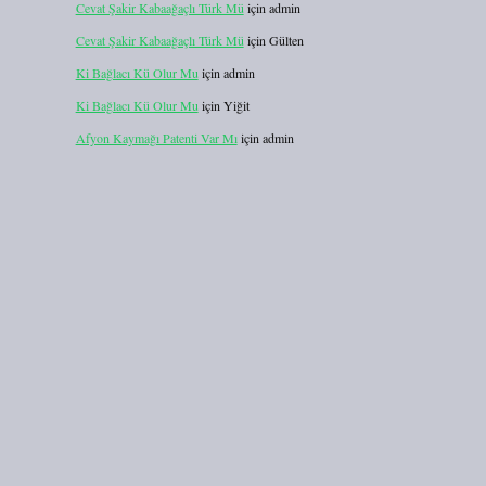
Cevat Şakir Kabaağaçlı Türk Mü
için
admin
Cevat Şakir Kabaağaçlı Türk Mü
için
Gülten
Ki Bağlacı Kü Olur Mu
için
admin
Ki Bağlacı Kü Olur Mu
için
Yiğit
Afyon Kaymağı Patenti Var Mı
için
admin