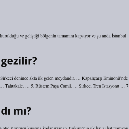
?
n kurulduğu ve geliştiği bölgenin tamamını kapsıyor ve şu anda İstanbul
gezilir?
rkeci denince akla ilk gelen meydandır. … Kapalıçarşı Eminönü’nde
ı … Tahtakale. … 5. Rüstem Paşa Camii. … Sirkeci Tren İstasyonu … 7 
dı mı?
z Haliç Köprüsü kıyısına kadar uzanan Türkiye’nin ilk havai hat tramvay