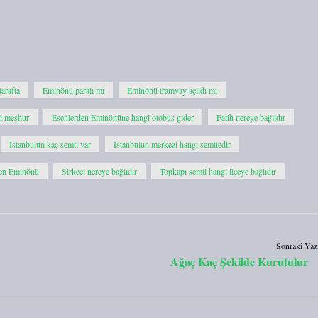
arafta
Eminönü paralı mı
Eminönü tramvay açıldı mı
i meşhur
Esenlerden Eminönüne hangi otobüs gider
Fatih nereye bağlıdır
İstanbulun kaç semti var
İstanbulun merkezi hangi semttedir
en Eminönü
Sirkeci nereye bağlıdır
Topkapı semti hangi ilçeye bağlıdır
Sonraki Yaz
Ağaç Kaç Şekilde Kurutulur