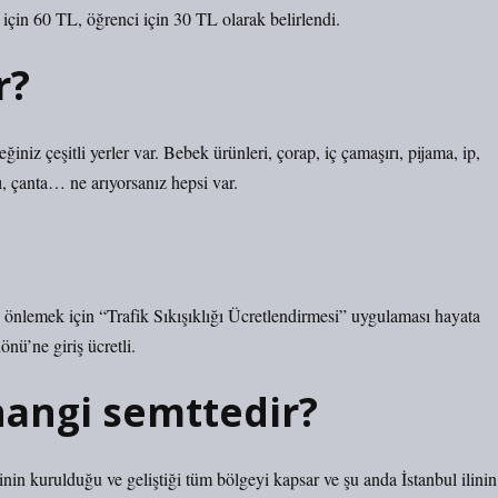
 için 60 TL, öğrenci için 30 TL olarak belirlendi.
r?
niz çeşitli yerler var. Bebek ürünleri, çorap, iç çamaşırı, pijama, ip,
ı, çanta… ne arıyorsanız hepsi var.
ği önlemek için “Trafik Sıkışıklığı Ücretlendirmesi” uygulaması hayata
önü’ne giriş ücretli.
hangi semttedir?
rinin kurulduğu ve geliştiği tüm bölgeyi kapsar ve şu anda İstanbul ilinin