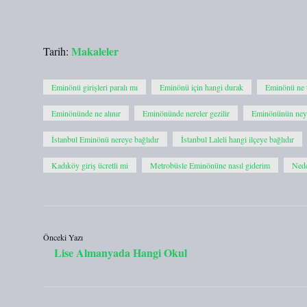
Makaleler
Tarih:
Eminönü girişleri paralı mı
Eminönü için hangi durak
Eminönü ne t
Eminönünde ne alınır
Eminönünde nereler gezilir
Eminönünün ney
İstanbul Eminönü nereye bağlıdır
İstanbul Laleli hangi ilçeye bağlıdır
Kadıköy giriş ücretli mi
Metrobüsle Eminönüne nasıl giderim
Ned
Önceki Yazı
Lise Almanyada Hangi Okul