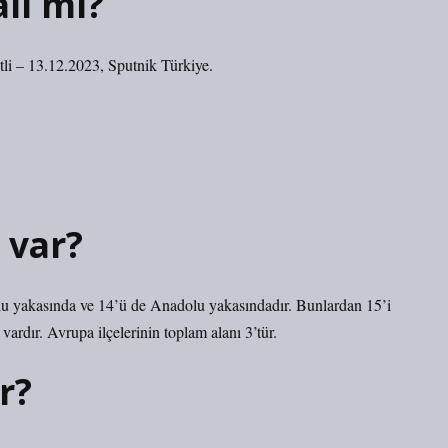
lı mı?
etli – 13.12.2023, Sputnik Türkiye.
 var?
lu yakasında ve 14’ü de Anadolu yakasındadır. Bunlardan 15’i
ardır. Avrupa ilçelerinin toplam alanı 3’tür.
r?