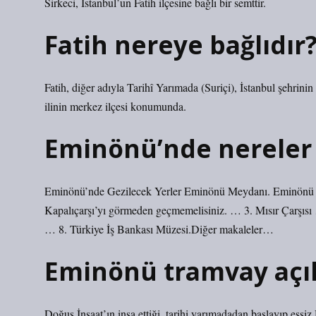
Sirkeci, İstanbul’un Fatih ilçesine bağlı bir semttir.
Fatih nereye bağlıdır
Fatih, diğer adıyla Tarihî Yarımada (Suriçi), İstanbul şehrini
ilinin merkez ilçesi konumunda.
Eminönü’nde nereler 
Eminönü’nde Gezilecek Yerler Eminönü Meydanı. Eminönü Si
Kapalıçarşı’yı görmeden geçmemelisiniz. … 3. Mısır Çarşıs
… 8. Türkiye İş Bankası Müzesi.Diğer makaleler…
Eminönü tramvay açıl
Doğuş İnşaat’ın inşa ettiği, tarihi yarımadadan başlayıp eşsi