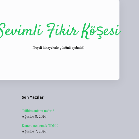
Sevimli Fikir Köşesi
Neşeli hikayelerle gününü aydınlat!
Sidebar
https://tulipbett.net/
Son Yazılar
Talihim anlamı nedir ?
Ağustos 8, 2026
Kanere ne demek TDK ?
Ağustos 7, 2026