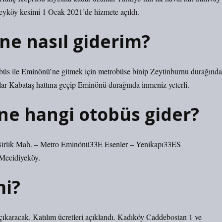
beyköy kesimi 1 Ocak 2021’de hizmete açıldı.
e nasıl giderim?
Eminönü’ne gitmek için metrobüse binip Zeytinburnu durağında
r Kabataş hattına geçip Eminönü durağında inmeniz yeterli.
e hangi otobüs gider?
Birlik Mah. – Metro Eminönü33E Esenler – Yenikapı33ES
 Mecidiyeköy.
mi?
ı çıkaracak. Katılım ücretleri açıklandı. Kadıköy Caddebostan 1 ve