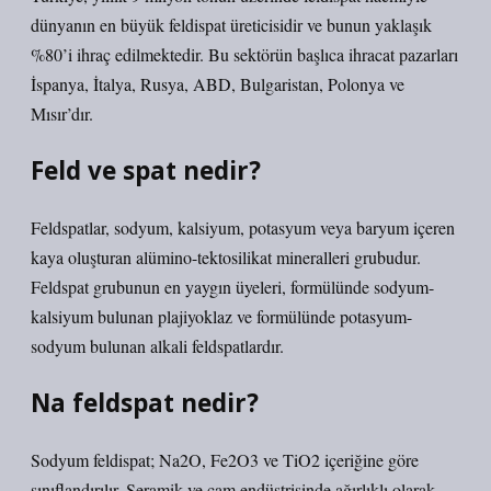
dünyanın en büyük feldispat üreticisidir ve bunun yaklaşık
%80’i ihraç edilmektedir. Bu sektörün başlıca ihracat pazarları
İspanya, İtalya, Rusya, ABD, Bulgaristan, Polonya ve
Mısır’dır.
Feld ve spat nedir?
Feldspatlar, sodyum, kalsiyum, potasyum veya baryum içeren
kaya oluşturan alümino-tektosilikat mineralleri grubudur.
Feldspat grubunun en yaygın üyeleri, formülünde sodyum-
kalsiyum bulunan plajiyoklaz ve formülünde potasyum-
sodyum bulunan alkali feldspatlardır.
Na feldspat nedir?
Sodyum feldispat; Na2O, Fe2O3 ve TiO2 içeriğine göre
sınıflandırılır. Seramik ve cam endüstrisinde ağırlıklı olarak