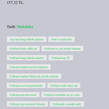
157,32 TL.
Makaleler
Tarih:
Alçı taşı hangi illerde çıkarılır
Feld ve spat nedir
Feldispat ihraç edilir mi
Feldspat en çok nerede bulunur
Feldspat hangi illerde çıkarılır
Feldspat kaç TL
Feldspat madeni nerede kullanılır
Feldspat madeni Türkiyede nerede çıkarılır
Feldspat nasıl zenginleştirilir
Feldspat nedir diğer adı
Feldspat porselen nedir
Feldspat seramikte ne işe yarar
Feldspat taşı nerelerde bulunur
Feldspatik seramik nedir