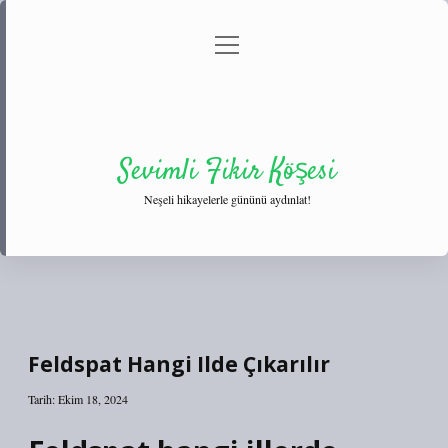
menüyü
Anasayfa
Gizlilik Politikası
Yasal Uyarı
aç
Hakkımızda
Sevimli Fikir Köşesi
Neşeli hikayelerle gününü aydınlat!
Feldspat Hangi Ilde Çıkarılır
Tarih: Ekim 18, 2024