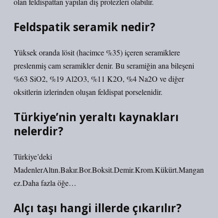
olan feldispattan yapılan diş protezleri olabilir.
Feldspatik seramik nedir?
Yüksek oranda lösit (hacimce %35) içeren seramiklere
preslenmiş cam seramikler denir. Bu seramiğin ana bileşeni
%63 SiO2, %19 Al2O3, %11 K2O, %4 Na2O ve diğer
oksitlerin izlerinden oluşan feldispat porselenidir.
Türkiye’nin yeraltı kaynakları
nelerdir?
Türkiye’deki
MadenlerAltın.Bakır.Bor.Boksit.Demir.Krom.Kükürt.Mangan
ez.Daha fazla öğe…
Alçı taşı hangi illerde çıkarılır?