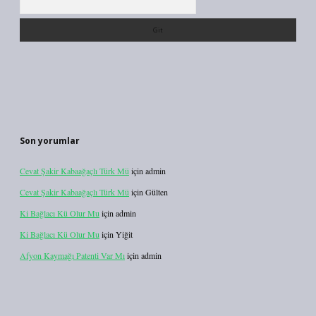
Son yorumlar
Cevat Şakir Kabaağaçlı Türk Mü
için
admin
Cevat Şakir Kabaağaçlı Türk Mü
için
Gülten
Ki Bağlacı Kü Olur Mu
için
admin
Ki Bağlacı Kü Olur Mu
için
Yiğit
Afyon Kaymağı Patenti Var Mı
için
admin