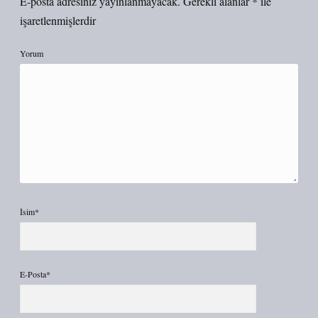
E-posta adresiniz yayınlanmayacak.
Gerekli alanlar
*
ile
işaretlenmişlerdir
Yorum
İsim*
E-Posta*