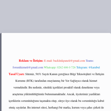
://tulipbett.net/
Reklam ve İletişim:
E-mail:
backlinkpaneli@gmail.com
Teams:
forumhizmeti@gmail.com
Whatsapp: 0262 606 0 726
Telegram: @karabul
Yasal Uyarı:
Sitemiz, 5651 Sayılı Kanun gereğince Bilgi Teknolojileri ve İletişim
Kurumu (BTK) tarafından onaylanmış bir Yer Sağlayıcı olarak hizmet
vermektedir. Bu nedenle, sitedeki içerikleri proaktif olarak denetleme veya
araştırma yükümlülüğümüz bulunmamaktadır. Ancak, üyelerimiz yazdıkları
içeriklerin sorumluluğunu taşımakta olup, siteye üye olarak bu sorumluluğu kabul
etmiş sayılırlar. Bu internet sitesi, herhangi bir marka, kurum veya şahıs şirketi ile