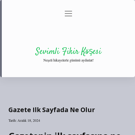
menüyü
Anasayfa
Gizlilik Politikası
Yasal Uyarı
aç
Hakkımızda
Sevimli Fikir Köşesi
Neşeli hikayelerle gününü aydınlat!
Gazete Ilk Sayfada Ne Olur
Tarih: Aralık 18, 2024