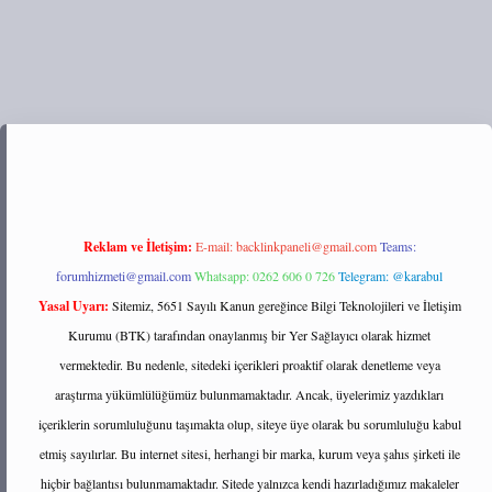
://tulipbett.net/
Reklam ve İletişim:
E-mail:
backlinkpaneli@gmail.com
Teams:
forumhizmeti@gmail.com
Whatsapp: 0262 606 0 726
Telegram: @karabul
Yasal Uyarı:
Sitemiz, 5651 Sayılı Kanun gereğince Bilgi Teknolojileri ve İletişim
Kurumu (BTK) tarafından onaylanmış bir Yer Sağlayıcı olarak hizmet
vermektedir. Bu nedenle, sitedeki içerikleri proaktif olarak denetleme veya
araştırma yükümlülüğümüz bulunmamaktadır. Ancak, üyelerimiz yazdıkları
içeriklerin sorumluluğunu taşımakta olup, siteye üye olarak bu sorumluluğu kabul
etmiş sayılırlar. Bu internet sitesi, herhangi bir marka, kurum veya şahıs şirketi ile
hiçbir bağlantısı bulunmamaktadır. Sitede yalnızca kendi hazırladığımız makaleler