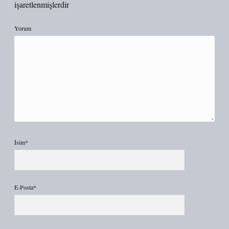
işaretlenmişlerdir
Yorum
İsim*
E-Posta*