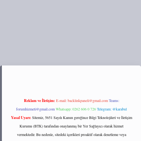
ps://tulipbett.net/
Reklam ve İletişim:
E-mail:
backlinkpaneli@gmail.com
Teams:
forumhizmeti@gmail.com
Whatsapp: 0262 606 0 726
Telegram: @karabul
Yasal Uyarı:
Sitemiz, 5651 Sayılı Kanun gereğince Bilgi Teknolojileri ve İletişim
Kurumu (BTK) tarafından onaylanmış bir Yer Sağlayıcı olarak hizmet
vermektedir. Bu nedenle, sitedeki içerikleri proaktif olarak denetleme veya