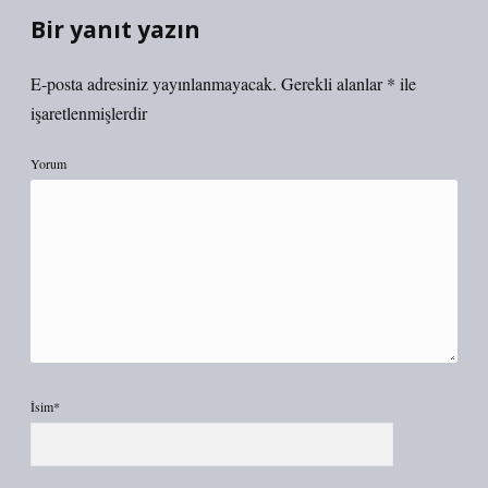
Bir yanıt yazın
E-posta adresiniz yayınlanmayacak.
Gerekli alanlar
*
ile
işaretlenmişlerdir
Yorum
İsim*