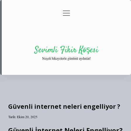
menüyü
Anasayfa
Gizlilik Politikası
Yasal Uyarı
aç
Hakkımızda
Sevimli Fikir Köşesi
Neşeli hikayelerle gününü aydınlat!
Güvenli internet neleri engelliyor ?
Tarih: Ekim 20, 2025
Güvenli İnternet Neleri Engelliyor?