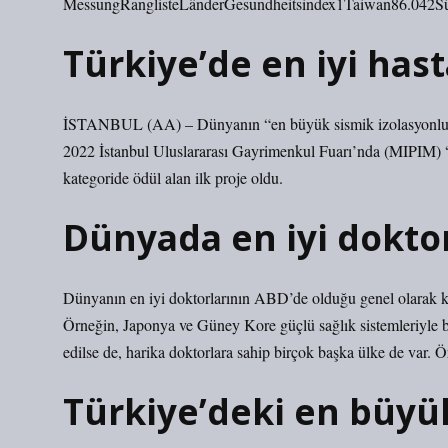
MessungRanglisteLänderGesundheitsindex1Taiwan86.042Sü
Türkiye’de en iyi has
İSTANBUL (AA) – Dünyanın “en büyük sismik izolasyonlu b
2022 İstanbul Uluslararası Gayrimenkul Fuarı’nda (MIPIM) 
kategoride ödül alan ilk proje oldu.
Dünyada en iyi dokto
Dünyanın en iyi doktorlarının ABD’de olduğu genel olarak kab
Örneğin, Japonya ve Güney Kore güçlü sağlık sistemleriyle b
edilse de, harika doktorlara sahip birçok başka ülke de var. 
Türkiye’deki en büyü