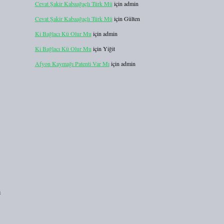
Cevat Şakir Kabaağaçlı Türk Mü
için
admin
Cevat Şakir Kabaağaçlı Türk Mü
için
Gülten
Ki Bağlacı Kü Olur Mu
için
admin
Ki Bağlacı Kü Olur Mu
için
Yiğit
Afyon Kaymağı Patenti Var Mı
için
admin
m