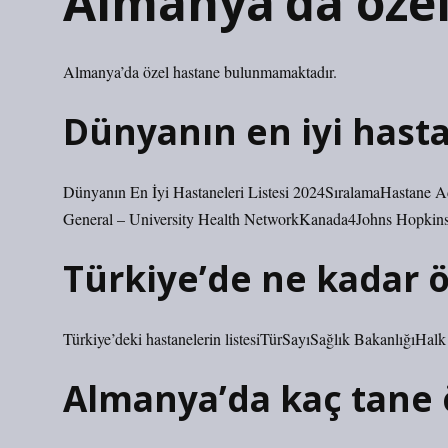
Almanya’da öze
Almanya’da özel hastane bulunmamaktadır.
Dünyanın en iyi hast
Dünyanın En İyi Hastaneleri Listesi 2024SıralamaHastan
General – University Health NetworkKanada4Johns Hopki
Türkiye’de ne kadar ö
Türkiye’deki hastanelerin listesiTürSayıSağlık BakanlığıHa
Almanya’da kaç tane 