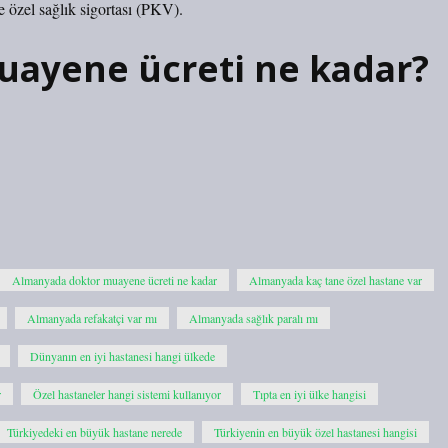
ve özel sağlık sigortası (PKV).
uayene ücreti ne kadar?
Almanyada doktor muayene ücreti ne kadar
Almanyada kaç tane özel hastane var
Almanyada refakatçi var mı
Almanyada sağlık paralı mı
Dünyanın en iyi hastanesi hangi ülkede
r
Özel hastaneler hangi sistemi kullanıyor
Tıpta en iyi ülke hangisi
Türkiyedeki en büyük hastane nerede
Türkiyenin en büyük özel hastanesi hangisi