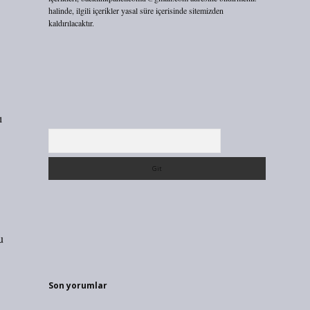
halinde, ilgili içerikler yasal süre içerisinde sitemizden
kaldırılacaktır.
ı
Arama
u
Son yorumlar