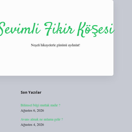
Sevimli Fikir Köşesi
Neşeli hikayelerle gününü aydınlat!
Sidebar
https://tulipbett
Son Yazılar
Bilimsel bilgi mutlak mıdır ?
Ağustos 6, 2026
Avans almak ne anlama gelir ?
Ağustos 4, 2026