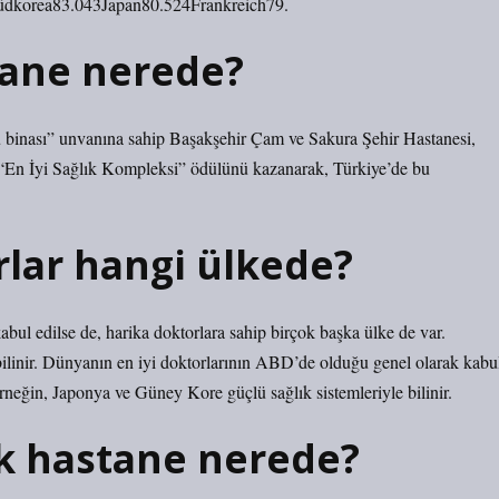
dkorea83.043Japan80.524Frankreich79.
tane nerede?
inası” unvanına sahip Başakşehir Çam ve Sakura Şehir Hastanesi,
“En İyi Sağlık Kompleksi” ödülünü kazanarak, Türkiye’de bu
rlar hangi ülkede?
ul edilse de, harika doktorlara sahip birçok başka ülke de var.
ilinir. Dünyanın en iyi doktorlarının ABD’de olduğu genel olarak kabu
Örneğin, Japonya ve Güney Kore güçlü sağlık sistemleriyle bilinir.
k hastane nerede?