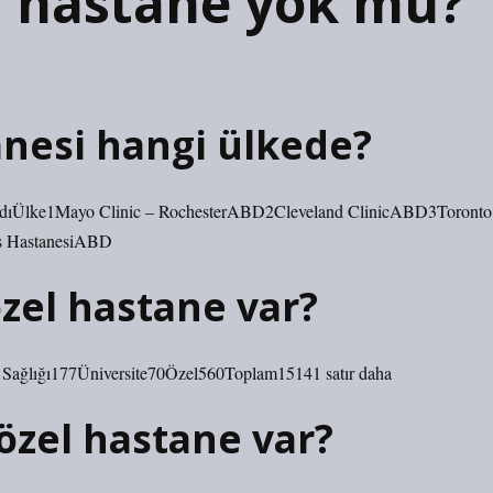
l hastane yok mu?
anesi hangi ülkede?
e AdıÜlke1Mayo Clinic – RochesterABD2Cleveland ClinicABD3Toronto
ns HastanesiABD
zel hastane var?
lk Sağlığı177Üniversite70Özel560Toplam15141 satır daha
özel hastane var?