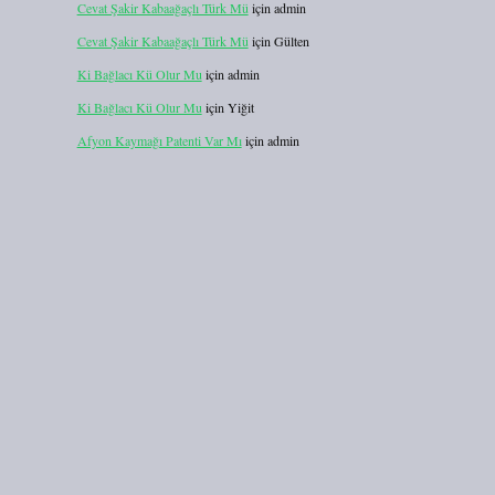
Cevat Şakir Kabaağaçlı Türk Mü
için
admin
Cevat Şakir Kabaağaçlı Türk Mü
için
Gülten
Ki Bağlacı Kü Olur Mu
için
admin
Ki Bağlacı Kü Olur Mu
için
Yiğit
Afyon Kaymağı Patenti Var Mı
için
admin