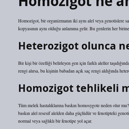
Homozigot ne an
Homozigot, bir organizmanın iki aynı alel veya genotislere sa
kopyasının aynı olduğu anlamına gelir. Bu genlerin her birine
Heterozigot olunca ne
Bir kişi bir özelliği belirleyen gen için farklı aleller taşıdığın
rengi alırsa, bu kişinin babadan açık saç rengi aldığında heter
Homozigot tehlikeli m
Tüm melek hastalıklarına baskın homosygote neden olur mu? B
baskın alel resesif alelden daha güçlüdür ve fenotipteki genot
normal veya sağlıklı bir fenotipe yol açar.