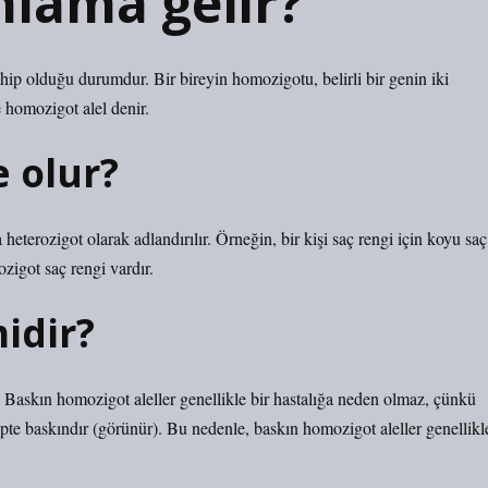
lama gelir?
hip olduğu durumdur. Bir bireyin homozigotu, belirli bir genin iki
 homozigot alel denir.
 olur?
da heterozigot olarak adlandırılır. Örneğin, bir kişi saç rengi için koyu saç
ozigot saç rengi vardır.
idir?
askın homozigot aleller genellikle bir hastalığa neden olmaz, çünkü
ipte baskındır (görünür). Bu nedenle, baskın homozigot aleller genellikl