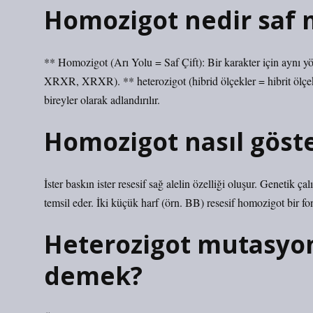
Homozigot nedir saf 
** Homozigot (Arı Yolu = Saf Çift): Bir karakter için aynı yö
XRXR, XRXR). ** heterozigot (hibrid ölçekler = hibrit ölçekler
bireyler olarak adlandırılır.
Homozigot nasıl göste
İster baskın ister resesif sağ alelin özelliği oluşur. Genetik 
temsil eder. İki küçük harf (örn. BB) resesif homozigot bir fo
Heterozigot mutasyo
demek?