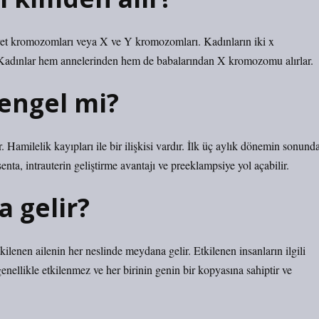
iyet kromozomları veya X ve Y kromozomları. Kadınların iki x
Kadınlar hem annelerinden hem de babalarından X kromozomu alırlar.
 engel mi?
. Hamilelik kayıpları ile bir ilişkisi vardır. İlk üç aylık dönemin sonund
nta, intrauterin geliştirme avantajı ve preeklampsiye yol açabilir.
a gelir?
ilenen ailenin her neslinde meydana gelir. Etkilenen insanların ilgili
genellikle etkilenmez ve her birinin genin bir kopyasına sahiptir ve