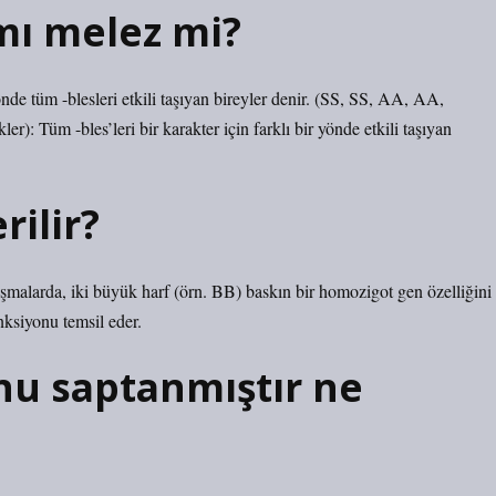
mı melez mi?
nde tüm -blesleri etkili taşıyan bireyler denir. (SS, SS, AA, AA,
): Tüm -bles’leri bir karakter için farklı bir yönde etkili taşıyan
rilir?
çalışmalarda, iki büyük harf (örn. BB) baskın bir homozigot gen özelliğini
nksiyonu temsil eder.
nu saptanmıştır ne