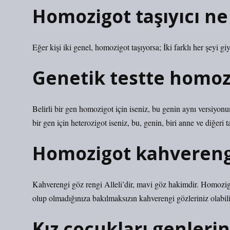
Homozigot taşıyıcı n
Eğer kişi iki genel, homozigot taşıyorsa; İki farklı her şeyi giy
Genetik testte homoz
Belirli bir gen homozigot için iseniz, bu genin aynı versiyo
bir gen için heterozigot iseniz, bu, genin, biri anne ve diğeri 
Homozigot kahverengi
Kahverengi göz rengi Alleli’dir, mavi göz hakimdir. Homozigo
olup olmadığınıza bakılmaksızın kahverengi gözleriniz olabili
Kız çocukları genlerin