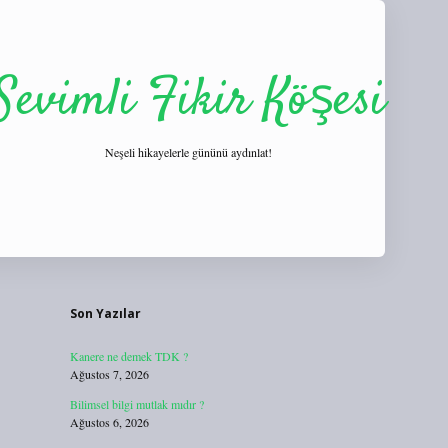
Sevimli Fikir Köşesi
Neşeli hikayelerle gününü aydınlat!
Sidebar
https://tulipbett.net/
Son Yazılar
Kanere ne demek TDK ?
Ağustos 7, 2026
Bilimsel bilgi mutlak mıdır ?
Ağustos 6, 2026