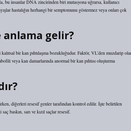
da, bu insanlar DNA zincirinden biri mutasyona uğrarsa, kullanıcı
ayışlar hastalığın herhangi bir semptomunu göstermez veya onları çok
e anlama gelir?
 kalıtsal bir kan pıhtılaşma bozukluğudur. Faktör, VL’den muzdarip ola
mbofili veya kan damarlarında anormal bir kan pıhtısı oluşturma
dır?
ken, diğerleri resesif genler tarafından kontrol edilir. İşte belirtilen
 saç baskın, sarı ve kızıl saçlar resesif.