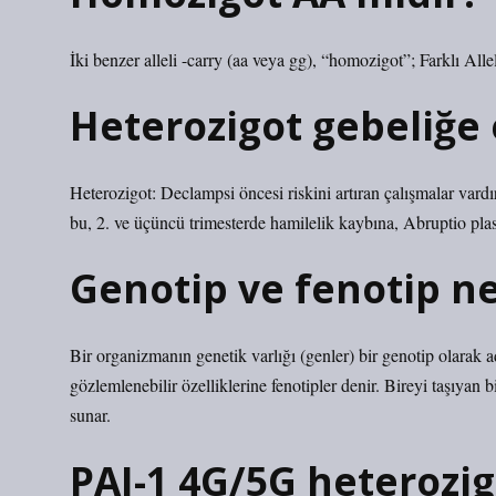
İki benzer alleli -carry (aa veya gg), “homozigot”; Farklı Allel
Heterozigot gebeliğe
Heterozigot: Declampsi öncesi riskini artıran çalışmalar vardır
bu, 2. ve üçüncü trimesterde hamilelik kaybına, Abruptio plase
Genotip ve fenotip ne
Bir organizmanın genetik varlığı (genler) bir genotip olarak ad
gözlemlenebilir özelliklerine fenotipler denir. Bireyi taşıyan bi
sunar.
PAI-1 4G/5G heterozig