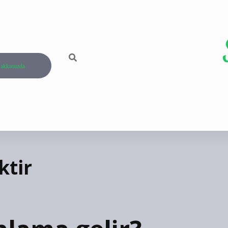
akkımızda
tir