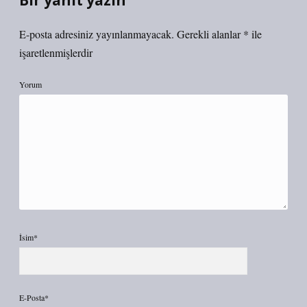
Bir yanıt yazın
E-posta adresiniz yayınlanmayacak.
Gerekli alanlar
*
ile
işaretlenmişlerdir
Yorum
İsim*
E-Posta*