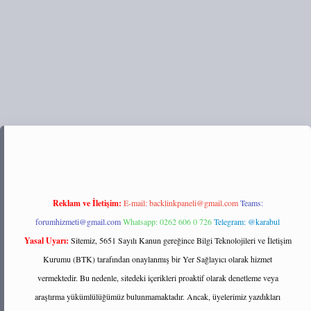
tps://tulipbett.net/
Reklam ve İletişim:
E-mail:
backlinkpaneli@gmail.com
Teams:
forumhizmeti@gmail.com
Whatsapp: 0262 606 0 726
Telegram: @karabul
Yasal Uyarı:
Sitemiz, 5651 Sayılı Kanun gereğince Bilgi Teknolojileri ve İletişim
Kurumu (BTK) tarafından onaylanmış bir Yer Sağlayıcı olarak hizmet
vermektedir. Bu nedenle, sitedeki içerikleri proaktif olarak denetleme veya
araştırma yükümlülüğümüz bulunmamaktadır. Ancak, üyelerimiz yazdıkları