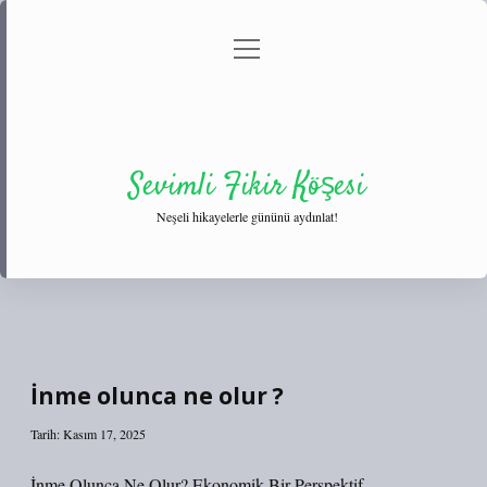
menüyü
Anasayfa
Gizlilik Politikası
Yasal Uyarı
aç
Hakkımızda
Sevimli Fikir Köşesi
Neşeli hikayelerle gününü aydınlat!
İnme olunca ne olur ?
Tarih: Kasım 17, 2025
İnme Olunca Ne Olur? Ekonomik Bir Perspektif